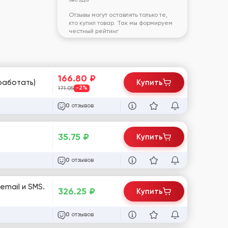
Отзывы могут оставлять только те,
кто купил товар. Так мы формируем
честный рейтинг
166.80
₽
работать)
Купить
171.05
-2%
отзывов
0
35.75
₽
Купить
отзывов
0
email и SMS.
326.25
₽
Купить
отзывов
0