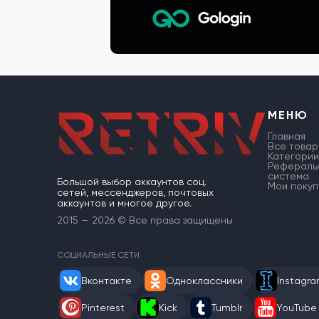
МЕНЮ
Главная
Все товар
Категории
Рефераль
система
Большой выбор аккаунтов соц.
Мои покуп
сетей, мессенджеров, почтовых
аккаунтов и многое другое.
2015 — 2026 © Все права защищены
СОЦИАЛЬНЫЕ СЕТИ
Вконтакте
Одноклассники
Instagr
Pinterest
Kick
Tumblr
YouTube