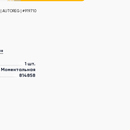
| AUTOREG | #919710
ов
1 шт.
Моментальная
814858