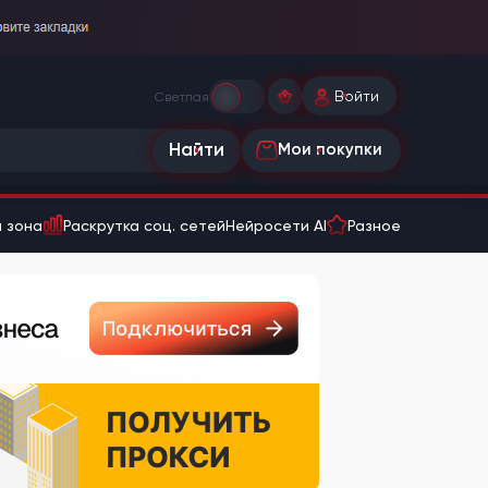
Войти
Светлая
Найти
Мои покупки
 зона
Раскрутка соц. сетей
Нейросети AI
Разное