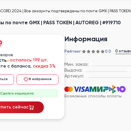
SCORD 2024 | Все аккаунты подтверждены по почте GMX | PASS TOKEN 
 по почте GMX | PASS TOKEN | AUTOREG | #919710
Информация
₽
Рейтинг:
0 отзыв
0.0
оваров
сть
осталось 199 шт.
Мин. заказ:
те с баланса,
скидка 3%
Выдача:
Артикул:
ться
В избранное
Сделка защищена
Возможные способы оплаты
упить сейчас