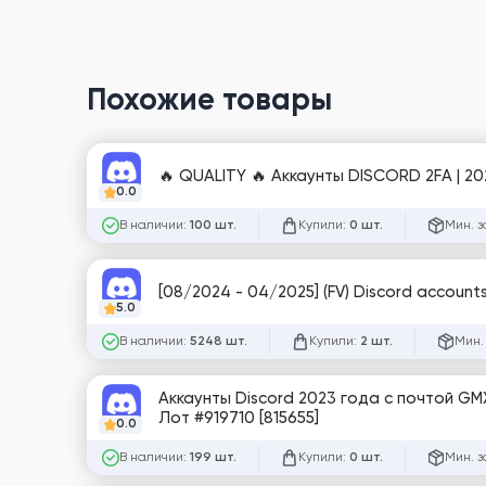
Похожие товары
🔥 QUALITY 🔥 Аккаунты DISCORD 2FA | 2
0.0
В наличии:
Купили:
Мин. з
100 шт.
0 шт.
[08/2024 - 04/2025] (FV) Discord account
5.0
В наличии:
Купили:
Мин.
5248 шт.
2 шт.
Аккаунты Discord 2023 года с почтой GM
Лот #919710 [815655]
0.0
В наличии:
Купили:
Мин. з
199 шт.
0 шт.