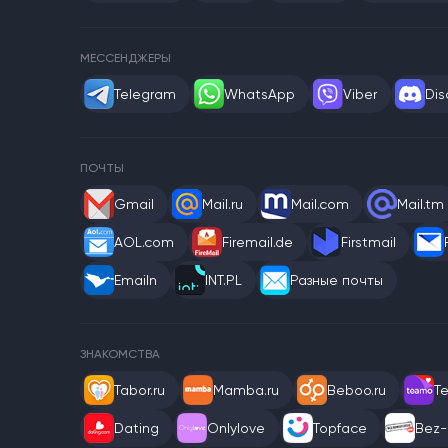
МЕССЕНДЖЕРЫ
Telegram
WhatsApp
Viber
Dis
ПОЧТЫ
Gmail
Mail.ru
Mail.com
Mail.tm
AOL.com
Firemail.de
Firstmail
Emailn
INT.PL
Разные почты
ЗНАКОМСТВА
Tabor.ru
Mamba.ru
Beboo.ru
T
Dating
Onlylove
Topface
Bez-