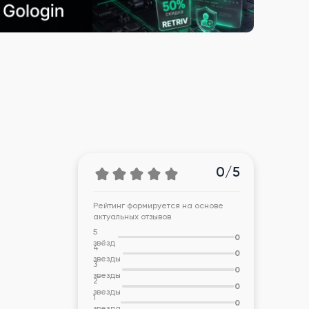
0/5
Рейтинг формируется на основе
актуальных отзывов
5
0
звёзд
4
0
звезды
3
0
звезды
2
0
звезды
1
0
звезда