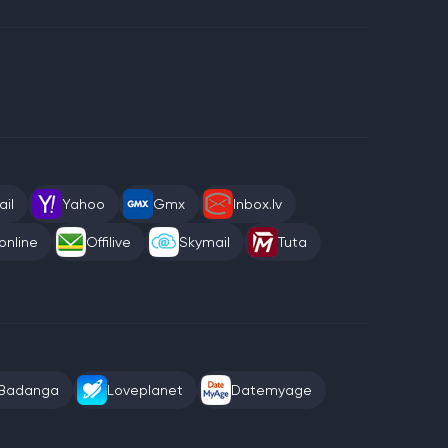
il
Yahoo
Gmx
Inbox.lv
online
Offilive
Skymail
Tuta
Badanga
Loveplanet
Datemyage