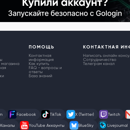
ПОМОЩЬ
КОНТАКТНАЯ И
Контактная
Написать онлайн консу
ы
информация
Сотрудничество
 магазина
Как купить
Телеграм канал
ная
FAQ - вопросы и
ответы
ки
База знаний
am
Facebook
TikTok
X (Twitter)
Twitch
 Каналы
YouTube Аккаунты
BlueSky
Livejournal