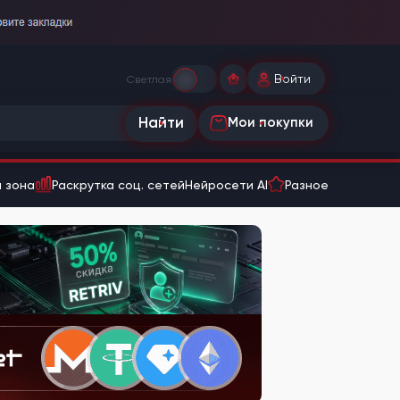
Войти
Светлая
Найти
Мои покупки
 зона
Раскрутка соц. сетей
Нейросети AI
Разное