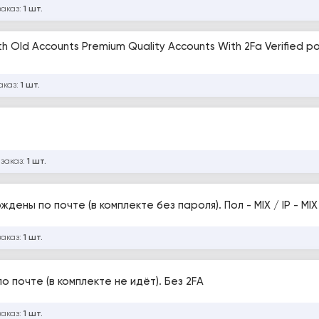
заказ:
1 шт.
 Old Accounts Premium Quality Accounts With 2Fa Verified po
аказ:
1 шт.
 заказ:
1 шт.
дены по почте (в комплекте без пароля). Пол - MIX / IP - MIX
заказ:
1 шт.
 почте (в комплекте не идёт). Без 2FA
заказ:
1 шт.