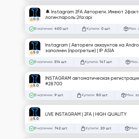
🔔 Instagram 2FA Автореги. Имеют 2факт
логин:пароль:2fa:api
0.0
В наличии:
Купили:
Мин. 
400 шт.
0 шт.
Instagram | Автореги аккаунтов на Androi
заполнен (прогретые) | IP ASIA
5.0
В наличии:
Купили:
Мин.
514 шт.
147 шт.
INSTAGRAM автоматическая регистрация н
#28700
5.0
В наличии:
Купили:
Мин. з
9 шт.
80 шт.
LIVE INSTAGRAM | 2FA | HIGH QUALITY
5.0
В наличии:
Купили:
Мин.
742 шт.
20 шт.