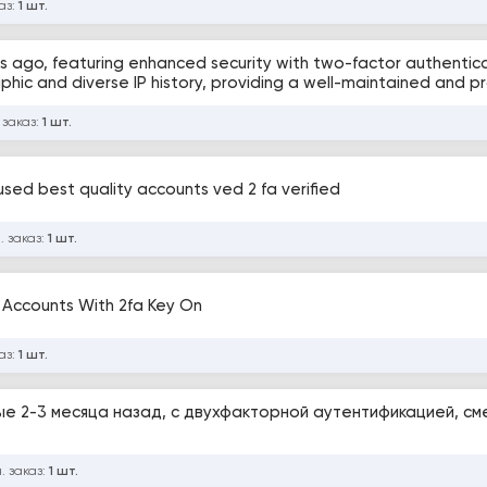
аз:
1 шт.
 ago, featuring enhanced security with two-factor authenticat
hic and diverse IP history, providing a well-maintained and pr
 заказ:
1 шт.
sed best quality accounts ved 2 fa verified
. заказ:
1 шт.
 Accounts With 2fa Key On
аз:
1 шт.
ые 2-3 месяца назад, с двухфакторной аутентификацией, с
. заказ:
1 шт.