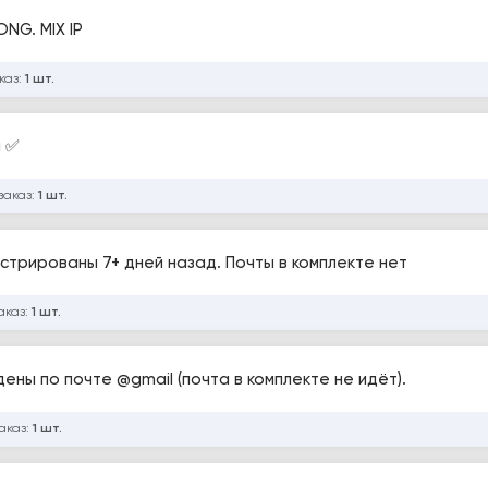
ONG. MIX IP
каз:
1 шт.
a ✅
заказ:
1 шт.
гистрированы 7+ дней назад. Почты в комплекте нет
аказ:
1 шт.
дены по почте @gmail (почта в комплекте не идёт).
аказ:
1 шт.