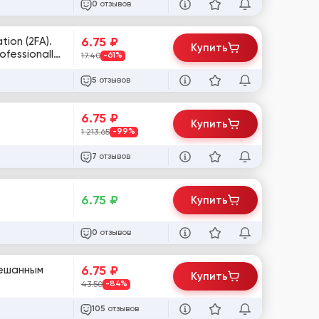
отзывов
0
6.75
₽
ion (2FA).
Купить
ofessionally
17.40
-61%
отзывов
5
6.75
₽
Купить
1 213.65
-99%
отзывов
7
6.75
₽
Купить
отзывов
0
6.75
₽
мешанным
Купить
43.50
-84%
отзывов
105