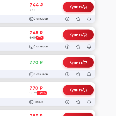
7.44
₽
Купить
7.45
отзывов
0
7.45
₽
Купить
8.00
-7%
отзывов
6
7.70
₽
Купить
отзывов
0
7.70
₽
Купить
10.79
-29%
отзыв
1
7.83
₽