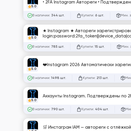
• 2FA Instagram Автореги • Подтверждены
5.0
В наличии:
Купили:
Мин. 
344 шт.
6 шт.
★ Instagram ★ Автореги зарегистрирован
login:password:2fa_token||device_data|c
5.0
В наличии:
Купили:
Мин. 
785 шт.
15 шт.
❤️Instagram 2026 Автоматически зареги
5.0
В наличии:
Купили:
Мин
1498 шт.
213 шт.
Аккаунты Instagram. Подтверждены по 2F
5.0
В наличии:
Купили:
Мин
790 шт.
404 шт.
🛒 Инстаграм IAM — автореги с отлёжкой