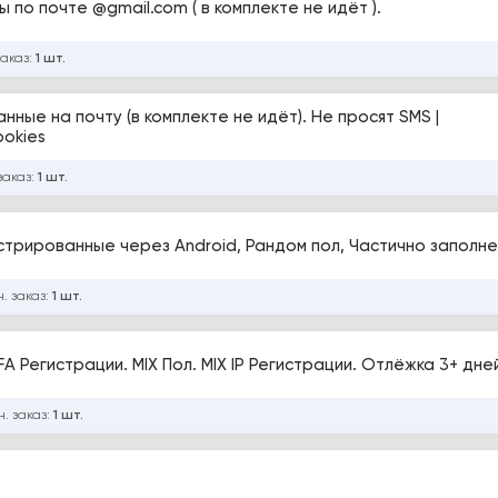
 по почте @gmail.com ( в комплекте не идёт ).
заказ:
1 шт.
ные на почту (в комплекте не идёт). Не просят SMS |
ookies
заказ:
1 шт.
стрированные через Android, Рандом пол, Частично заполн
. заказ:
1 шт.
A Регистрации. MIX Пол. MIX IP Регистрации. Отлёжка 3+ дне
. заказ:
1 шт.