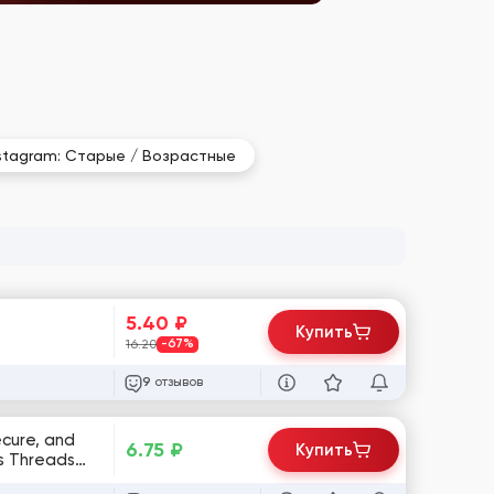
stagram: Старые / Возрастные
5.40
₽
Купить
16.20
-67%
отзывов
9
ecure, and
6.75
₽
Купить
es Threads