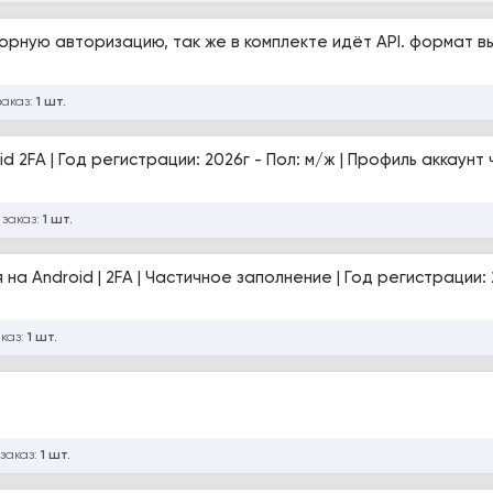
орную авторизацию, так же в комплекте идёт API. формат в
заказ:
1 шт.
d 2FA | Год регистрации: 2026г - Пол: м/ж | Профиль аккаунт
 заказ:
1 шт.
а Android | 2FA | Частичное заполнение | Год регистрации: 
аказ:
1 шт.
 заказ:
1 шт.