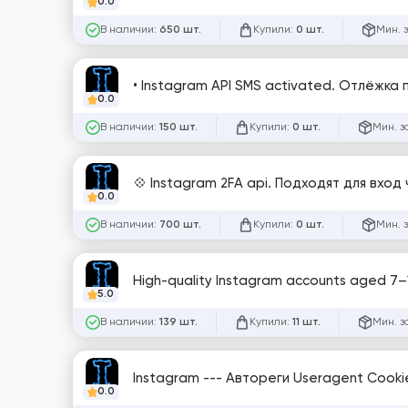
0.0
В наличии:
Купили:
Мин. 
650 шт.
0 шт.
• Instagram API SMS activated. Отлёжка 
0.0
В наличии:
Купили:
Мин. з
150 шт.
0 шт.
💠 Instagram 2FA api. Подходят для вход ч
0.0
В наличии:
Купили:
Мин. 
700 шт.
0 шт.
High-quality Instagram accounts aged 7–
5.0
В наличии:
Купили:
Мин. з
139 шт.
11 шт.
Instagram --- Автореги Useragent Cookies
0.0