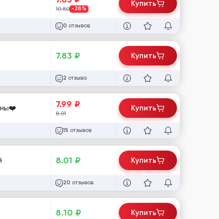
Купить
10.80
-28%
отзывов
0
7.83
₽
Купить
отзыва
2
7.99
₽
ены❤️
Купить
8.01
отзывов
15
8.01
₽
й
Купить
отзывов
20
8.10
₽
Купить