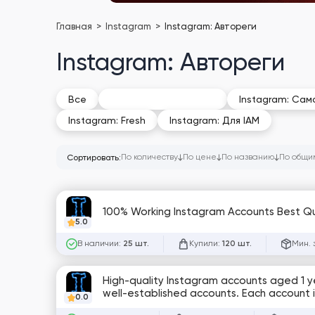
Главная
Instagram
Instagram: Автореги
Instagram: Автореги
Instagram: Автореги
Все
Instagram: Сам
Instagram: Fresh
Instagram: Для IAM
По количеству
По цене
По названию
По общи
Сортировать:
100% Working Instagram Accounts Best Qua
5.0
В наличии:
Купили:
Мин. 
25 шт.
120 шт.
High-quality Instagram accounts aged 1 yea
well-established accounts. Each account 
0.0
access, providing a stable an