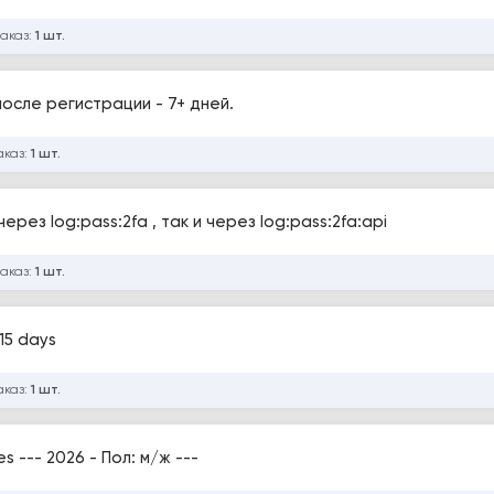
заказ:
1 шт.
после регистрации - 7+ дней.
аказ:
1 шт.
ерез log:pass:2fa , так и через log:pass:2fa:api
заказ:
1 шт.
15 days
аказ:
1 шт.
 --- 2026 - Пол: м/ж ---