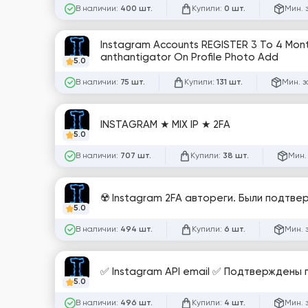
В наличии:
Купили:
Мин. 
400 шт.
0 шт.
Instagram Accounts REGISTER 3 To 4 Month
anthantigator On Profile Photo Add
5.0
В наличии:
Купили:
Мин. з
75 шт.
131 шт.
INSTAGRAM ★ MIX IP ★ 2FA
5.0
В наличии:
Купили:
Мин.
707 шт.
38 шт.
☢️ Instagram 2FA автореги. Были подтверж
5.0
В наличии:
Купили:
Мин. 
494 шт.
6 шт.
✅ Instagram API email ✅ Подтверждены по
5.0
В наличии:
Купили:
Мин. 
496 шт.
4 шт.