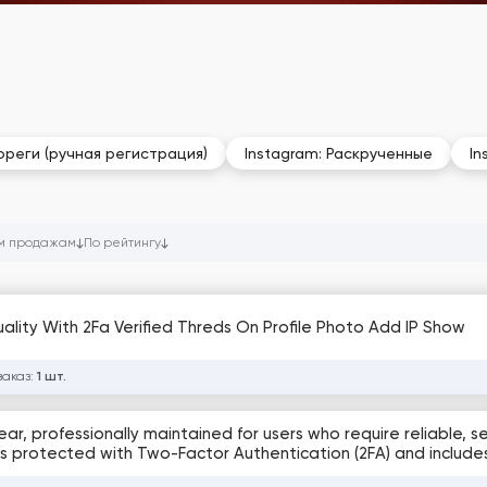
ореги (ручная регистрация)
Instagram: Раскрученные
In
м продажам
По рейтингу
lity With 2Fa Verified Threds On Profile Photo Add IP Show
заказ:
1 шт.
r, professionally maintained for users who require reliable, s
is protected with Two-Factor Authentication (2FA) and includ