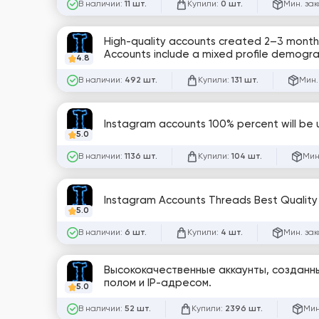
В наличии:
Купили:
Мин. зак
11 шт.
0 шт.
High-quality accounts created 2–3 months
Accounts include a mixed profile demograp
4.8
managed account setup
В наличии:
Купили:
Мин.
492 шт.
131 шт.
Instagram accounts 100% percent will be u
5.0
В наличии:
Купили:
Мин
1136 шт.
104 шт.
Instagram Accounts Threads Best Quality
5.0
В наличии:
Купили:
Мин. зак
6 шт.
4 шт.
Высококачественные аккаунты, созданн
полом и IP-адресом.
5.0
В наличии:
Купили:
Мин
52 шт.
2396 шт.