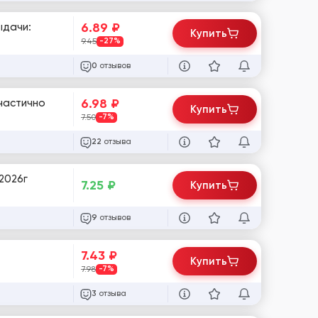
6.89
₽
ыдачи:
Купить
9.45
-27%
отзывов
0
6.98
₽
 частично
Купить
7.50
-7%
отзыва
22
2026г
7.25
₽
Купить
отзывов
9
7.43
₽
Купить
7.98
-7%
отзыва
3