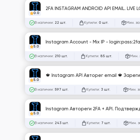
2FA INSTAGRAM ANDROID API EMAIL. LIVE L
0.0
В наличии:
Купили:
Мин. за
22 шт.
0 шт.
Instagram Account - Mix IP - login:pass:2f
5.0
В наличии:
Купили:
Мин. 
210 шт.
85 шт.
🍁 Instagram API Авторег email 🍁 Заре
5.0
В наличии:
Купили:
Мин. з
597 шт.
3 шт.
Instagram Автореги 2FA + API. Подтверж
5.0
В наличии:
Купили:
Мин. з
243 шт.
7 шт.