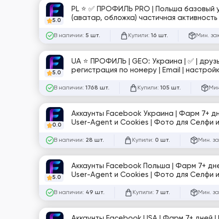
PL ⭐️ ✅ ПРОФИЛЬ PRO | Польша базовый уровень | ✅ 1 СТРАНИЦА | 0–40 друзей Email | оформлен профиль
(аватар, обложка) частичная
5.0
В наличии:
Купили:
Мин. за
5 шт.
16 шт.
UA ⭐️ ПРОФИЛЬ | GEO: Украина | ✅ | друз
регистрация по номеру | Email | настрой
5.0
№sup/тра
В наличии:
Купили:
Мин
1768 шт.
105 шт.
Аккаунты Facebook Украина | Фарм 7+ дн
User-Agent и Cookies | Фото для Селфи и
0.0
обложка | 0–20 друзей | Вход через ант
В наличии:
Купили:
Мин. за
28 шт.
0 шт.
Аккаунты Facebook Польша | Фарм 7+ дне
User-Agent и Cookies | Фото для Селфи и
5.0
обложка | 0–20 друзей | Вход через анти
В наличии:
Купили:
Мин. за
49 шт.
7 шт.
Аккаунты Facebook USA | Фарм 7+ дней | 