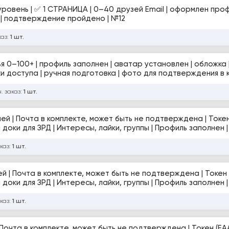
 активность | подтверждение пройдено | №12
каз:
1 шт.
ья 0–100+ | профиль заполнен | аватар установлен | обложка 
ки доступа | ручная подготовка | фото для подтверждения в 
. заказ:
1 шт.
ей | Почта в комплекте, может быть не подтверждена | Токен
 доки для ЗРД | Интересы, лайки, группы | Профиль заполнен 
идетект браузер и UA IP
каз:
1 шт.
й | Почта в комплекте, может быть не подтверждена | Токен 
 доки для ЗРД | Интересы, лайки, группы | Профиль заполнен 
детект браузер и PL IP
каз:
1 шт.
Почта в комплекте, может быть не подтверждена | Токен (EAA