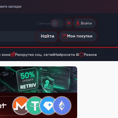
Войти
Светлая
Найти
Мои покупки
 зона
Раскрутка соц. сетей
Нейросети AI
Разное