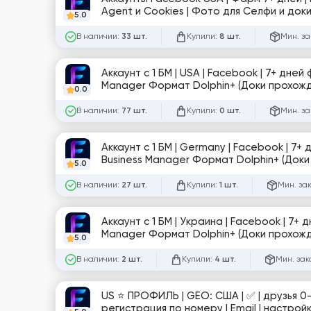
Agent и Cookies | Фото для Селфи и доки
5.0
обложка | 0–20 друзей | Вход через ант
В наличии:
Купили:
Мин. за
33 шт.
8 шт.
Аккаунт с 1 БМ | USA | Facebook | 7+ дне
Manager Формат Dolphin+ (Доки прохожд
0.0
В наличии:
Купили:
Мин. за
77 шт.
0 шт.
Аккаунт с 1 БМ | Germany | Facebook | 7
Business Manager Формат Dolphin+ (Доки
5.0
В наличии:
Купили:
Мин. за
27 шт.
1 шт.
Аккаунт с 1 БМ | Украина | Facebook | 7+
Manager Формат Dolphin+ (Доки прохожд
5.0
В наличии:
Купили:
Мин. зак
2 шт.
4 шт.
US ⭐️ ПРОФИЛЬ | GEO: США | ✅ | друзья 0
регистрация по номеру | Email | настрой