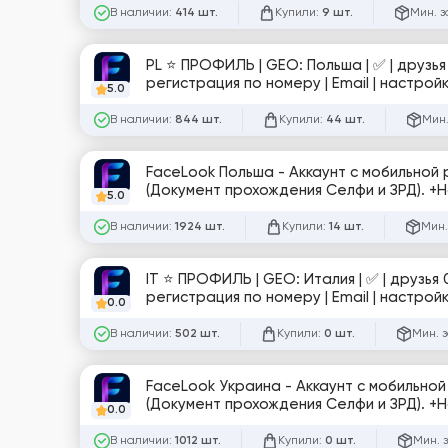
В наличии:
Купили:
Мин. з
414 шт.
9 шт.
PL ⭐️ ПРОФИЛЬ | GEO: Польша | ✅ | друзья
регистрация по номеру | Email | настрой
5.0
№sup
В наличии:
Купили:
Мин.
844 шт.
44 шт.
FaceLook Польша - Аккаунт с мобильной регистрацией для запуска рекламы, [Отли
(Докумен
5.0
В наличии:
Купили:
Мин.
1924 шт.
14 шт.
IT ⭐️ ПРОФИЛЬ | GEO: Италия | ✅ | друзья
регистрация по номеру | Email | настрой
0.0
комплекте | №tru
В наличии:
Купили:
Мин. 
502 шт.
0 шт.
FaceLook Украина - Аккаунт с мобильной регистрацией для запуска рекламы, [От
(Докумен
0.0
В наличии:
Купили:
Мин. 
1012 шт.
0 шт.