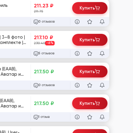
211.23
₽
Купить
211.75
отзывов
0
217.10
₽
| 3–8 фото |
Купить
комплекте |
230.40
-6%
отзывов
5
 (EAAB),
217.50
₽
Купить
| Аватар и
отзывов
0
(EAAB),
217.50
₽
Купить
| Аватар и
отзыв
1
B), User-