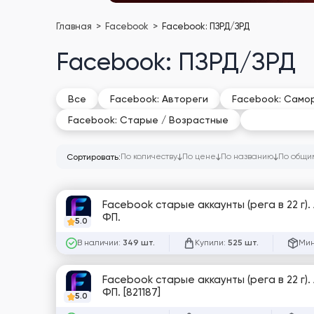
Главная
Facebook
Facebook: ПЗРД/ЗРД
Facebook: ПЗРД/ЗРД
Все
Facebook: Автореги
Facebook: Самор
Facebook: 
Facebook: Старые / Возрастные
По количеству
По цене
По названию
По общи
Сортировать:
Facebook старые аккаунты (рега в 22 г).
ФП.
5.0
В наличии:
Купили:
Мин
349 шт.
525 шт.
Facebook старые аккаунты (рега в 22 г).
ФП. [821187]
5.0