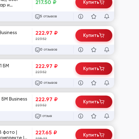
217.50
₽
Купить
тар и
отзывов
5
222.97
₽
Business
Купить
223.52
отзывов
0
222.97
₽
1 БМ
Купить
223.52
отзывов
0
222.97
₽
 БМ Business
Купить
223.52
отзыв
1
227.65
₽
8 фото |
Купить
комплекте |
228.22