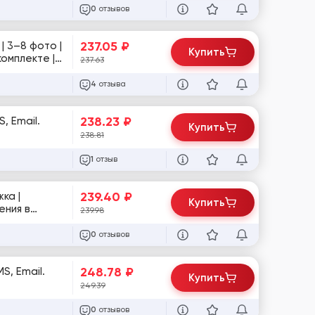
отзывов
0
237.05
₽
| 3–8 фото |
Купить
комплекте |
237.63
отзыва
4
238.23
₽
Купить
238.81
отзыв
1
239.40
₽
ка |
Купить
ения в
239.98
отзывов
0
248.78
₽
Купить
249.39
отзывов
0