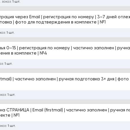
. заказ:
1 шт.
страция через Email | регистрация по номеру | 3–7 дней отлеж
отовка | фото для подтверждения в комплекте | №1
каз:
1 шт.
 подтверждения в комплекте | №4
аз:
1 шт.
аказ:
1 шт.
плекте | №1
аказ:
1 шт.