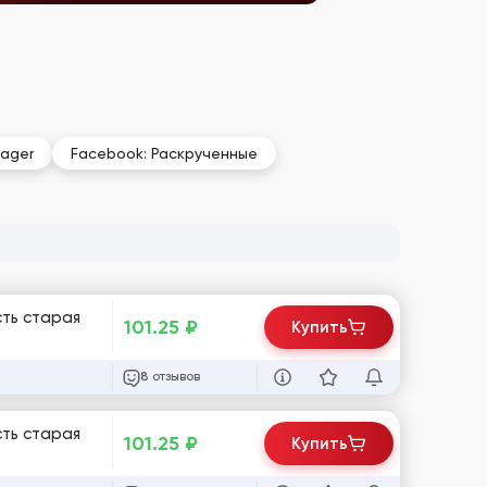
nager
Facebook: Раскрученные
сть старая
101.25
₽
Купить
отзывов
8
сть старая
101.25
₽
Купить