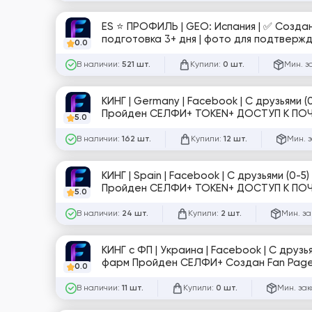
ES ⭐️ ПРОФИЛЬ | GEO: Испания | ✅ Создана СТРАНИЦА | друзья 0–100 | Email | регистрация по номеру | ручная
подготовка 3+ дня | фото для 
0.0
В наличии:
Купили:
Мин. з
521 шт.
0 шт.
КИНГ | Germany | Facebook | С друзьями 
Пройден СЕЛФИ+ TOKEN+ ДОСТУП К ПОЧТЕ+ ЛАЙКИ+ РЕПОСТЫ+ ИНТЕРЕСЫ+ Вступлении в группы+ (Доки
5.0
прохождения Селфи и ЗРД)
В наличии:
Купили:
Мин. 
162 шт.
12 шт.
КИНГ | Spain | Facebook | С друзьями (0
Пройден СЕЛФИ+ TOKEN+ ДОСТУП К ПОЧТЕ+ ЛАЙКИ+ РЕПОСТЫ+ ИНТЕРЕСЫ+ Вступлении в группы+ (Доки
5.0
прохождения Селфи и ЗРД)
В наличии:
Купили:
Мин. за
24 шт.
2 шт.
КИНГ с ФП | Украина | Facebook | С друз
фарм Пройден СЕЛФИ+ Создан Fan Page заполнен до GOOD TOKEN+ ДОСТУП К ПОЧТЕ+ ЛАЙКИ+ РЕПОСТЫ+
0.0
ИНТЕРЕСЫ+ Вступлении в группы+ (Доки 
В наличии:
Купили:
Мин. зак
11 шт.
0 шт.