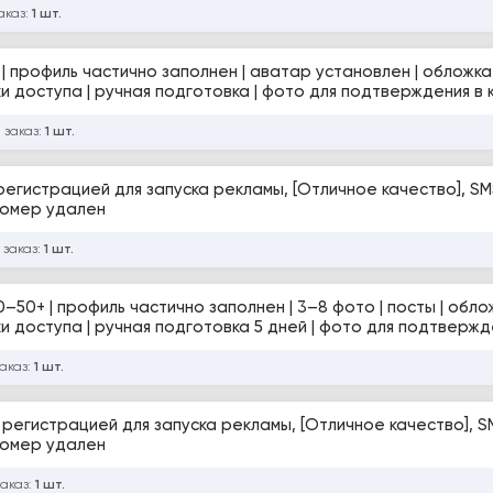
аказ:
1 шт.
 | профиль частично заполнен | аватар установлен | обложка 
ки доступа | ручная подготовка | фото для подтверждения в 
 заказ:
1 шт.
чное качество], SMS, Email.
т прохождения Селфи и ЗРД). +Номер удален
 заказ:
1 шт.
 0–50+ | профиль частично заполнен | 3–8 фото | посты | облож
ки доступа | ручная подготовка 5 дней | фото для подтвержд
заказ:
1 шт.
личное качество], SMS, Email.
т прохождения Селфи и ЗРД). +Номер удален
заказ:
1 шт.