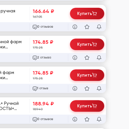
166.64
₽
Купить
167.05
отзывов
0
174.85
₽
учной фарм
Купить
175.28
отзыва
2
174.85
₽
ой фарм
Купить
175.28
отзыв
1
188.94
₽
А+ Ручной
Купить
189.40
отзывов
0