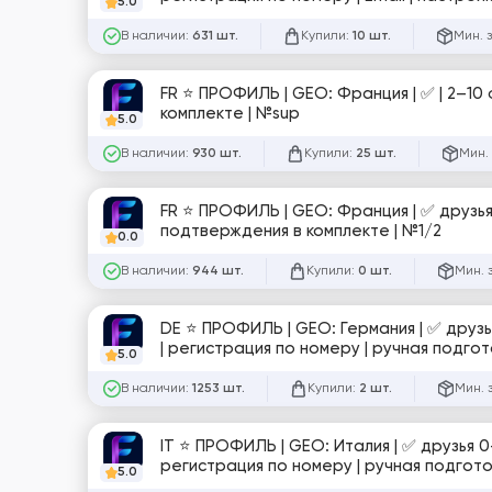
5.0
№sup
В наличии:
Купили:
Мин. 
631 шт.
10 шт.
FR ⭐️ ПРОФИЛЬ | GEO: Франция | ✅ | 2–10
комплекте | №sup
5.0
В наличии:
Купили:
Мин.
930 шт.
25 шт.
FR ⭐️ ПРОФИЛЬ | GEO: Франция | ✅ друзья 0–100 | 2–5 фото | частично заполнен | Email | высокий траст | фото для
подтверждения в комплекте | №1/2
0.0
В наличии:
Купили:
Мин. 
944 шт.
0 шт.
DE ⭐️ ПРОФИЛЬ | GEO: Германия | ✅ друзья 0–50+ | частично заполнен | 3–8 фото | посты | аватар | обложка | Email
5.0
В наличии:
Купили:
Мин. 
1253 шт.
2 шт.
IT ⭐️ ПРОФИЛЬ | GEO: Италия | ✅ друзья 0–50+ | 3–8 фото | частично заполнен | посты | аватар | обложка | Email |
5.0