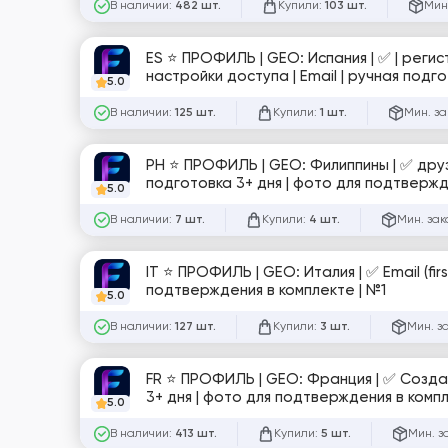
В наличии:
Купили:
Мин
482 шт.
103 шт.
ES ⭐️ ПРОФИЛЬ | GEO: Испания | ✅ | реги
настройки доступа | Email | ручная подг
5.0
В наличии:
Купили:
Мин. за
125 шт.
1 шт.
PH ⭐️ ПРОФИЛЬ | GEO: Филиппины | ✅ друзья 0–15 | регистрация по номеру | частично заполнен | ручная
подготовка 3+ дня | фото для
5.0
В наличии:
Купили:
Мин. зак
7 шт.
4 шт.
IT ⭐️ ПРОФИЛЬ | GEO: Италия | ✅ Email (firstmail) | частично заполнен | ручная подготовка 3+ дня | фото для
подтверждения в комплекте | №1
5.0
В наличии:
Купили:
Мин. з
127 шт.
3 шт.
FR ⭐️ ПРОФИЛЬ | GEO: Франция | ✅ Создана СТРАНИЦА | Email (firstmail) | частично заполнен | ручная подготовка
3+ дня | фото для подтверждения в ком
5.0
В наличии:
Купили:
Мин. з
413 шт.
5 шт.