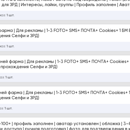
 для ЗРД | Интересы, лайки, группы | Профиль заполнен | Ава
идетект браузер и USA IP
каз:
1 шт.
й фарма | Для рекламы | 1-3 FOTO+ SMS+ ПОЧТА+ Cookies+ 1 БМ 
ения Селфи и ЗРД)
каз:
1 шт.
+ дней фарма | Для рекламы | 1-3 FOTO+ SMS+ ПОЧТА+ Cookies+ 
 прохождения Селфи и ЗРД)
каз:
1 шт.
 дней фарма | Для рекламы | 1-3 FOTO+ SMS+ ПОЧТА+ Cookies+ 1
ения Селфи и ЗРД)
аз:
1 шт.
–100+ | профиль заполнен | аватар установлен | обложка | 3–
ки доступа | ручная подготовка | фото для подтверждения в 