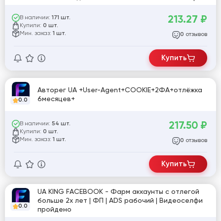
№10
213.27
₽
В наличии:
171 шт.
Купили:
0 шт.
Мин. заказ:
1 шт.
отзывов
0
Купить
Авторег UA +User-Agent+COOKIE+2ФА+отлёжка
6месяцев+
0.0
217.50
₽
В наличии:
54 шт.
Купили:
0 шт.
Мин. заказ:
1 шт.
отзывов
0
Купить
UA KING FACEBOOK - Фарм аккаунты с отлегой
больше 2х лет | ФП | ADS рабочий | Видеоселфи
0.0
пройдено