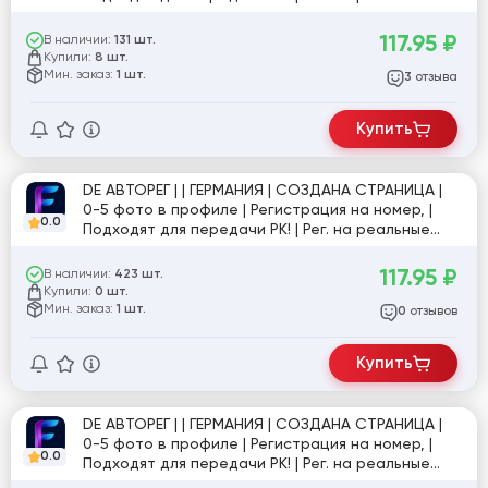
устройства + Активная Почта (firstmail.ltd)
привязана почта ферстмаил, номер
117.95
₽
В наличии:
131 шт.
отвязывается без WhatsApp (работать через
Купили:
8 шт.
куки), друзей 0-5, Useragent, JSON-куки. #Caes
Мин. заказ:
1 шт.
отзыва
3
Купить
DE АВТОРЕГ | | ГЕРМАНИЯ | СОЗДАНА СТРАНИЦА |
0-5 фото в профиле | Регистрация на номер, |
0.0
Подходят для передачи РК! | Рег. на реальные
устройства + Активная Почта (firstmail.ltd)
привязана почта ферстмаил, номер
117.95
₽
В наличии:
423 шт.
отвязывается без WhatsApp (работать через
Купили:
0 шт.
куки), друзей 0-5, Useragent, JSON-куки. #Caes
Мин. заказ:
1 шт.
отзывов
0
Купить
DE АВТОРЕГ | | ГЕРМАНИЯ | СОЗДАНА СТРАНИЦА |
0-5 фото в профиле | Регистрация на номер, |
0.0
Подходят для передачи РК! | Рег. на реальные
устройства + Активная Почта (firstmail.ltd)