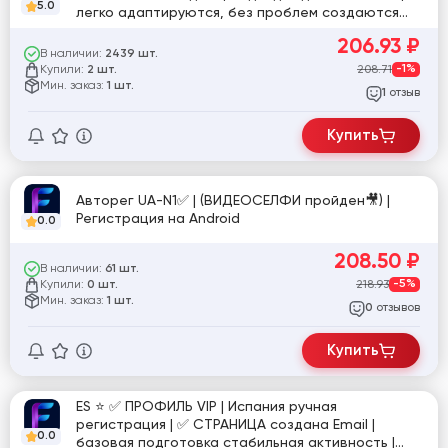
5.0
легко адаптируются, без проблем создаются
Business Manager и Fanpage. Ссылка: P#ID113
206.93
₽
В наличии:
2439 шт.
Купили:
208.71
-1%
2 шт.
Мин. заказ:
1 шт.
отзыв
1
Купить
Авторег UA-N1✅ | (ВИДЕОСЕЛФИ пройден🎥) |
Регистрация на Android
0.0
208.50
₽
В наличии:
61 шт.
Купили:
218.93
-5%
0 шт.
Мин. заказ:
1 шт.
отзывов
0
Купить
ES ⭐️ ✅ ПРОФИЛЬ VIP | Испания ручная
регистрация | ✅ СТРАНИЦА создана Email |
0.0
базовая подготовка стабильная активность |