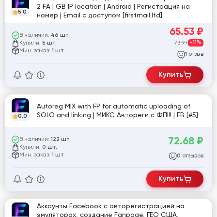
2 FA | GB IP location | Android | Регистрация на
5.0
номер | Email с доступом [firstmail.ltd]
65.53
₽
В наличии:
46 шт.
Купили:
73.97
-11%
5 шт.
Мин. заказ:
1 шт.
отзыв
1
Купить
Autoreg MIX with FP for automatic uploading of
SOLO and linking | МИКС Автореги с ФП!!! | FB [#5]
0.0
72.68
₽
В наличии:
122 шт.
Купили:
0 шт.
Мин. заказ:
1 шт.
отзывов
0
Купить
Аккаунты Facebook с авторегистрацией на
эмуляторах, создание Fanpage, ГЕО США,