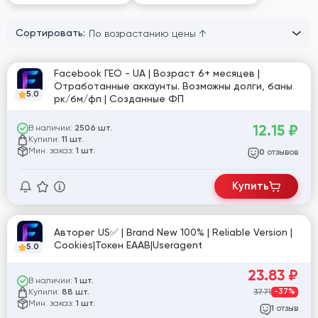
Сортировать:
Facebook ГЕО - UA | Возраст 6+ месяцев |
Отработанные аккаунты. Возможны долги, баны
5.0
рк/бм/фп | Созданные ФП
12.15
₽
В наличии:
2506 шт.
Купили:
11 шт.
Мин. заказ:
1 шт.
отзывов
0
Купить
Авторег US✅ | Brand New 100% | Reliable Version |
Cookies|Токен EAAB|Useragent
5.0
23.83
₽
В наличии:
1 шт.
Купили:
37.71
-37%
88 шт.
Мин. заказ:
1 шт.
отзыв
1