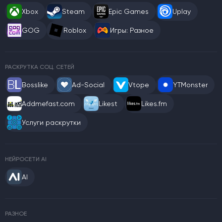
Xbox
Steam
Epic Games
Uplay
GOG
Roblox
Игры: Разное
РАСКРУТКА СОЦ. СЕТЕЙ
Bosslike
Ad-Social
Vtope
YTMonster
Addmefast.com
Likest
Likes.fm
Услуги раскрутки
НЕЙРОСЕТИ AI
AI
РАЗНОЕ