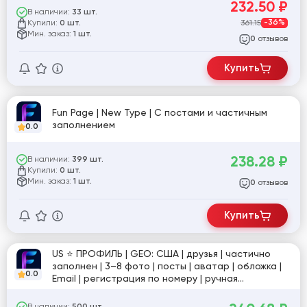
232.50
₽
В наличии:
33 шт.
Купили:
361.15
-36%
0 шт.
Мин. заказ:
1 шт.
отзывов
0
Купить
Fun Page | New Type | C постами и частичным
заполнением
0.0
238.28
₽
В наличии:
399 шт.
Купили:
0 шт.
Мин. заказ:
1 шт.
отзывов
0
Купить
US ⭐️ ПРОФИЛЬ | GEO: США | друзья | частично
заполнен | 3–8 фото | посты | аватар | обложка |
0.0
Email | регистрация по номеру | ручная
подготовка 5 дней | конфигурация в комплекте |
фото для подтверждения | №1/2
В наличии: