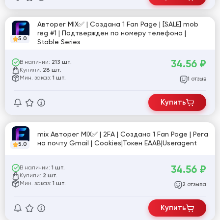
Авторег MIX✅ | Создана 1 Fan Page | [SALE] mob
reg #1 | Подтвержден по номеру телефона |
5.0
Stable Series
34.56
₽
В наличии:
213 шт.
Купили:
28 шт.
Мин. заказ:
1 шт.
отзыв
1
Купить
mix Авторег MIX✅ | 2FA | Создана 1 Fan Page | Рега
на почту Gmail | Cookies|Токен EAAB|Useragent
5.0
34.56
₽
В наличии:
1 шт.
Купили:
2 шт.
Мин. заказ:
1 шт.
отзыва
2
Купить