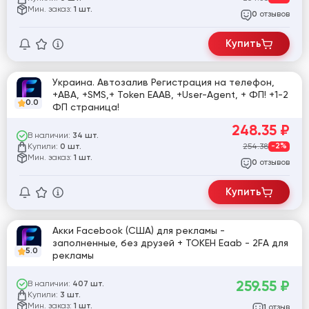
Мин. заказ:
1 шт.
отзывов
0
Купить
Украина. Автозалив Регистрация на телефон,
+АВА, +SMS,+ Token EAAB, +User-Agent, + ФП! +1-2
0.0
ФП страница!
248.35
₽
В наличии:
34 шт.
Купили:
254.38
-2%
0 шт.
Мин. заказ:
1 шт.
отзывов
0
Купить
Акки Facebook (США) для рекламы -
заполненные, без друзей + ТОКЕН Eaab - 2FA для
5.0
рекламы
259.55
₽
В наличии:
407 шт.
Купили:
3 шт.
Мин. заказ:
1 шт.
отзыв
1