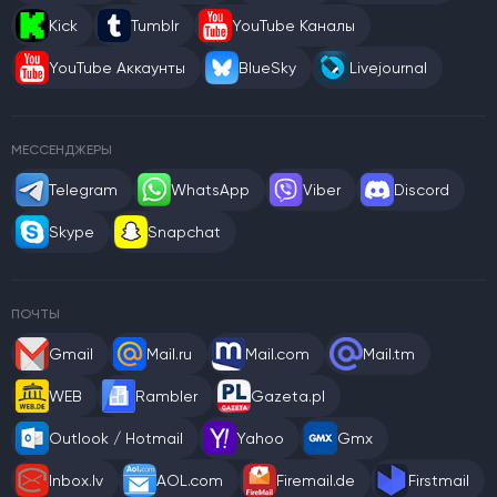
Kick
Tumblr
YouTube Каналы
YouTube Аккаунты
BlueSky
Livejournal
МЕССЕНДЖЕРЫ
Telegram
WhatsApp
Viber
Discord
Skype
Snapchat
ПОЧТЫ
Gmail
Mail.ru
Mail.com
Mail.tm
WEB
Rambler
Gazeta.pl
Outlook / Hotmail
Yahoo
Gmx
Inbox.lv
AOL.com
Firemail.de
Firstmail