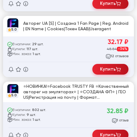
Купить
Авторег UA [S] | Создана 1 Fan Page | Reg. Android
| EN Name | Cookies|Токен EAAB|Useragent
5.0
32.17
₽
В наличии:
29 шт.
Купили:
48.84
-34%
117 шт.
Мин. заказ:
1 шт.
отзывов
12
Купить
⭐️НОВИНКА!⭐️Facebook TRUSTY FB ⭐️Качественный
авторег на эмуляторах⭐️ | ⭐️СОЗДАНА ФП⭐️ | ГЕО
5.0
US|Регистрация на почту | Формат
USER_ID:PASSWORD|EAAA_TOKEN|COOKIE_JSON
32.85
₽
В наличии:
802 шт.
Купили:
9 шт.
Мин. заказ:
1 шт.
отзыв
1
Купить