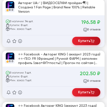
Авторег UA✅ | (ВИДЕОСЕЛФИ пройден🎥) |
Создана 1 Fan Page | Brand New 100% | Reliable
0.0
Version
196.58
₽
В наличии:
14 шт.
Купили:
0 шт.
Мин. заказ:
1 шт.
отзывов
0
Купить
⭐⭐ Facebook - Авторег KING ( аккаунт 2023 года)
⭐⭐-ГЕО: FR (Франция) | Ручной ФАРМ | заполнен
0.0
профиль (ава+ФП+посты) | Прогон по сайтам |
Включен профрежим | Маркетплейс | Нет
доступа к почте!
202.50
₽
В наличии:
1 шт.
Купили:
0 шт.
Мин. заказ:
1 шт.
отзывов
0
Купить
⭐⭐ Facebook Авторег KING (аккаунт 2023 года)