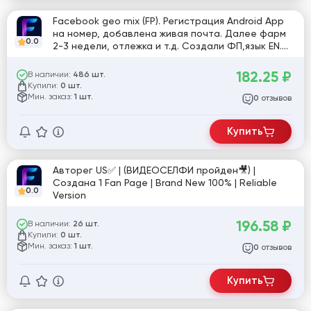
Facebook geo mix (FP). Регистрация Android App
на номер, добавлена живая почта. Далее фарм
0.0
2-3 недели, отлежка и т.д. Создали ФП,язык EN.
[831473]
182.25
₽
В наличии:
486 шт.
Купили:
0 шт.
Мин. заказ:
1 шт.
отзывов
0
Купить
Авторег US✅ | (ВИДЕОСЕЛФИ пройден🎥) |
Создана 1 Fan Page | Brand New 100% | Reliable
0.0
Version
196.58
₽
В наличии:
26 шт.
Купили:
0 шт.
Мин. заказ:
1 шт.
отзывов
0
Купить