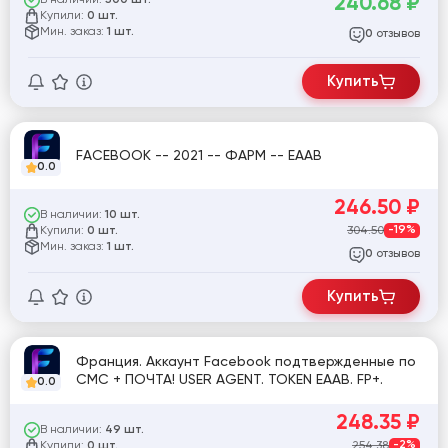
240.68
₽
500 шт.
Купили:
0 шт.
Мин. заказ:
1 шт.
отзывов
0
Купить
FACEBOOK -- 2021 -- ФАРМ -- EAAB
0.0
246.50
₽
В наличии:
10 шт.
Купили:
304.50
-19%
0 шт.
Мин. заказ:
1 шт.
отзывов
0
Купить
Франция. Аккаунт Facebook подтвержденные по
СМС + ПОЧТА! USER AGENT. TOKEN EAAB. FP+.
0.0
248.35
₽
В наличии:
49 шт.
Купили:
254.38
-2%
0 шт.