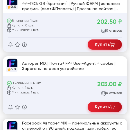
⭐⭐-ГЕО: GB (Британия) | Ручной ФАРМ | заполнен
0.0
профиль (ава+ФП+посты) | Прогон по сайтам |
Включен профрежим | Маркетплейс | Нет
доступа к почте
202.50
₽
В наличии:
1 шт.
Купили:
0 шт.
Мин. заказ:
1 шт.
отзывов
0
Купить
Авторег MIX | Почта+ FP+ User-Agent + cookie |
Зареганы на реал устройство
5.0
203.00
₽
В наличии:
54 шт.
Купили:
1 шт.
Мин. заказ:
1 шт.
отзывов
0
Купить
Facebook Авторег MIX — премиальные аккаунты с
отлежкой от 90 дней, подходят для любых гео,