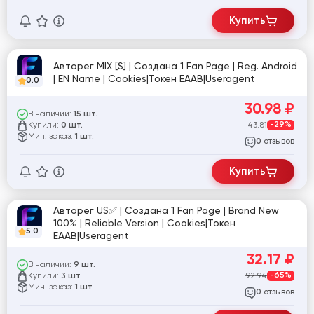
Купить
Авторег MIX [S] | Создана 1 Fan Page | Reg. Android
| EN Name | Cookies|Токен EAAB|Useragent
0.0
30.98
₽
В наличии:
15 шт.
Купили:
43.81
-29%
0 шт.
Мин. заказ:
1 шт.
отзывов
0
Купить
Авторег US✅ | Создана 1 Fan Page | Brand New
100% | Reliable Version | Cookies|Токен
5.0
EAAB|Useragent
32.17
₽
В наличии:
9 шт.
Купили:
92.94
-65%
3 шт.
Мин. заказ:
1 шт.
отзывов
0