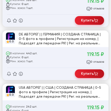
119.15
₽
В наличии:
328 шт.
JSON-куки. №Caes
Купили:
0 шт.
Мин. заказ:
1 шт.
отзывов
0
Купить
DE АВТОРЕГ | | ГЕРМАНИЯ | СОЗДАНА СТРАНИЦА |
0-5 фото в профиле | Регистрация на номер, |
0.0
Подходят для передачи РК! | Рег. на реальные
устройства номер отвязывается без WhatsApp
(работать через куки), друзей 0-5, Useragent,
119.15
₽
В наличии:
442 шт.
JSON-куки. №Caes [856788]
Купили:
0 шт.
Мин. заказ:
1 шт.
отзывов
0
Купить
USA АВТОРЕГ | | США | СОЗДАНА СТРАНИЦА | 0-5
фото в профиле | Регистрация на номер, |
0.0
Подходят для передачи РК! | Рег. на реальные
устройства номер отвязывается без WhatsApp
(работать через куки), друзей 0-5, Useragent,
119.15
₽
В наличии:
242 шт.
JSON-куки. №Caes
Купили:
0 шт.