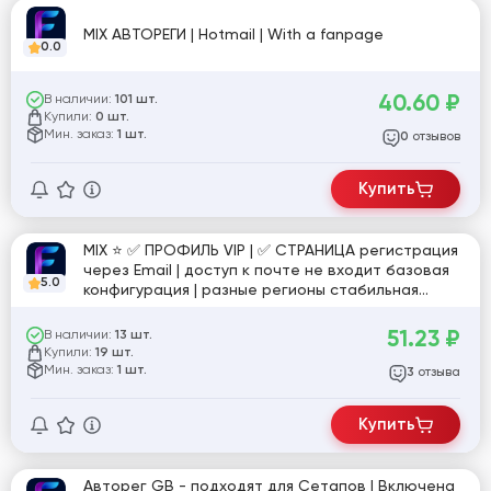
MIX АВТОРЕГИ | Hotmail | With a fanpage
0.0
40.60
₽
В наличии:
101 шт.
Купили:
0 шт.
Мин. заказ:
1 шт.
отзывов
0
Купить
MIX ⭐️ ✅ ПРОФИЛЬ VIP | ✅ СТРАНИЦА регистрация
через Email | доступ к почте не входит базовая
5.0
конфигурация | разные регионы стабильная
работа | №17
51.23
₽
В наличии:
13 шт.
Купили:
19 шт.
Мин. заказ:
1 шт.
отзыва
3
Купить
Авторег GB - подходят для Сетапов | Включена