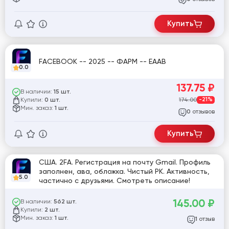
Купить
FACEBOOK -- 2025 -- ФАРМ -- EAAB
0.0
137.75
₽
В наличии:
15 шт.
Купили:
174.00
-21%
0 шт.
Мин. заказ:
1 шт.
отзывов
0
Купить
США. 2FA. Регистрация на почту Gmail. Профиль
заполнен, ава, обложка. Чистый РК. Активность,
5.0
частично с друзьями. Смотреть описание!
145.00
₽
В наличии:
562 шт.
Купили:
2 шт.
Мин. заказ:
1 шт.
отзыв
1