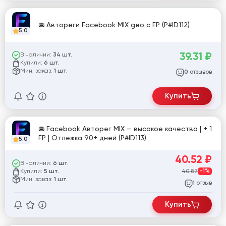
🚘 Автореги Facebook MIX geo с FP (P#ID112)
5.0
39.31
₽
В наличии:
34 шт.
Купили:
6 шт.
Мин. заказ:
1 шт.
отзывов
0
Купить
🚘 Facebook Авторег MIX — высокое качество | + 1
FP | Отлежка 90+ дней (P#ID113)
5.0
40.52
₽
В наличии:
6 шт.
Купили:
40.87
-1%
5 шт.
Мин. заказ:
1 шт.
отзыв
1
Купить