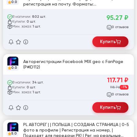
0.0
регистрация на почту. Форматы:
USER_ID:PASSWORD, EAAA_TOKEN, COOKIE_JSON
95.27
₽
В наличии:
802 шт.
Купили:
0 шт.
Мин. заказ:
1 шт.
отзывов
0
Купить
Авторегистрации Facebook MIX geo с FanPage
(P#ID112)
0.0
117.71
₽
В наличии:
34 шт.
Купили:
118.76
-1%
0 шт.
Мин. заказ:
1 шт.
отзывов
0
Купить
PL АВТОРЕГ | | ПОЛЬША | СОЗДАНА СТРАНИЦА | 0-5
фото в профиле | Регистрация на номер, |
5.0
Подходят для передачи РК! | Рег. на реальные