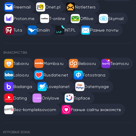
Freemail
Onet.pl
Notletters
Proton.me
T-online
Offilive
Skymail
Tuta
Emailn
INT.PL
Разные почты
ЗНАКОМСТВА
Tabor.ru
Mamba.ru
Beboo.ru
Teamo.ru
Loloo.ru
Rusdate.net
Fotostrana
Badanga
Loveplanet
Datemyage
Dating
Onlylove
Topface
Bez-kompleksov.com
Разные сайты знакомств
ИГРОВАЯ ЗОНА