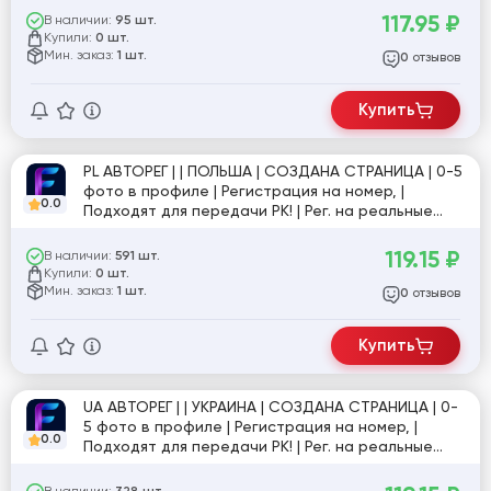
привязана почта ферстмаил, номер
117.95
₽
В наличии:
95 шт.
отвязывается без WhatsApp (работать через
Купили:
0 шт.
куки), друзей 0-5, Useragent, JSON-куки. #Caes
Мин. заказ:
1 шт.
отзывов
0
[840827]
Купить
PL АВТОРЕГ | | ПОЛЬША | СОЗДАНА СТРАНИЦА | 0-5
фото в профиле | Регистрация на номер, |
0.0
Подходят для передачи РК! | Рег. на реальные
устройства номер отвязывается без WhatsApp
(работать через куки), друзей 0-5, Useragent,
119.15
₽
В наличии:
591 шт.
JSON-куки. №Caes [856785]
Купили:
0 шт.
Мин. заказ:
1 шт.
отзывов
0
Купить
UA АВТОРЕГ | | УКРАИНА | СОЗДАНА СТРАНИЦА | 0-
5 фото в профиле | Регистрация на номер, |
0.0
Подходят для передачи РК! | Рег. на реальные
устройства номер отвязывается без WhatsApp
(работать через куки), друзей 0-5, Useragent,