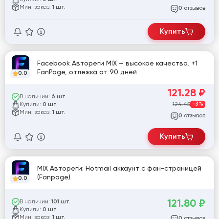
Мин. заказ:
1 шт.
отзывов
0
Купить
Facebook Автореги MIX — высокое качество, +1
FanPage, отлежка от 90 дней
0.0
121.28
₽
В наличии:
6 шт.
Купили:
124.45
-3%
0 шт.
Мин. заказ:
1 шт.
отзывов
0
Купить
MIX Автореги: Hotmail аккаунт с фан-страницей
(Fanpage)
0.0
121.80
₽
В наличии:
101 шт.
Купили:
0 шт.
Мин. заказ:
1 шт.
отзывов
0