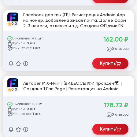
Facebook geo mix (FP). Регистрация Android App
на номер, добавлена живая почта. Далее фарм
0.0
2-3 недели, отлежка и т.д. Создали ФП,язык EN.
162.00
₽
В наличии:
47 шт.
Купили:
0 шт.
Мин. заказ:
1 шт.
отзывов
0
Купить
Авторег MIX-N4✅ | (ВИДЕОСЕЛФИ пройден🎥) |
Создана 1 Fan Page | Регистрация на Android
0.0
178.72
₽
В наличии:
15 шт.
Купили:
0 шт.
Мин. заказ:
1 шт.
отзывов
0
Купить