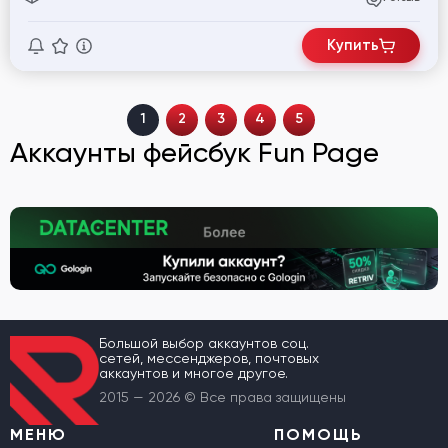
Купить
1
2
3
4
5
Аккаунты фейсбук Fun Page
Большой выбор аккаунтов соц.
сетей, мессенджеров, почтовых
аккаунтов и многое другое.
2015 — 2026 © Все права защищены
МЕНЮ
ПОМОЩЬ