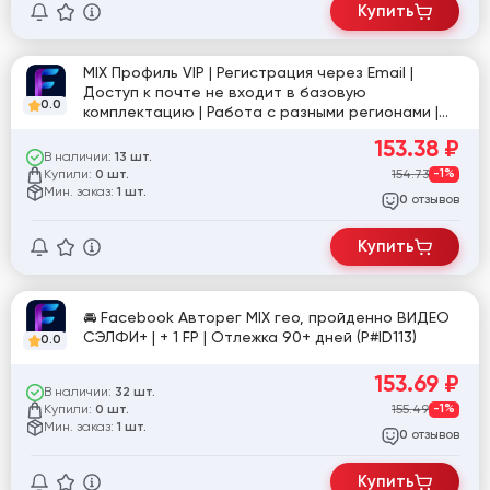
Купить
MIX Профиль VIP | Регистрация через Email |
Доступ к почте не входит в базовую
0.0
комплектацию | Работа с разными регионами |
№17 [834027]
153.38
₽
В наличии:
13 шт.
Купили:
154.73
-1%
0 шт.
Мин. заказ:
1 шт.
отзывов
0
Купить
🚘 Facebook Авторег MIX гео, пройденно ВИДЕО
СЭЛФИ+ | + 1 FP | Отлежка 90+ дней (P#ID113)
0.0
153.69
₽
В наличии:
32 шт.
Купили:
155.49
-1%
0 шт.
Мин. заказ:
1 шт.
отзывов
0
Купить