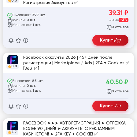
0.0
Регистрация Аккаунтов ✅
39.31
₽
В наличии:
397 шт.
Купили:
40.00
-2%
0 шт.
Мин. заказ:
1 шт.
отзывов
0
Купить
Facebook аккаунты 2026 | 45+ дней после
регистрации | Marketplace / Ads | 2FA + Cookies ✅
0.0
[863114]
40.50
₽
В наличии:
85 шт.
Купили:
0 шт.
Мин. заказ:
1 шт.
отзывов
0
Купить
FACEBOOK ➤➤➤ АВТОРЕГИСТРАЦИЯ ➤ ОТЛЁЖКА
БОЛЕЕ 90 ДНЕЙ! ➤ АККАУНТЫ С РЕКЛАМНЫМ
4.7
КАБИНЕТОМ! ➤ 2FA KEY + COOKIE! ✅