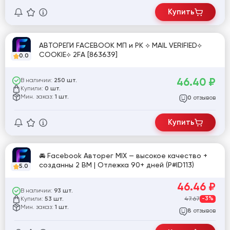
Купить
АВТОРЕГИ FACEBOOK МП и РК ⟡ MAIL VERIFIED⟡
COOKIE⟡ 2FA [863639]
0.0
46.40
₽
В наличии:
250 шт.
Купили:
0 шт.
Мин. заказ:
1 шт.
отзывов
0
Купить
🚘 Facebook Авторег MIX — высокое качество +
созданны 2 BM | Отлежка 90+ дней (P#ID113)
5.0
46.46
₽
В наличии:
93 шт.
Купили:
47.67
-3%
53 шт.
Мин. заказ:
1 шт.
отзывов
8