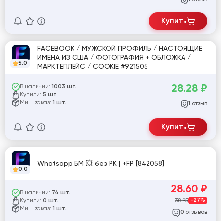
Купить
FACEBOOK / МУЖСКОЙ ПРОФИЛЬ / НАСТОЯЩИЕ
ИМЕНА ИЗ США / ФОТОГРАФИЯ + ОБЛОЖКА /
5.0
МАРКТЕПЛЕЙС / COOKIE #921505
28.28
₽
В наличии:
1003 шт.
Купили:
5 шт.
Мин. заказ:
1 шт.
отзыв
1
Купить
Whatsapp БМ 💥 без РК | +FP [842058]
0.0
28.60
₽
В наличии:
74 шт.
Купили:
38.95
-27%
0 шт.
Мин. заказ:
1 шт.
отзывов
0