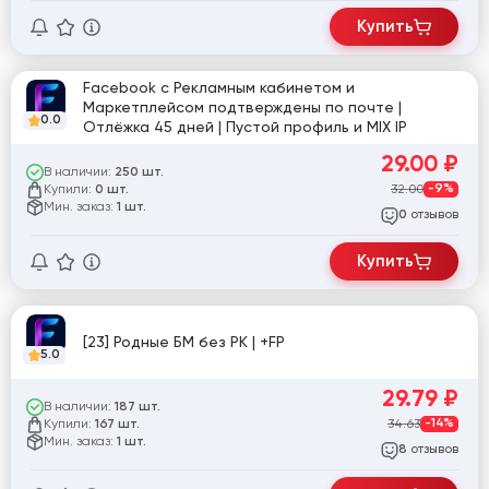
Купить
Facebook с Рекламным кабинетом и
Маркетплейсом подтверждены по почте |
0.0
Отлёжка 45 дней | Пустой профиль и MIX IP
29.00
₽
В наличии:
250 шт.
Купили:
32.00
-9%
0 шт.
Мин. заказ:
1 шт.
отзывов
0
Купить
[23] Родные БМ без РК | +FP
5.0
29.79
₽
В наличии:
187 шт.
Купили:
34.63
-14%
167 шт.
Мин. заказ:
1 шт.
отзывов
8