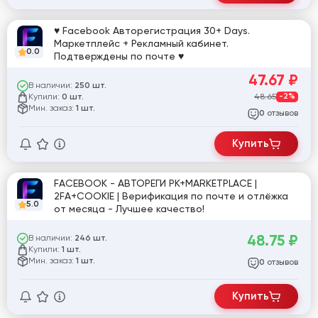
♥ Facebook Авторегистрация 30+ Days.
Маркетплейс + Рекламный кабинет.
0.0
Подтверждены по почте ♥
47.67
₽
В наличии:
250 шт.
Купили:
48.65
-2%
0 шт.
Мин. заказ:
1 шт.
отзывов
0
Купить
FACEBOOK - АВТОРЕГИ РК+MARKETPLACE |
2FA+COOKIE | Верификация по почте и отлёжка
5.0
от месяца - Лучшее качество!
48.75
₽
В наличии:
246 шт.
Купили:
1 шт.
Мин. заказ:
1 шт.
отзывов
0
Купить