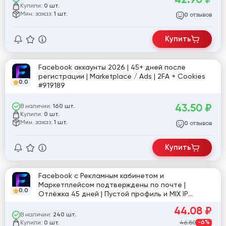
Купили:
0 шт.
Мин. заказ:
1 шт.
отзывов
0
Купить
Facebook аккаунты 2026 | 45+ дней после
регистрации | Marketplace / Ads | 2FA + Cookies
0.0
#919189
43.50
₽
В наличии:
160 шт.
Купили:
0 шт.
Мин. заказ:
1 шт.
отзывов
0
Купить
Facebook с Рекламным кабинетом и
Маркетплейсом подтверждены по почте |
0.0
Отлёжка 45 дней | Пустой профиль и MIX IP
[861765]
44.08
₽
В наличии:
240 шт.
Купили:
46.80
-6%
0 шт.