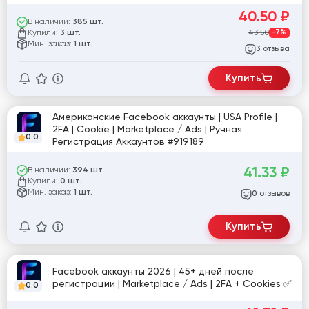
40.50
₽
В наличии:
385 шт.
Купили:
43.50
-7%
3 шт.
Мин. заказ:
1 шт.
отзыва
3
Купить
Американские Facebook аккаунты | USA Profile |
2FA | Cookie | Marketplace / Ads | Ручная
0.0
Регистрация Аккаунтов #919189
41.33
₽
В наличии:
394 шт.
Купили:
0 шт.
Мин. заказ:
1 шт.
отзывов
0
Купить
Facebook аккаунты 2026 | 45+ дней после
регистрации | Marketplace / Ads | 2FA + Cookies ✅
0.0