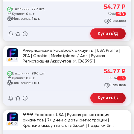
[863182]
54.77
₽
В наличии:
229 шт.
Купили:
59.66
-8%
0 шт.
Мин. заказ:
1 шт.
отзывов
0
Купить
Американские Facebook аккаунты | USA Profile |
2FA | Cookie | Marketplace / Ads | Ручная
0.0
Регистрация Аккаунтов ✅. [863951]
54.77
₽
В наличии:
996 шт.
Купили:
55.34
-1%
0 шт.
Мин. заказ:
1 шт.
отзывов
0
Купить
❤❤❤ Facebook USA | Ручная регистрация
аккаунтов | 7+ дней с даты регистрации |
0.0
Крепкие аккаунты с отлёжкой | Подключён
рекламный кабинет (AD) и Маркетплейс | 2FA +