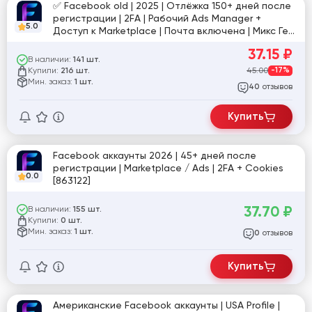
✅ Facebook old | 2025 | Отлёжка 150+ дней после
регистрации | 2FA | Рабочий Ads Manager +
5.0
Доступ к Marketplace | Почта включена | Микс Гео
+ Cookies ✅
37.15
₽
В наличии:
141 шт.
Купили:
45.00
-17%
216 шт.
Мин. заказ:
1 шт.
отзывов
40
Купить
Facebook аккаунты 2026 | 45+ дней после
регистрации | Marketplace / Ads | 2FA + Cookies
0.0
[863122]
37.70
₽
В наличии:
155 шт.
Купили:
0 шт.
Мин. заказ:
1 шт.
отзывов
0
Купить
Американские Facebook аккаунты | USA Profile |