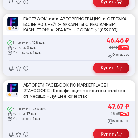
Купить
FACEBOOK ➤➤➤ АВТОРЕГИСТРАЦИЯ ➤ ОТЛЁЖКА
БОЛЕЕ 90 ДНЕЙ! ➤ АККАУНТЫ С РЕКЛАМНЫМ
0.0
КАБИНЕТОМ! ➤ 2FA KEY + COOKIE! ✅ [839087]
46.46
₽
В наличии:
128 шт.
Купили:
68.10
-32%
0 шт.
Мин. заказ:
1 шт.
отзывов
0
Купить
АВТОРЕГИ FACEBOOK РК+MARKETPLACE |
2FA+COOKIE | Верификация по почте и отлёжка
5.0
от месяца - Лучшее качество!
47.67
₽
В наличии:
233 шт.
Купили:
48.65
-2%
17 шт.
Мин. заказ:
1 шт.
отзывов
5
Купить