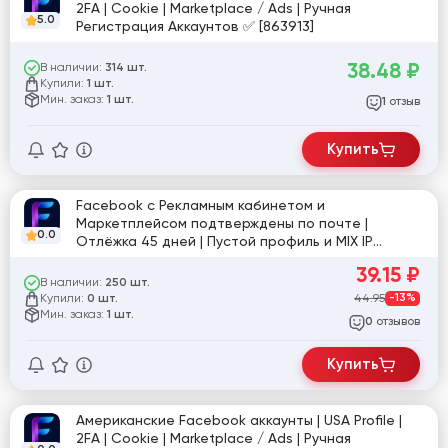
2FA | Cookie | Marketplace / Ads | Ручная
5.0
Регистрация Аккаунтов ✅ [863913]
38.48
₽
В наличии:
314 шт.
Купили:
1 шт.
Мин. заказ:
1 шт.
отзыв
1
Купить
Facebook с Рекламным кабинетом и
Маркетплейсом подтверждены по почте |
0.0
Отлёжка 45 дней | Пустой профиль и MIX IP
[860874]
39.15
₽
В наличии:
250 шт.
Купили:
44.95
-13%
0 шт.
Мин. заказ:
1 шт.
отзывов
0
Купить
Американские Facebook аккаунты | USA Profile |
2FA | Cookie | Marketplace / Ads | Ручная