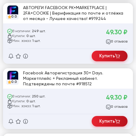
АВТОРЕГИ FACEBOOK РК+MARKETPLACE |
2FA+COOKIE | Верификация по почте и отлёжка
0.0
от месяца - Лучшее качество! #919244
49.30
₽
В наличии:
249 шт.
Купили:
0 шт.
Мин. заказ:
1 шт.
отзывов
0
Купить
Facebook Авторегистрация 30+ Days.
Маркетплейс + Рекламный кабинет.
0.0
Подтверждены по почте #918512
49.30
₽
В наличии:
250 шт.
Купили:
0 шт.
Мин. заказ:
1 шт.
отзывов
0
Купить