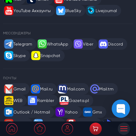
YouTube Аккаунты
BlueSky
Livejournal
МЕССЕНДЖЕРЫ
Telegram
WhatsApp
Viber
Discord
Skype
Snapchat
ПОЧТЫ
Gmail
Mail.ru
Mail.com
Mail.tm
WEB
Rambler
Gazeta.pl
Outlook / Hotmail
Yahoo
Gmx
Inbox.lv
AOL.com
Firemail.de
Firstmail
Freemail
Onet.pl
Notletters