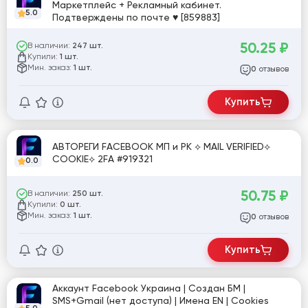
Маркетплейс + Рекламный кабинет.
5.0
Подтверждены по почте ♥ [859883]
50.25
₽
В наличии:
247 шт.
Купили:
1 шт.
Мин. заказ:
1 шт.
отзывов
0
Купить
АВТОРЕГИ FACEBOOK МП и РК ⟡ MAIL VERIFIED⟡
COOKIE⟡ 2FA #919321
0.0
50.75
₽
В наличии:
250 шт.
Купили:
0 шт.
Мин. заказ:
1 шт.
отзывов
0
Купить
Аккаунт Facebook Украина | Создан БМ |
SMS+Gmail (нет доступа) | Имена EN | Cookies