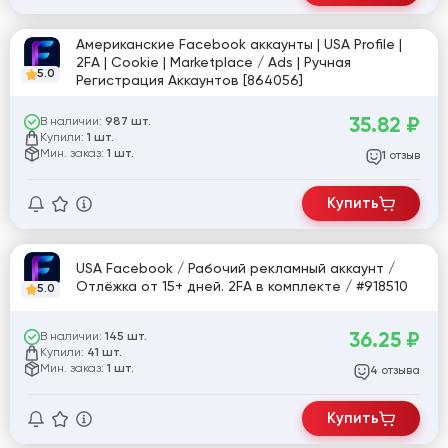
Американские Facebook аккаунты | USA Profile |
2FA | Cookie | Marketplace / Ads | Ручная
5.0
Регистрация Аккаунтов [864056]
35.82
₽
В наличии:
987 шт.
Купили:
1 шт.
Мин. заказ:
1 шт.
отзыв
1
Купить
USA Facebook / Рабочий рекламный аккаунт /
Отлёжка от 15+ дней. 2FA в комплекте / #918510
5.0
36.25
₽
В наличии:
145 шт.
Купили:
41 шт.
Мин. заказ:
1 шт.
отзыва
4
Купить