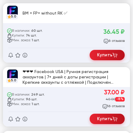
BM + FP+ without RK ✅
5.0
36.45
₽
В наличии:
60 шт.
Купили:
74 шт.
Мин. заказ:
1 шт.
отзывов
6
Купить
❤❤❤ Facebook USA | Ручная регистрация
аккаунтов | 7+ дней с даты регистрации |
5.0
Крепкие аккаунты с отлёжкой | Подключён
рекламный кабинет (AD) и Маркетплейс | 2FA +
37.00
₽
Cookie ❤❤❤
В наличии:
249 шт.
Купили:
40.00
-8%
96 шт.
Мин. заказ:
1 шт.
отзывов
16
Купить