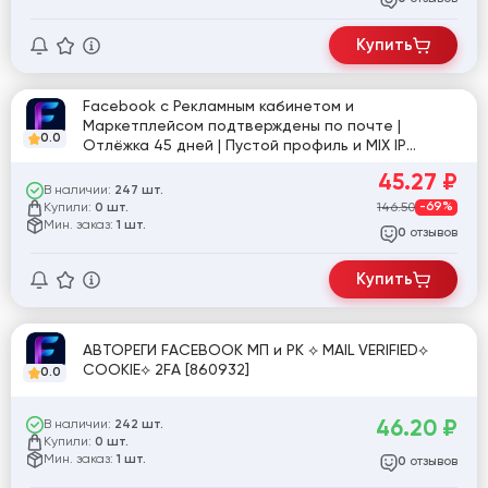
Купить
Facebook с Рекламным кабинетом и
Маркетплейсом подтверждены по почте |
0.0
Отлёжка 45 дней | Пустой профиль и MIX IP
[862915]
45.27
₽
В наличии:
247 шт.
Купили:
146.50
-69%
0 шт.
Мин. заказ:
1 шт.
отзывов
0
Купить
АВТОРЕГИ FACEBOOK МП и РК ⟡ MAIL VERIFIED⟡
COOKIE⟡ 2FA [860932]
0.0
46.20
₽
В наличии:
242 шт.
Купили:
0 шт.
Мин. заказ:
1 шт.
отзывов
0