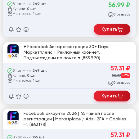
Cookie ❤❤❤ [865020]
56.99
₽
В наличии:
249 шт.
Купили:
0 шт.
Мин. заказ:
1 шт.
отзывов
0
Купить
♥ Facebook Авторегистрация 30+ Days.
Маркетплейс + Рекламный кабинет.
0.0
Подтверждены по почте ♥ [859990]
57.31
₽
В наличии:
249 шт.
Купили:
58.33
-2%
0 шт.
Мин. заказ:
1 шт.
отзывов
0
Купить
Facebook аккаунты 2026 | 45+ дней после
регистрации | Marketplace / Ads | 2FA + Cookies
0.0
✅. [863178]
57.31
₽
В наличии:
155 шт.