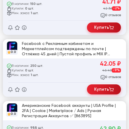
41.71
₽
В наличии:
150 шт.
Купили:
42.36
-2%
0 шт.
Мин. заказ:
1 шт.
отзывов
0
Купить
Facebook с Рекламным кабинетом и
Маркетплейсом подтверждены по почте |
0.0
Отлёжка 45 дней | Пустой профиль и MIX IP
[860870]
42.05
₽
В наличии:
250 шт.
Купили:
46.40
-9%
0 шт.
Мин. заказ:
1 шт.
отзывов
0
Купить
Американские Facebook аккаунты | USA Profile |
2FA | Cookie | Marketplace / Ads | Ручная
0.0
Регистрация Аккаунтов ✅ [863895]
42.90
₽
В наличии:
988 шт.