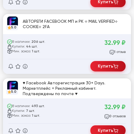
Купить
АВТОРЕГИ FACEBOOK МП и РК ⟡ MAIL VERIFIED⟡
COOKIE⟡ 2FA
5.0
32.99
₽
В наличии:
206 шт.
Купили:
44 шт.
Мин. заказ:
1 шт.
отзыв
1
Купить
♥ Facebook Авторегистрация 30+ Days.
Маркетплейс + Рекламный кабинет.
5.0
Подтверждены по почте ♥
32.99
₽
В наличии:
493 шт.
Купили:
7 шт.
Мин. заказ:
1 шт.
отзывов
0
Купить