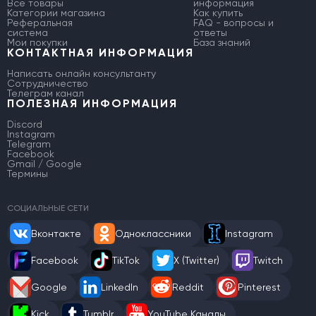
Все товары
информация
Категории магазина
Как купить
Реферальная
FAQ - вопросы и
система
ответы
Мои покупки
База знаний
КОНТАКТНАЯ ИНФОРМАЦИЯ
Написать онлайн консультанту
Сотрудничество
Телеграм канал
ПОЛЕЗНАЯ ИНФОРМАЦИЯ
Discord
Instagram
Telegram
Facebook
Gmail / Google
Термины
СОЦИАЛЬНЫЕ СЕТИ
Вконтакте
Одноклассники
Instagram
Facebook
TikTok
X (Twitter)
Twitch
Google
LinkedIn
Reddit
Pinterest
Kick
Tumblr
YouTube Каналы