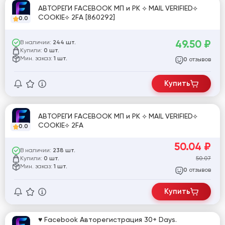
АВТОРЕГИ FACEBOOK МП и РК ⟡ MAIL VERIFIED⟡
COOKIE⟡ 2FA [860292]
0.0
49.50
₽
В наличии:
244 шт.
Купили:
0 шт.
Мин. заказ:
1 шт.
отзывов
0
Купить
АВТОРЕГИ FACEBOOK МП и РК ⟡ MAIL VERIFIED⟡
COOKIE⟡ 2FA
0.0
50.04
₽
В наличии:
238 шт.
Купили:
50.07
0 шт.
Мин. заказ:
1 шт.
отзывов
0
Купить
♥ Facebook Авторегистрация 30+ Days.