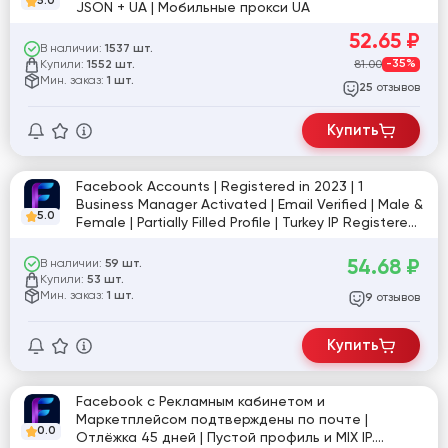
5.0
JSON + UA | Мобильные прокси UA
52.65
₽
В наличии:
1537 шт.
Купили:
81.00
-35%
1552 шт.
Мин. заказ:
1 шт.
отзывов
25
Купить
Facebook Accounts | Registered in 2023 | 1
Business Manager Activated | Email Verified | Male &
5.0
Female | Partially Filled Profile | Turkey IP Registered |
Cookies İncluded
54.68
₽
В наличии:
59 шт.
Купили:
53 шт.
Мин. заказ:
1 шт.
отзывов
9
Купить
Facebook с Рекламным кабинетом и
Маркетплейсом подтверждены по почте |
0.0
Отлёжка 45 дней | Пустой профиль и MIX IP.