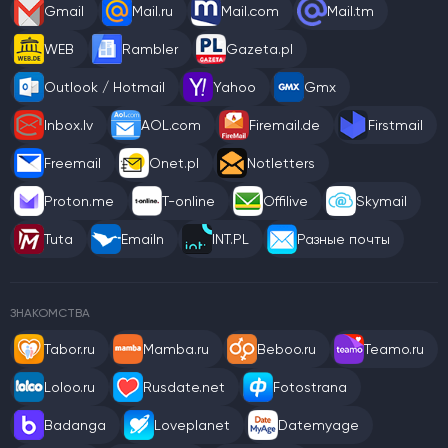
Gmail
Mail.ru
Mail.com
Mail.tm
WEB
Rambler
Gazeta.pl
Outlook / Hotmail
Yahoo
Gmx
Inbox.lv
AOL.com
Firemail.de
Firstmail
Freemail
Onet.pl
Notletters
Proton.me
T-online
Offilive
Skymail
Tuta
Emailn
INT.PL
Разные почты
ЗНАКОМСТВА
Tabor.ru
Mamba.ru
Beboo.ru
Teamo.ru
Loloo.ru
Rusdate.net
Fotostrana
Badanga
Loveplanet
Datemyage