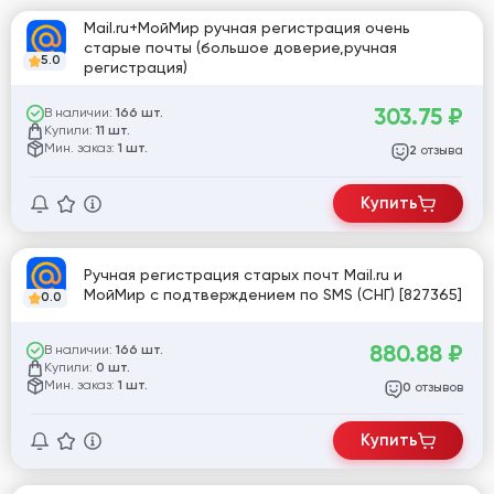
Mail.ru+МойМир ручная регистрация очень
старые почты (большое доверие,ручная
5.0
регистрация)
303.75
₽
В наличии:
166 шт.
Купили:
11 шт.
Мин. заказ:
1 шт.
отзыва
2
Купить
Ручная регистрация старых почт Mail.ru и
МойМир с подтверждением по SMS (СНГ) [827365]
0.0
880.88
₽
В наличии:
166 шт.
Купили:
0 шт.
Мин. заказ:
1 шт.
отзывов
0
Купить