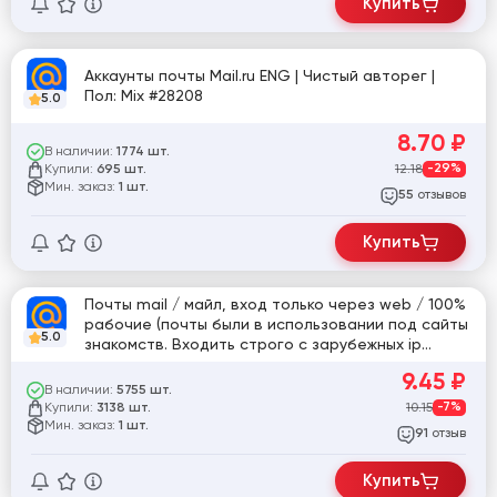
Купить
Аккаунты почты Mail.ru ENG | Чистый авторег |
Пол: Mix #28208
5.0
8.70
₽
В наличии:
1774 шт.
Купили:
12.18
-29%
695 шт.
Мин. заказ:
1 шт.
отзывов
55
Купить
Почты mail / майл, вход только через web / 100%
рабочие (почты были в использовании под сайты
5.0
знакомств. Входить строго с зарубежных ip
адресов: США, Великобритания, Латвия)
9.45
₽
В наличии:
5755 шт.
Купили:
10.15
-7%
3138 шт.
Мин. заказ:
1 шт.
отзыв
91
Купить