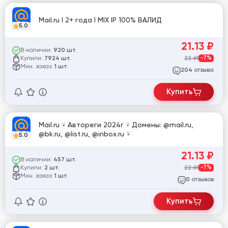
Mail.ru I 2+ года I MIX IP 100% ВАЛИД
5.0
21.13
₽
В наличии:
920 шт.
Купили:
22.61
-7%
7924 шт.
Мин. заказ:
1 шт.
отзыва
204
Купить
Mail.ru ⍣ Автореги 2024г ⍣ Домены: @mail.ru,
@bk.ru, @list.ru, @inbox.ru ⍣
5.0
21.13
₽
В наличии:
457 шт.
Купили:
22.61
-7%
2 шт.
Мин. заказ:
1 шт.
отзывов
0
Купить