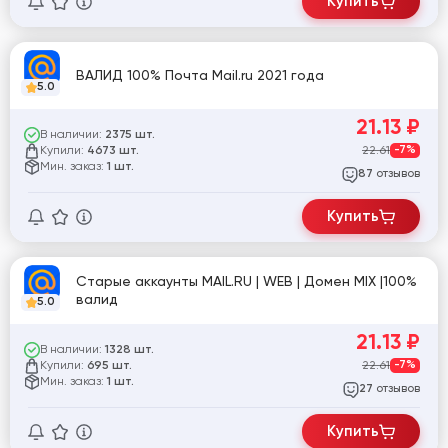
Купить
ВАЛИД 100% Почта Mail.ru 2021 года
5.0
21.13
₽
В наличии:
2375 шт.
Купили:
22.61
-7%
4673 шт.
Мин. заказ:
1 шт.
отзывов
87
Купить
Старые аккаунты MAIL.RU | WEB | Домен MIX |100%
валид
5.0
21.13
₽
В наличии:
1328 шт.
Купили:
22.61
-7%
695 шт.
Мин. заказ:
1 шт.
отзывов
27
Купить