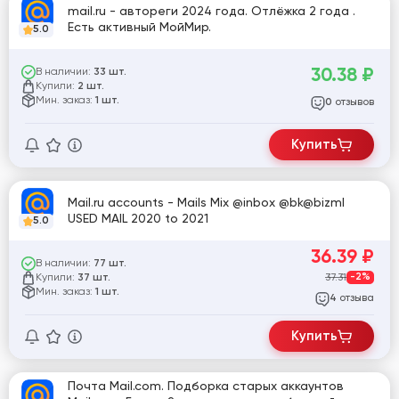
mail.ru - автореги 2024 года. Отлёжка 2 года .
Есть активный МойМир.
5.0
30.38
₽
В наличии:
33 шт.
Купили:
2 шт.
Мин. заказ:
1 шт.
отзывов
0
Купить
Mail.ru accounts - Mails Mix @inbox @bk@bizml
USED MAIL 2020 to 2021
5.0
36.39
₽
В наличии:
77 шт.
Купили:
37.31
-2%
37 шт.
Мин. заказ:
1 шт.
отзыва
4
Купить
Почта Mail.com. Подборка старых аккаунтов