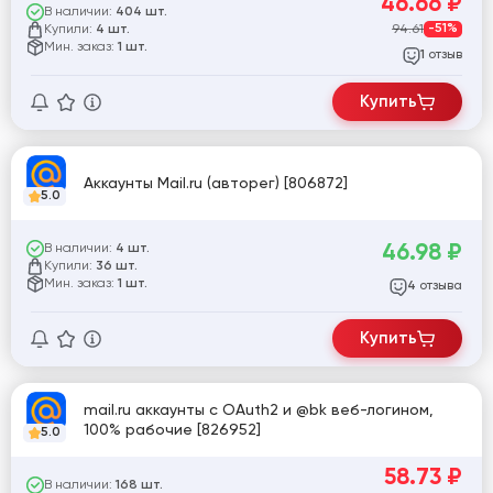
46.66
₽
В наличии:
404 шт.
Купили:
94.61
-51%
4 шт.
Мин. заказ:
1 шт.
отзыв
1
Купить
Аккаунты Mail.ru (авторег) [806872]
5.0
46.98
₽
В наличии:
4 шт.
Купили:
36 шт.
Мин. заказ:
1 шт.
отзыва
4
Купить
mail.ru аккаунты с OAuth2 и @bk веб-логином,
100% рабочие [826952]
5.0
58.73
₽
В наличии:
168 шт.