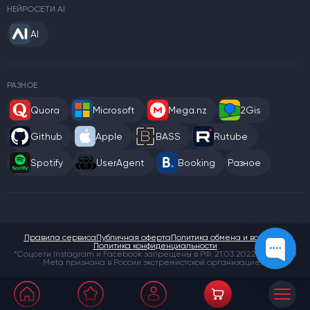
НЕЙРОСЕТИ AI
AI
РАЗНОЕ
Quora
Microsoft
Mega.nz
2Gis
Github
Apple
BASS
Rutube
Spotify
UserAgent
Booking
Разное
Правила сервиса
Публичная оферта
Политика обмена и возврата
Политика конфиденциальности
*Соцсети Instagram и Facebook запрещены в РФ. 21.03.2022 компания
Meta признана в России экстремистской организацией.