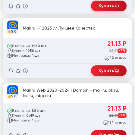
Купить
Mail.ru // 2023 // Лучшее Качество
5.0
21.13
₽
В наличии:
1960 шт.
Купили:
22.61
-7%
1058 шт.
Мин. заказ:
1 шт.
отзыва
42
Купить
Mail.ru Web 2020-2024 l Domain - mail.ru, bk.ru,
list.ru, inbox.ru
5.0
21.13
₽
В наличии:
886 шт.
Купили:
22.61
-7%
6619 шт.
Мин. заказ:
1 шт.
отзыва
124