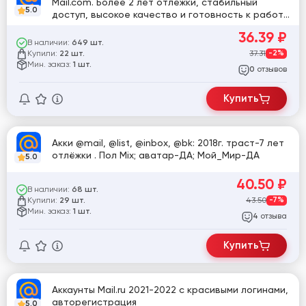
Mail.com. Более 2 лет отлежки, стабильный
5.0
доступ, высокое качество и готовность к работе
сразу после покупки. Могут быть использованы
36.39
₽
для регистрации и работы с некоторыми
В наличии:
649 шт.
сервисами.
Купили:
37.31
-2%
22 шт.
Мин. заказ:
1 шт.
отзывов
0
Купить
Акки @mail, @list, @inbox, @bk: 2018г. траст-7 лет
отлёжки . Пол Mix; аватар-ДА; Мой_Мир-ДА
5.0
40.50
₽
В наличии:
68 шт.
Купили:
43.50
-7%
29 шт.
Мин. заказ:
1 шт.
отзыва
4
Купить
Аккаунты Mail.ru 2021-2022 с красивыми логинами,
авторегистрация
5.0