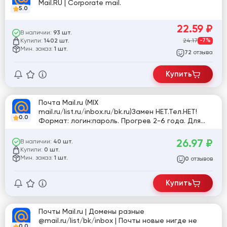
Mail.RU | Corporate mail.
5.0
22.59
₽
В наличии:
93 шт.
Купили:
24.17
-7%
1402 шт.
Мин. заказ:
1 шт.
отзыва
72
Купить
Почта Mail.ru (MIX
mail.ru/list.ru/inbox.ru/bk.ru)Замен НЕТ.Тел.НЕТ!
0.0
Формат: логин:пароль. Прогрев 2-6 года. Для
любых целей.
26.97
₽
В наличии:
40 шт.
Купили:
0 шт.
Мин. заказ:
1 шт.
отзывов
0
Купить
Почты Mail.ru | Домены разные
@mail.ru/list/bk/inbox | Почты новые нигде не
0.0