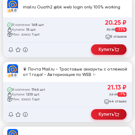
mail.ru Ouath2 @bk web login only 100% working
5.0
20.25
₽
В наличии:
168 шт.
Купили:
30.38
-33%
15 шт.
Мин. заказ:
1 шт.
отзывов
5
Купить
♛ Почта Mail.ru - Трастовые аккаунты с отлёжкой
от 1 года! - Авторизация по WEB ✨
5.0
21.13
₽
В наличии:
1146 шт.
Купили:
22.61
-7%
1210 шт.
Мин. заказ:
1 шт.
отзыва
44
Купить