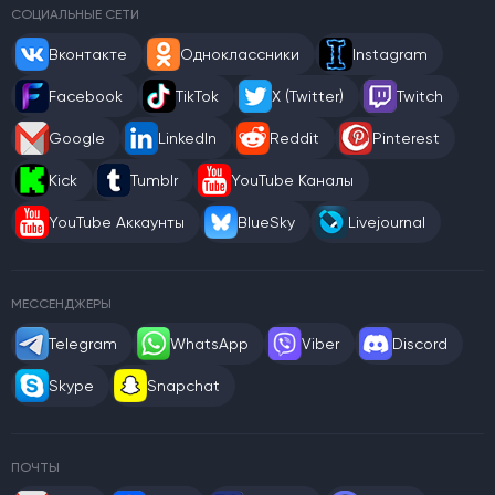
СОЦИАЛЬНЫЕ СЕТИ
Вконтакте
Одноклассники
Instagram
Facebook
TikTok
X (Twitter)
Twitch
Google
LinkedIn
Reddit
Pinterest
Kick
Tumblr
YouTube Каналы
YouTube Аккаунты
BlueSky
Livejournal
МЕССЕНДЖЕРЫ
Telegram
WhatsApp
Viber
Discord
Skype
Snapchat
ПОЧТЫ