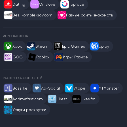
Dating
Onlylove
Topface
Bez-kompleksov.com
Разные сайты знакомств
ИГРОВАЯ ЗОНА
Xbox
Steam
Epic Games
Uplay
GOG
Roblox
Игры: Разное
РАСКРУТКА СОЦ. СЕТЕЙ
Bosslike
Ad-Social
Vtope
YTMonster
Addmefast.com
Likest
Likes.fm
Услуги раскрутки