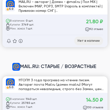
MAIL.RU - авторег | Домен - @mail.ru | Пол MIX |
Включен IMAP, POP3, SMTP (пароль в комплекте) |
5.0
Привязан номер СНГ |
почта@mail.ru:imap_пароль:пароль:телефон
21.80
₽
В наличии:
0 шт.
Купили:
3749 шт.
Мин. заказ:
1 шт.
отзыва
92
Нет в наличии
MAIL.RU
:
СТАРЫЕ / ВОЗРАСТНЫЕ
!!!ТОП!!! 3 года прогрева на чтение писем.
Авторег почта Mail.ru (домен mail.ru) (Могут
5.0
попадаться невалидные, строго без Замен, цена
итак низкая) / для рассылок и любых целей. /
Формат: логин:пароль
14.50
₽
В наличии:
1140 шт.
Купили:
25785 шт.
Мин. заказ:
1 шт.
отзывов
130