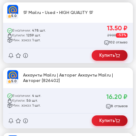
💯 Mail.ru • Used • HIGH QUALITY 💯
5.0
13.50
₽
В наличии:
478 шт.
Купили:
29.00
-53%
1259 шт.
Мин. заказ:
1 шт.
отзыва
102
Купить
Аккаунты Mail.ru | Авторег Аккаунты Mail.ru |
Авторег [826402]
5.0
16.20
₽
В наличии:
4 шт.
Купили:
56 шт.
Мин. заказ:
1 шт.
отзывов
8
Купить