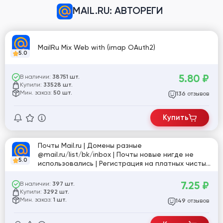
MAIL.RU
:
АВТОРЕГИ
MailRu Mix Web with (imap OAuth2)
5.0
5.80
₽
В наличии:
38751 шт.
Купили:
33528 шт.
Мин. заказ:
50 шт.
отзывов
136
Купить
Почты Mail.ru | Домены разные
@mail.ru/list/bk/inbox | Почты новые нигде не
5.0
использовались | Регистрация на платных чистых
прокси | Пол (mix) | НЕ Активированы
POP3/SMTP/IMAP. #24099
7.25
₽
В наличии:
397 шт.
Купили:
3292 шт.
Мин. заказ:
1 шт.
отзывов
149