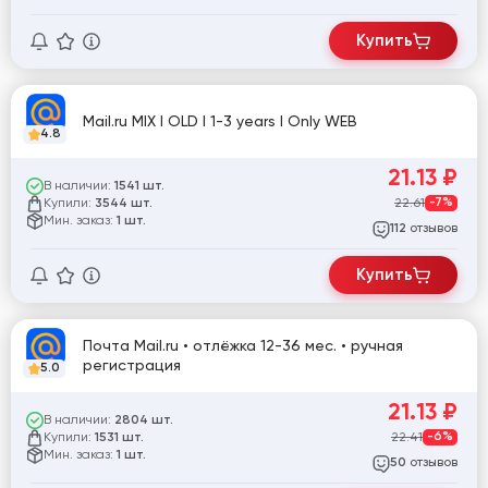
Купить
Mail.ru MIX I OLD I 1-3 years I Only WEB
4.8
21.13
₽
В наличии:
1541 шт.
Купили:
22.61
-7%
3544 шт.
Мин. заказ:
1 шт.
отзывов
112
Купить
Почта Mail.ru • отлёжка 12-36 мес. • ручная
регистрация
5.0
21.13
₽
В наличии:
2804 шт.
Купили:
22.41
-6%
1531 шт.
Мин. заказ:
1 шт.
отзывов
50