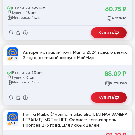
60.75
₽
В наличии:
469 шт.
Купили:
18 шт.
Мин. заказ:
1 шт.
отзыва
4
Купить
Авторегистрации почт Mail.ru 2024 года, отлежка
2 года, активный аккаунт МойМир
0.0
88.09
₽
В наличии:
33 шт.
Купили:
0 шт.
Мин. заказ:
1 шт.
отзывов
0
Купить
Почта Mail.ru (Именно: mail.ru)БЕСПЛАТНАЯ ЗАМЕНА
НЕВАЛИДНЫХ.Тел.НЕТ! Формат: логин:пароль.
5.0
Прогрев 2-3 года. Для любых целей.
Перепроверено.