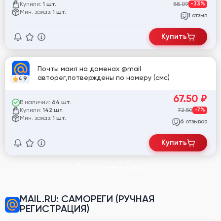
Купили:
88.09
-33%
1 шт.
Мин. заказ:
1 шт.
отзыв
1
Купить
Почты маил на доменах @mail
авторег,потверждены по номеру (смс)
4.9
67.50
₽
В наличии:
64 шт.
Купили:
72.50
-7%
142 шт.
Мин. заказ:
1 шт.
отзывов
6
Купить
Показать весь товар
MAIL.RU
:
САМОРЕГИ (РУЧНАЯ
РЕГИСТРАЦИЯ)