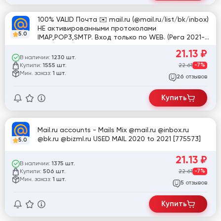
100% VALID Почта ✉️ mail.ru (@mail.ru/list/bk/inbox)
НЕ активированными протоколами
5.0
IMAP,POP3,SMTP. Вход только по WEB. (Рега 2021-
2022 год)
21.13
₽
В наличии:
1230 шт.
Купили:
22.61
-7%
1555 шт.
Мин. заказ:
1 шт.
отзывов
26
Купить
Mail.ru accounts - Mails Mix @mail.ru @inbox.ru
@bk.ru @bizml.ru USED MAIL 2020 to 2021 [775573]
5.0
21.13
₽
В наличии:
1375 шт.
Купили:
22.61
-7%
506 шт.
Мин. заказ:
1 шт.
отзывов
5
Купить