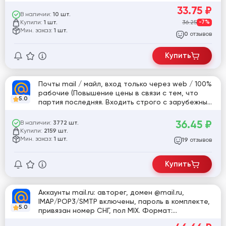
33.75
₽
В наличии:
10 шт.
Купили:
36.25
-7%
1 шт.
Мин. заказ:
1 шт.
отзывов
0
Купить
Почты mail / майл, вход только через web / 100%
рабочие (Повышение цены в связи с тем, что
5.0
партия последняя. Входить строго с зарубежных
ip адресов: США, Великобритания, Латвия)
36.45
₽
В наличии:
3772 шт.
Купили:
2159 шт.
Мин. заказ:
1 шт.
отзывов
19
Купить
Аккаунты mail.ru: авторег, домен @mail.ru,
IMAP/POP3/SMTP включены, пароль в комплекте,
5.0
привязан номер СНГ, пол MIX. Формат:
mail@.ru:imap_пароль:пароль:телефон