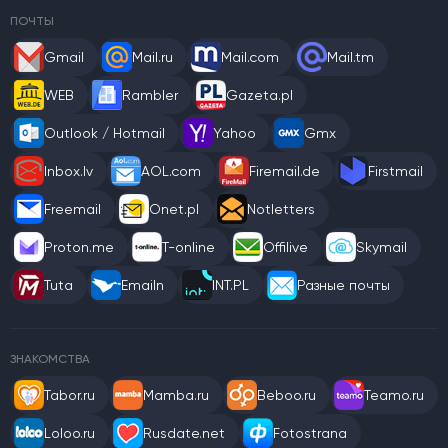
ПОЧТЫ
Gmail
Mail.ru
Mail.com
Mail.tm
WEB
Rambler
Gazeta.pl
Outlook / Hotmail
Yahoo
Gmx
Inbox.lv
AOL.com
Firemail.de
Firstmail
Freemail
Onet.pl
Notletters
Proton.me
T-online
Offilive
Skymail
Tuta
Emailn
INT.PL
Разные почты
ЗНАКОМСТВА
Tabor.ru
Mamba.ru
Beboo.ru
Teamo.ru
Loloo.ru
Rusdate.net
Fotostrana