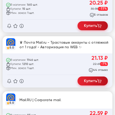
20.25
₽
В наличии:
160 шт.
Купили:
30.38
-33%
15 шт.
Мин. заказ:
1 шт.
отзывов
5
Купить
♛ Почта Mail.ru - Трастовые аккаунты с отлёжкой
от 1 года! - Авторизация по WEB ✨
5.0
21.13
₽
В наличии:
1146 шт.
Купили:
22.61
-7%
1210 шт.
Мин. заказ:
1 шт.
отзыва
44
Купить
Mail.RU | Corporate mail.
5.0
22.59
₽