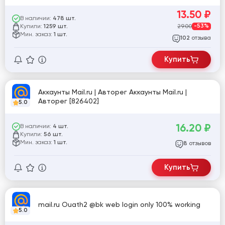
13.50
₽
В наличии:
478 шт.
Купили:
29.00
-53%
1259 шт.
Мин. заказ:
1 шт.
отзыва
102
Купить
Аккаунты Mail.ru | Авторег Аккаунты Mail.ru |
Авторег [826402]
5.0
16.20
₽
В наличии:
4 шт.
Купили:
56 шт.
Мин. заказ:
1 шт.
отзывов
8
Купить
mail.ru Ouath2 @bk web login only 100% working
5.0