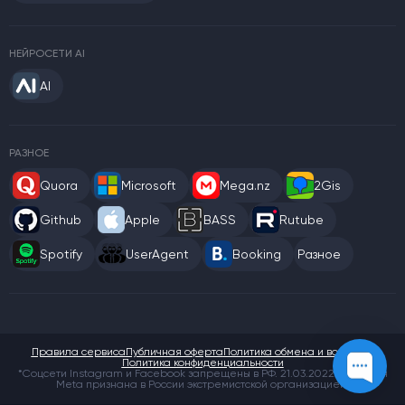
НЕЙРОСЕТИ AI
AI
РАЗНОЕ
Quora
Microsoft
Mega.nz
2Gis
Github
Apple
BASS
Rutube
Spotify
UserAgent
Booking
Разное
Правила сервиса
Публичная оферта
Политика обмена и возврата
Политика конфиденциальности
*Соцсети Instagram и Facebook запрещены в РФ. 21.03.2022 компания
Meta признана в России экстремистской организацией.