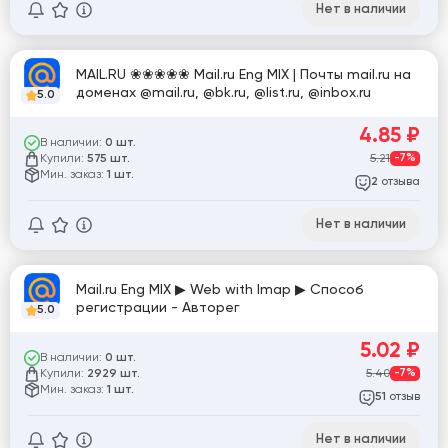
Нет в наличии
MAIL.RU ❀❀❀❀❀ Mail.ru Eng MIX | Почты mail.ru на
доменах @mail.ru, @bk.ru, @list.ru, @inbox.ru
5.0
4.85
₽
В наличии:
0 шт.
Купили:
5.21
-7%
575 шт.
Мин. заказ:
1 шт.
отзыва
2
Нет в наличии
Mail.ru Eng MIX ▶ Web with Imap ▶ Способ
регистрации - Авторег
5.0
5.02
₽
В наличии:
0 шт.
Купили:
5.40
-7%
2929 шт.
Мин. заказ:
1 шт.
отзыв
51
Нет в наличии