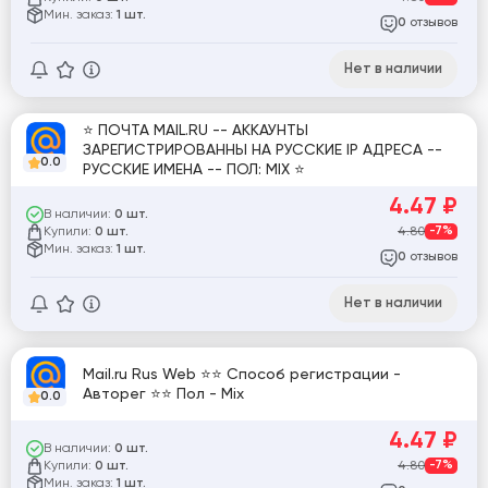
Мин. заказ:
1 шт.
отзывов
0
Нет в наличии
⭐ ПОЧТА MAIL.RU -- АККАУНТЫ
ЗАРЕГИСТРИРОВАННЫ НА РУССКИЕ IP АДРЕСА --
0.0
РУССКИЕ ИМЕНА -- ПОЛ: MIX ⭐
4.47
₽
В наличии:
0 шт.
Купили:
4.80
-7%
0 шт.
Мин. заказ:
1 шт.
отзывов
0
Нет в наличии
Mail.ru Rus Web ⭐⭐ Способ регистрации -
Авторег ⭐⭐ Пол - Mix
0.0
4.47
₽
В наличии:
0 шт.
Купили:
4.80
-7%
0 шт.
Мин. заказ:
1 шт.