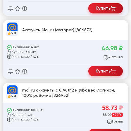
Купить
Аккаунты Mail.ru (авторег) [806872]
5.0
46.98
₽
В наличии:
4 шт.
Купили:
36 шт.
Мин. заказ:
1 шт.
отзыва
4
Купить
mail.ru аккаунты с OAuth2 и @bk веб-логином,
100% рабочие [826952]
5.0
58.73
₽
В наличии:
160 шт.
Купили:
88.09
-33%
1 шт.
Мин. заказ:
1 шт.
отзыв
1