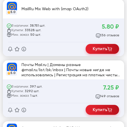
MailRu Mix Web with (imap OAuth2)
5.0
5.80
₽
В наличии:
38751 шт.
Купили:
33528 шт.
Мин. заказ:
50 шт.
отзывов
136
Купить
Почты Mail.ru | Домены разные
@mail.ru/list/bk/inbox | Почты новые нигде не
5.0
использовались | Регистрация на платных чистых
прокси | Пол (mix) | НЕ Активированы
POP3/SMTP/IMAP. #24099
7.25
₽
В наличии:
397 шт.
Купили:
3292 шт.
Мин. заказ:
1 шт.
отзывов
149
Купить