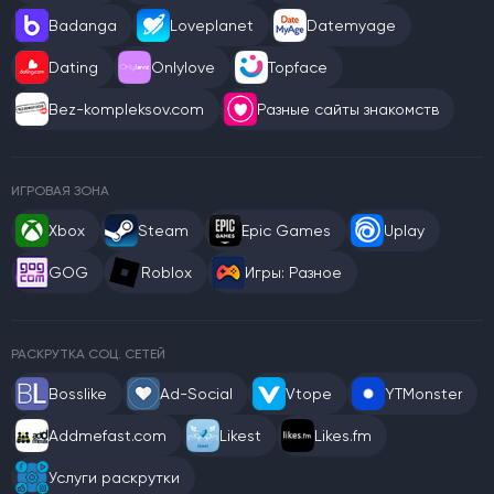
Badanga
Loveplanet
Datemyage
Dating
Onlylove
Topface
Bez-kompleksov.com
Разные сайты знакомств
ИГРОВАЯ ЗОНА
Xbox
Steam
Epic Games
Uplay
GOG
Roblox
Игры: Разное
РАСКРУТКА СОЦ. СЕТЕЙ
Bosslike
Ad-Social
Vtope
YTMonster
Addmefast.com
Likest
Likes.fm
Услуги раскрутки