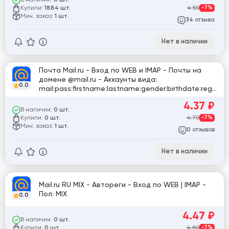
0 шт.
Купили:
4.50
-7%
1884 шт.
Мин. заказ:
1 шт.
отзыва
34
Нет в наличии
Почта Mail.ru - Вход по WEB и IMAP - Почты на
домене @mail.ru - Аккаунты вида:
0.0
mail:pass:firstname:lastname:gender:birthdate:reg_
date✔️
4.37
₽
В наличии:
0 шт.
Купили:
4.70
-7%
0 шт.
Мин. заказ:
1 шт.
отзывов
0
Нет в наличии
Mail.ru RU MIX - Автореги - Вход по WEB | IMAP -
Пол: MIX
0.0
4.47
₽
В наличии:
0 шт.
Купили:
4.80
-7%
0 шт.