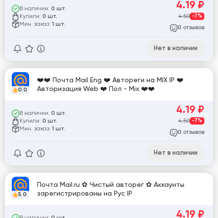
4.19
₽
В наличии:
0 шт.
Купили:
4.50
-7%
0 шт.
Мин. заказ:
1 шт.
отзывов
0
Нет в наличии
❤️❤️ Почта Mail Eng ❤️ Автореги на MIX IP ❤️
Авторизация Web ❤️ Пол - Mix ❤️❤️
0.0
4.19
₽
В наличии:
0 шт.
Купили:
4.50
-7%
0 шт.
Мин. заказ:
1 шт.
отзывов
0
Нет в наличии
Почта Mail.ru ✿ Чистый авторег ✿ Аккаунты
зарегистрированы на Рус IP
5.0
4.19
₽
В наличии: