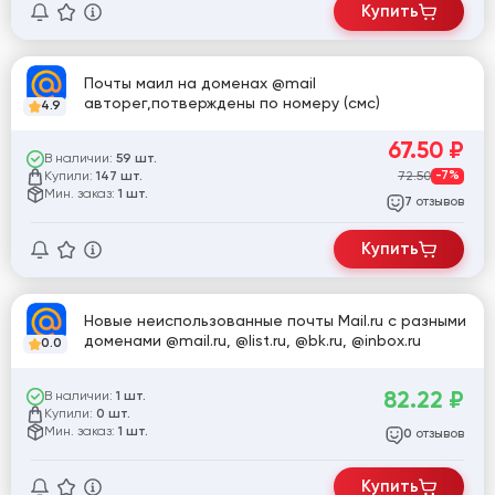
Купить
Почты маил на доменах @mail
авторег,потверждены по номеру (смс)
4.9
67.50
₽
В наличии:
59 шт.
Купили:
72.50
-7%
147 шт.
Мин. заказ:
1 шт.
отзывов
7
Купить
Новые неиспользованные почты Mail.ru с разными
доменами @mail.ru, @list.ru, @bk.ru, @inbox.ru
0.0
82.22
₽
В наличии:
1 шт.
Купили:
0 шт.
Мин. заказ:
1 шт.
отзывов
0
Купить