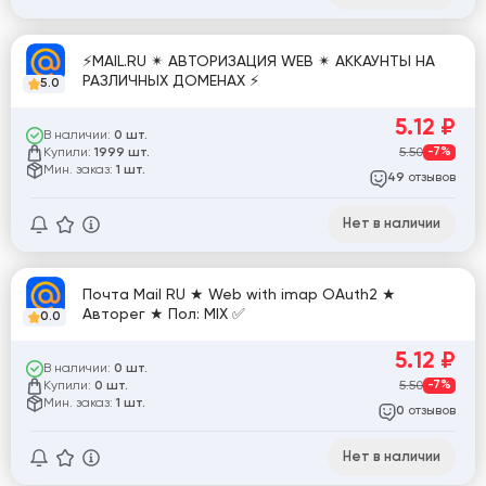
⚡MAIL.RU ✴︎ АВТОРИЗАЦИЯ WEB ✴︎ АККАУНТЫ НА
РАЗЛИЧНЫХ ДОМЕНАХ ⚡
5.0
5.12
₽
В наличии:
0 шт.
Купили:
5.50
-7%
1999 шт.
Мин. заказ:
1 шт.
отзывов
49
Нет в наличии
Почта Mail RU ★ Web with imap OAuth2 ★
Авторег ★ Пол: MIX ✅
0.0
5.12
₽
В наличии:
0 шт.
Купили:
5.50
-7%
0 шт.
Мин. заказ:
1 шт.
отзывов
0
Нет в наличии