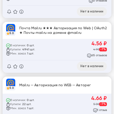
отзывов
0
Нет в наличии
Почта Mail.ru ★★★ Авторизация по Web | OAuth2
★ Почты mail.ru на домене @mail.ru
5.0
4.56
₽
В наличии:
0 шт.
Купили:
4.90
-7%
4941 шт.
Мин. заказ:
1 шт.
отзывов
65
Нет в наличии
Mail.ru ─ Авторизация по WEB ─ Авторег
5.0
4.66
₽
В наличии:
0 шт.
Купили:
5.00
-7%
22 шт.
Мин. заказ:
1 шт.
отзыв
1