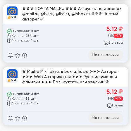
♛♛♛ ПОЧТА MAIL.RU ♛♛♛ Аккаунты на доменах
@mail.ru, @bk.ru, @list.ru, @inbox.ru ♛♛♛ Чистый
5.0
авторег ✅
5.12
₽
В наличии:
0 шт.
Купили:
5.50
-7%
254 шт.
Мин. заказ:
1 шт.
отзыва
3
Нет в наличии
♛ Mail.ru Mix | bk.ru, inbox.ru, list.ru ➤➤➤ Авторег
➤➤➤ Web Авторизация ➤➤➤ Русские имена и
5.0
фамилии ➤➤➤ Пол: мужской или женский ♛
5.12
₽
В наличии:
0 шт.
Купили:
5.50
-7%
58 шт.
Мин. заказ:
1 шт.
отзыв
1
Нет в наличии