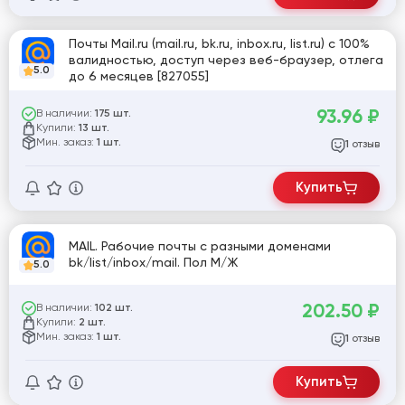
Почты Mail.ru (mail.ru, bk.ru, inbox.ru, list.ru) с 100%
валидностью, доступ через веб-браузер, отлега
5.0
до 6 месяцев [827055]
93.96
₽
В наличии:
175 шт.
Купили:
13 шт.
Мин. заказ:
1 шт.
отзыв
1
Купить
MAIL. Рабочие почты с разными доменами
bk/list/inbox/mail. Пол М/Ж
5.0
202.50
₽
В наличии:
102 шт.
Купили:
2 шт.
Мин. заказ:
1 шт.
отзыв
1
Купить