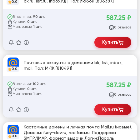
bk.ru, list.ru, inbox.ru) | Пол: любой [806387]
0.0
587.25
₽
В наличии:
90 шт.
Купили:
0 шт.
Мин. заказ:
1 шт.
отзывов
0
Купить
Почтовые аккаунты с доменами bk, list, inbox,
mail. Пол: М/Ж [810491]
0.0
587.25
₽
В наличии:
102 шт.
Купили:
0 шт.
Мин. заказ:
1 шт.
отзывов
0
Купить
Кастомные домены и личная почта Mail.ru (новые).
Домены: furry-dev.ru, realfara.ru. Поддержка
0.0
SMTP/IMAP, формат выдачи Логин:Пароль