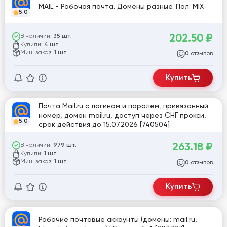
MAIL - Рабочая почта. Домены разные. Пол: MIX
5.0
202.50
₽
В наличии:
35 шт.
Купили:
4 шт.
Мин. заказ:
1 шт.
отзывов
0
Купить
Почта Mail.ru с логином и паролем, привязанный
номер, домен mail.ru, доступ через СНГ прокси,
5.0
срок действия до 15.07.2026 [740504]
263.18
₽
В наличии:
979 шт.
Купили:
1 шт.
Мин. заказ:
1 шт.
отзывов
0
Купить
Рабочие почтовые аккаунты (домены: mail.ru,