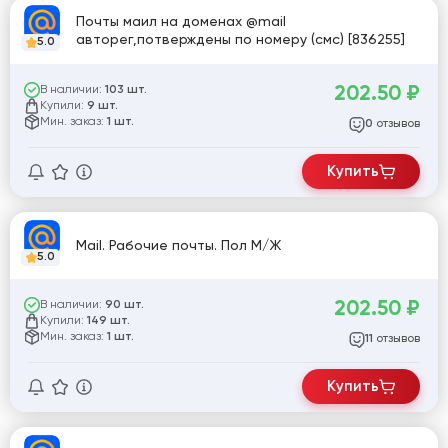
Почты маил на доменах @mail
авторег,потверждены по номеру (смс) [836255]
5.0
202.50
₽
В наличии:
103 шт.
Купили:
9 шт.
Мин. заказ:
1 шт.
отзывов
0
Купить
Mail. Рабочие почты. Пол М/Ж
5.0
202.50
₽
В наличии:
90 шт.
Купили:
149 шт.
Мин. заказ:
1 шт.
отзывов
11
Купить