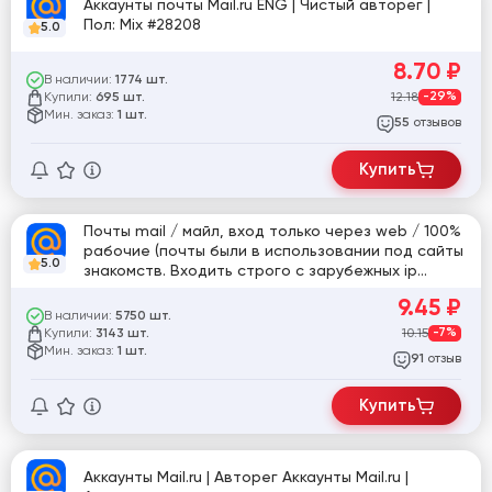
Аккаунты почты Mail.ru ENG | Чистый авторег |
Пол: Mix #28208
5.0
8.70
₽
В наличии:
1774 шт.
Купили:
12.18
-29%
695 шт.
Мин. заказ:
1 шт.
отзывов
55
Купить
Почты mail / майл, вход только через web / 100%
рабочие (почты были в использовании под сайты
5.0
знакомств. Входить строго с зарубежных ip
адресов: США, Великобритания, Латвия)
9.45
₽
В наличии:
5750 шт.
Купили:
10.15
-7%
3143 шт.
Мин. заказ:
1 шт.
отзыв
91
Купить
Аккаунты Mail.ru | Авторег Аккаунты Mail.ru |