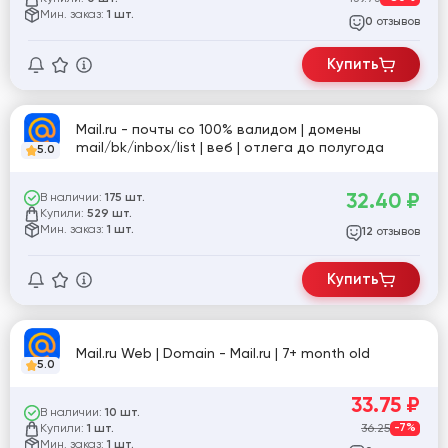
Мин. заказ:
1 шт.
отзывов
0
Купить
Mail.ru - почты со 100% валидом | домены
mail/bk/inbox/list | веб | отлега до полугода
5.0
32.40
₽
В наличии:
175 шт.
Купили:
529 шт.
Мин. заказ:
1 шт.
отзывов
12
Купить
Mail.ru Web | Domain - Mail.ru | 7+ month old
5.0
33.75
₽
В наличии:
10 шт.
Купили:
36.25
-7%
1 шт.
Мин. заказ:
1 шт.