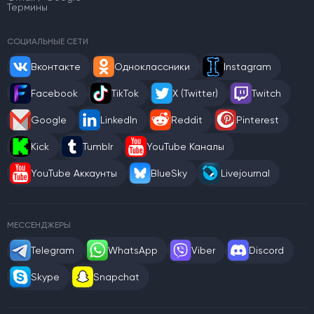
Термины
СОЦИАЛЬНЫЕ СЕТИ
Вконтакте
Одноклассники
Instagram
Facebook
TikTok
X (Twitter)
Twitch
Google
LinkedIn
Reddit
Pinterest
Kick
Tumblr
YouTube Каналы
YouTube Аккаунты
BlueSky
Livejournal
МЕССЕНДЖЕРЫ
Telegram
WhatsApp
Viber
Discord
Skype
Snapchat