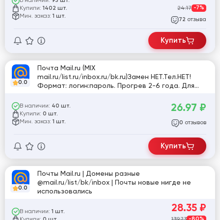
В наличии:
93 шт.
Купили:
24.17
-7%
1402 шт.
Мин. заказ:
1 шт.
отзыва
72
Купить
Почта Mail.ru (MIX
mail.ru/list.ru/inbox.ru/bk.ru)Замен НЕТ.Тел.НЕТ!
0.0
Формат: логин:пароль. Прогрев 2-6 года. Для
любых целей.
26.97
₽
В наличии:
40 шт.
Купили:
0 шт.
Мин. заказ:
1 шт.
отзывов
0
Купить
Почты Mail.ru | Домены разные
@mail.ru/list/bk/inbox | Почты новые нигде не
0.0
использовались
28.35
₽
В наличии:
1 шт.
Купили:
139.73
-80%
0 шт.