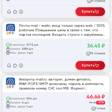
отзывов
0
Купить
Почты mail / майл, вход только через web / 100%
рабочие (Повышение цены в связи с тем, что
5.0
партия последняя. Входить строго с зарубежных
ip адресов: США, Великобритания, Латвия)
36.45
₽
В наличии:
3772 шт.
Купили:
2159 шт.
Мин. заказ:
1 шт.
отзывов
19
Купить
Аккаунты mail.ru: авторег, домен @mail.ru,
IMAP/POP3/SMTP включены, пароль в комплекте,
5.0
привязан номер СНГ, пол MIX. Формат:
mail@.ru:imap_пароль:пароль:телефон
46.66
₽
В наличии:
394 шт.
Купили:
94.61
-51%
4 шт.
Мин. заказ:
1 шт.
отзыв
1