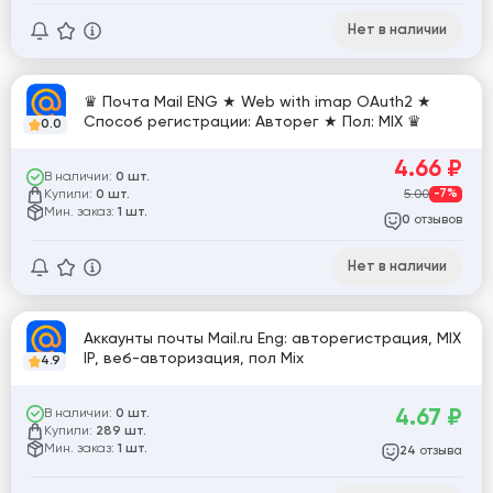
Нет в наличии
♛ Почта Mail ENG ★ Web with imap OAuth2 ★
Способ регистрации: Авторег ★ Пол: MIX ♛
0.0
4.66
₽
В наличии:
0 шт.
Купили:
5.00
-7%
0 шт.
Мин. заказ:
1 шт.
отзывов
0
Нет в наличии
Аккаунты почты Mail.ru Eng: авторегистрация, MIX
IP, веб-авторизация, пол Mix
4.9
4.67
₽
В наличии:
0 шт.
Купили:
289 шт.
Мин. заказ:
1 шт.
отзыва
24