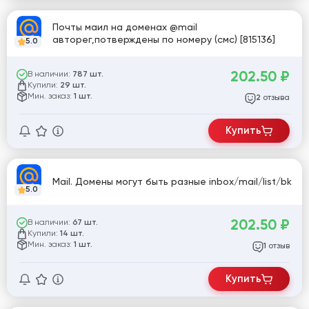
Почты маил на доменах @mail
авторег,потверждены по номеру (смс) [815136]
5.0
202.50
₽
В наличии:
787 шт.
Купили:
29 шт.
Мин. заказ:
1 шт.
отзыва
2
Купить
Mail. Домены могут быть разные inbox/mail/list/bk
5.0
202.50
₽
В наличии:
67 шт.
Купили:
14 шт.
Мин. заказ:
1 шт.
отзыв
1
Купить