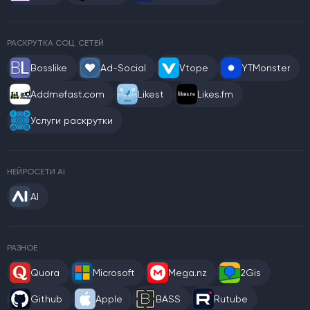
РАСКРУТКА СОЦ. СЕТЕЙ
Bosslike
Ad-Social
Vtope
YTMonster
Addmefast.com
Likest
Likes.fm
Услуги раскрутки
НЕЙРОСЕТИ AI
AI
РАЗНОЕ
Quora
Microsoft
Mega.nz
2Gis
Github
Apple
BASS
Rutube