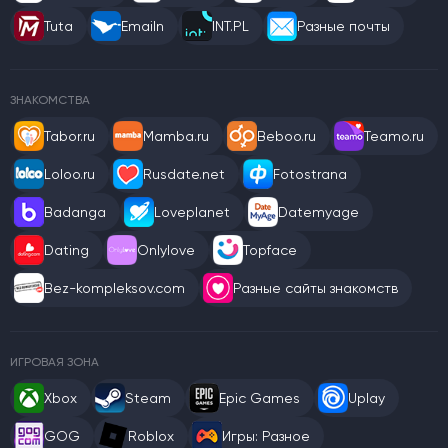
Tuta
Emailn
INT.PL
Разные почты
ЗНАКОМСТВА
Tabor.ru
Mamba.ru
Beboo.ru
Teamo.ru
Loloo.ru
Rusdate.net
Fotostrana
Badanga
Loveplanet
Datemyage
Dating
Onlylove
Topface
Bez-kompleksov.com
Разные сайты знакомств
ИГРОВАЯ ЗОНА
Xbox
Steam
Epic Games
Uplay
GOG
Roblox
Игры: Разное