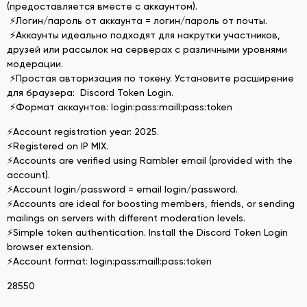
(предоставляется вместе с аккаунтом).
⚡Логин/пароль от аккаунта = логин/пароль от почты.
⚡Аккаунты идеально подходят для накрутки участников,
друзей или рассылок на серверах с различными уровнями
модерации.
⚡Простая авторизация по токену. Установите расширение
для браузера: Discord Token Login.
⚡Формат аккаунтов: login:pass:maill:pass:token
⚡Account registration year: 2025.
⚡Registered on IP MIX.
⚡Accounts are verified using Rambler email (provided with the
account).
⚡Account login/password = email login/password.
⚡Accounts are ideal for boosting members, friends, or sending
mailings on servers with different moderation levels.
⚡Simple token authentication. Install the Discord Token Login
browser extension.
⚡Account format: login:pass:maill:pass:token
28550