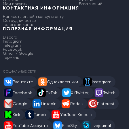
Мои покупки
База знаний
КОНТАКТНАЯ ИНФОРМАЦИЯ
Написать онлайн консультанту
Сотрудничество
Телеграм канал
ПОЛЕЗНАЯ ИНФОРМАЦИЯ
Discord
Instagram
Telegram
Facebook
Gmail / Google
Термины
СОЦИАЛЬНЫЕ СЕТИ
Вконтакте
Одноклассники
Instagram
Facebook
TikTok
X (Twitter)
Twitch
Google
LinkedIn
Reddit
Pinterest
Kick
Tumblr
YouTube Каналы
YouTube Аккаунты
BlueSky
Livejournal