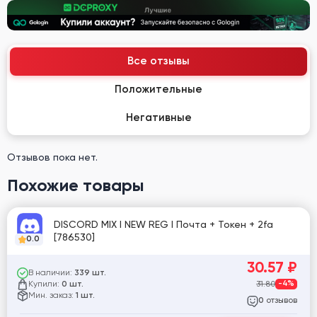
Все отзывы
Положительные
Негативные
Отзывов пока нет.
Похожие товары
DISCORD MIX I NEW REG I Почта + Токен + 2fa
[786530]
0.0
30.57
₽
В наличии:
339 шт.
Купили:
31.80
-4%
0 шт.
Мин. заказ:
1 шт.
отзывов
0