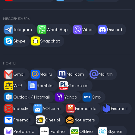
МЕССЕНДЖЕРЫ
Telegram
WhatsApp
Viber
Discord
Skype
Snapchat
ПОЧТЫ
Gmail
Mail.ru
Mail.com
Mail.tm
WEB
Rambler
Gazeta.pl
Outlook / Hotmail
Yahoo
Gmx
Inbox.lv
AOL.com
Firemail.de
Firstmail
Freemail
Onet.pl
Notletters
Proton.me
T-online
Offilive
Skymail