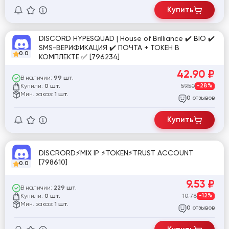
Купить
DISCORD HYPESQUAD | House of Brilliance ✔️ BIO ✔️
SMS-ВЕРИФИКАЦИЯ ✔️ ПОЧТА + ТОКЕН В
0.0
КОМПЛЕКТЕ ✅ [796234]
42.90
₽
В наличии:
99 шт.
Купили:
59.50
-28%
0 шт.
Мин. заказ:
1 шт.
отзывов
0
Купить
DISCRORD⚡MIX IP ⚡TOKEN⚡TRUST ACCOUNT
[798610]
0.0
9.53
₽
В наличии:
229 шт.
Купили:
10.78
-12%
0 шт.
Мин. заказ:
1 шт.
отзывов
0