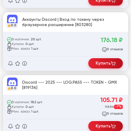
Купить
Аккаунты Discord | Вход по токену через
браузерное расширение [803280]
0.0
176.18
₽
В наличии:
20 шт.
Купили:
0 шт.
Мин. заказ:
1 шт.
отзывов
0
Купить
Discord --- 2025 --- LOG:PASS --- TOKEN - GMX
[819136]
0.0
105.71
₽
В наличии:
182 шт.
Купили:
113.54
-7%
0 шт.
Мин. заказ:
1 шт.
отзывов
0
Купить