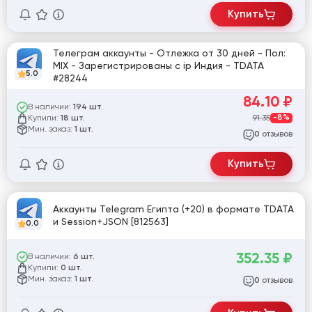
Купить
Телеграм аккаунты - Отлежка от 30 дней - Пол:
MIX - Зарегистрированы с ip Индия - TDATA
5.0
#28244
84.10
₽
В наличии:
194 шт.
Купили:
91.35
-8%
18 шт.
Мин. заказ:
1 шт.
отзывов
0
Купить
Аккаунты Telegram Египта (+20) в формате TDATA
и Session+JSON [812563]
0.0
352.35
₽
В наличии:
6 шт.
Купили:
0 шт.
Мин. заказ:
1 шт.
отзывов
0