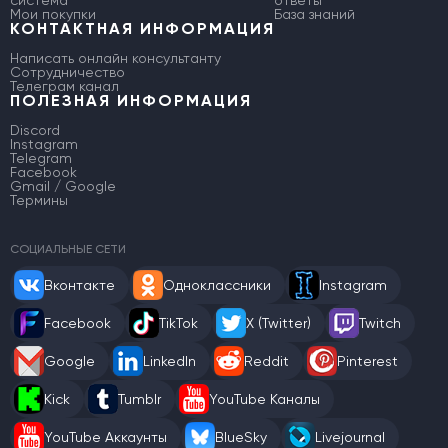
система
ответы
Мои покупки
База знаний
КОНТАКТНАЯ ИНФОРМАЦИЯ
Написать онлайн консультанту
Сотрудничество
Телеграм канал
ПОЛЕЗНАЯ ИНФОРМАЦИЯ
Discord
Instagram
Telegram
Facebook
Gmail / Google
Термины
СОЦИАЛЬНЫЕ СЕТИ
Вконтакте
Одноклассники
Instagram
Facebook
TikTok
X (Twitter)
Twitch
Google
LinkedIn
Reddit
Pinterest
Kick
Tumblr
YouTube Каналы
YouTube Аккаунты
BlueSky
Livejournal