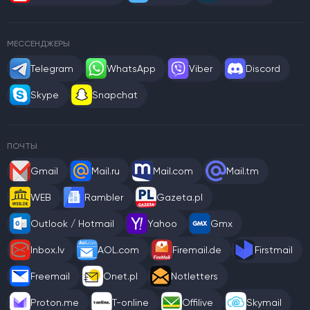
МЕССЕНДЖЕРЫ
Telegram
WhatsApp
Viber
Discord
Skype
Snapchat
ПОЧТЫ
Gmail
Mail.ru
Mail.com
Mail.tm
WEB
Rambler
Gazeta.pl
Outlook / Hotmail
Yahoo
Gmx
Inbox.lv
AOL.com
Firemail.de
Firstmail
Freemail
Onet.pl
Notletters
Proton.me
T-online
Offilive
Skymail