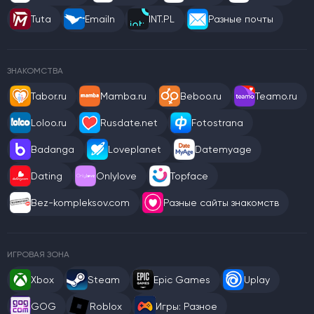
Tuta
Emailn
INT.PL
Разные почты
ЗНАКОМСТВА
Tabor.ru
Mamba.ru
Beboo.ru
Teamo.ru
Loloo.ru
Rusdate.net
Fotostrana
Badanga
Loveplanet
Datemyage
Dating
Onlylove
Topface
Bez-kompleksov.com
Разные сайты знакомств
ИГРОВАЯ ЗОНА
Xbox
Steam
Epic Games
Uplay
GOG
Roblox
Игры: Разное