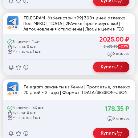
Купить
TELEGRAM -Узбекистан +99| 300+ дней отлежка |
Пол: МИКС | TDATA | 2FA-вкл (противоугонка) |
0.0
Автобновления отключены | Любые цели и ГЕО
2025.00
₽
В наличии:
1 шт.
Купили:
2 632.50
-23%
0 шт.
Мин. заказ:
1 шт.
отзывов
0
Купить
Telegram аккаунты из Кении | Прогретые, отлежка
20 дней - 2 года | Формат TDATA/SESSION+JSON
0.0
178.35
₽
В наличии:
63 шт.
Купили:
0 шт.
Мин. заказ:
1 шт.
отзывов
0
Купить