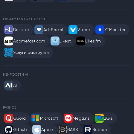
РАСКРУТКА СОЦ. СЕТЕЙ
Bosslike
Ad-Social
Vtope
YTMonster
Addmefast.com
Likest
Likes.fm
Услуги раскрутки
НЕЙРОСЕТИ AI
AI
РАЗНОЕ
Quora
Microsoft
Mega.nz
2Gis
Github
Apple
BASS
Rutube