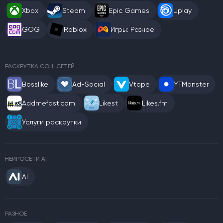
Xbox
Steam
Epic Games
Uplay
GOG
Roblox
Игры: Разное
РАСКРУТКА СОЦ. СЕТЕЙ
Bosslike
Ad-Social
Vtope
YTMonster
Addmefast.com
Likest
Likes.fm
Услуги раскрутки
НЕЙРОСЕТИ AI
AI
РАЗНОЕ