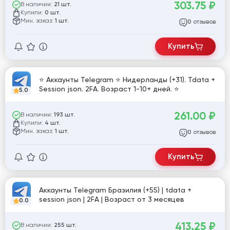
303.75
₽
В наличии:
21 шт.
Купили:
0 шт.
Мин. заказ:
1 шт.
отзывов
0
Купить
⭐ Аккаунты Telegram ⭐ Нидерланды (+31). Tdata +
Session json. 2FA. Возраст 1-10+ дней. ⭐
5.0
261.00
₽
В наличии:
193 шт.
Купили:
4 шт.
Мин. заказ:
1 шт.
отзывов
0
Купить
Аккаунты Telegram Бразилия (+55) | tdata +
session json | 2FA | Возраст от 3 месяцев
0.0
413.25
₽
В наличии:
255 шт.