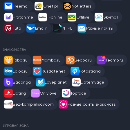
Freemail
Onet.pl
Notletters
Proton.me
T-online
Offilive
Skymail
Tuta
Emailn
INT.PL
Разные почты
ЗНАКОМСТВА
Tabor.ru
Mamba.ru
Beboo.ru
Teamo.ru
Loloo.ru
Rusdate.net
Fotostrana
Badanga
Loveplanet
Datemyage
Dating
Onlylove
Topface
Bez-kompleksov.com
Разные сайты знакомств
ИГРОВАЯ ЗОНА