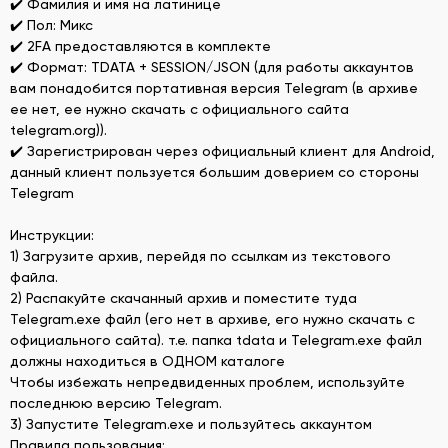
✔️ Фамилия и имя на латинице
✔️ Пол: Микс
✔️ 2FA предоставляются в комплекте
✔️ Формат: TDATA + SESSION/JSON (для работы аккаунтов
вам понадобится портативная версия Telegram (в архиве
ее нет, ее нужно скачать с официального сайта
telegram.org)).
✔️ Зарегистрирован через официальный клиент для Android,
данный клиент пользуется большим доверием со стороны
Telegram
Инструкции:
1) Загрузите архив, перейдя по ссылкам из текстового
файла.
2) Распакуйте скачанный архив и поместите туда
Telegram.exe файл (его нет в архиве, его нужно скачать с
официального сайта). т.е. папка tdata и Telegram.exe файл
должны находиться в ОДНОМ каталоге
Чтобы избежать непредвиденных проблем, используйте
последнюю версию Telegram.
3) Запустите Telegram.exe и пользуйтесь аккаунтом
Правила пользования: