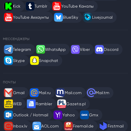
Kick
Tumblr
YouTube Каналы
YouTube Аккаунты
BlueSky
Livejournal
МЕССЕНДЖЕРЫ
Telegram
WhatsApp
Viber
Discord
Skype
Snapchat
ПОЧТЫ
Gmail
Mail.ru
Mail.com
Mail.tm
WEB
Rambler
Gazeta.pl
Outlook / Hotmail
Yahoo
Gmx
Inbox.lv
AOL.com
Firemail.de
Firstmail