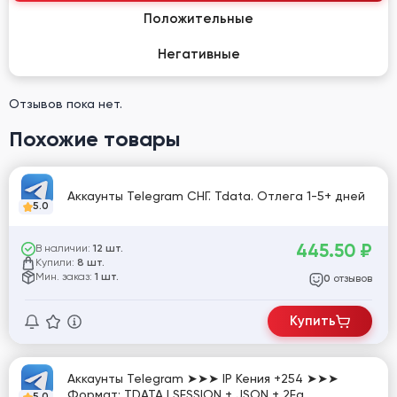
Положительные
Негативные
Отзывов пока нет.
Похожие товары
Аккаунты Telegram СНГ. Tdata. Отлега 1-5+ дней
5.0
445.50
₽
В наличии:
12 шт.
Купили:
8 шт.
Мин. заказ:
1 шт.
отзывов
0
Купить
Аккаунты Telegram ➤➤➤ IP Кения +254 ➤➤➤
Формат: TDATA I SESSION + JSON + 2Fa
5.0