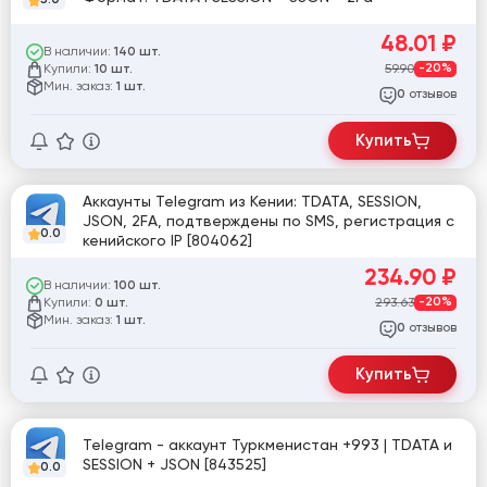
48.01
₽
В наличии:
140 шт.
Купили:
59.90
-20%
10 шт.
Мин. заказ:
1 шт.
отзывов
0
Купить
Аккаунты Telegram из Кении: TDATA, SESSION,
JSON, 2FA, подтверждены по SMS, регистрация с
0.0
кенийского IP [804062]
234.90
₽
В наличии:
100 шт.
Купили:
293.63
-20%
0 шт.
Мин. заказ:
1 шт.
отзывов
0
Купить
Telegram - аккаунт Туркменистан +993 | TDATA и
SESSION + JSON [843525]
0.0