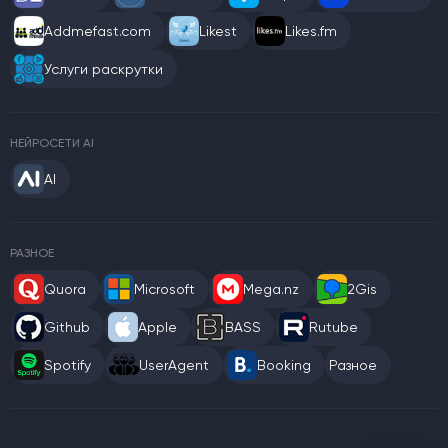
Addmefast.com
Likest
Likes.fm
Услуги раскрутки
НЕЙРОСЕТИ AI
AI
РАЗНОЕ
Quora
Microsoft
Mega.nz
2Gis
Github
Apple
BASS
Rutube
Spotify
UserAgent
Booking
Разное