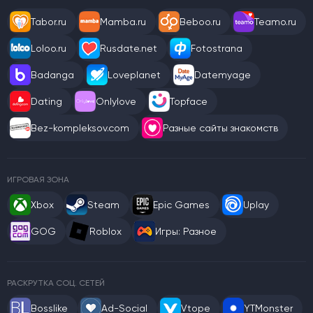
Tabor.ru
Mamba.ru
Beboo.ru
Teamo.ru
Loloo.ru
Rusdate.net
Fotostrana
Badanga
Loveplanet
Datemyage
Dating
Onlylove
Topface
Bez-kompleksov.com
Разные сайты знакомств
ИГРОВАЯ ЗОНА
Xbox
Steam
Epic Games
Uplay
GOG
Roblox
Игры: Разное
РАСКРУТКА СОЦ. СЕТЕЙ
Bosslike
Ad-Social
Vtope
YTMonster