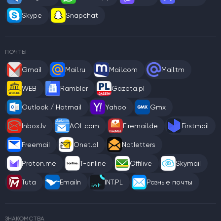
Skype
Snapchat
ПОЧТЫ
Gmail
Mail.ru
Mail.com
Mail.tm
WEB
Rambler
Gazeta.pl
Outlook / Hotmail
Yahoo
Gmx
Inbox.lv
AOL.com
Firemail.de
Firstmail
Freemail
Onet.pl
Notletters
Proton.me
T-online
Offilive
Skymail
Tuta
Emailn
INT.PL
Разные почты
ЗНАКОМСТВА