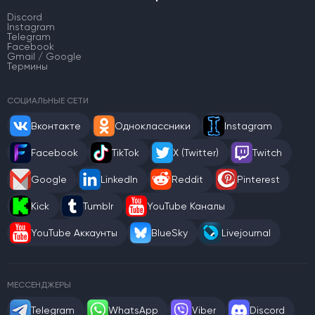
Discord
Instagram
Telegram
Facebook
Gmail / Google
Термины
СОЦИАЛЬНЫЕ СЕТИ
Вконтакте
Одноклассники
Instagram
Facebook
TikTok
X (Twitter)
Twitch
Google
LinkedIn
Reddit
Pinterest
Kick
Tumblr
YouTube Каналы
YouTube Аккаунты
BlueSky
Livejournal
МЕССЕНДЖЕРЫ
Telegram
WhatsApp
Viber
Discord