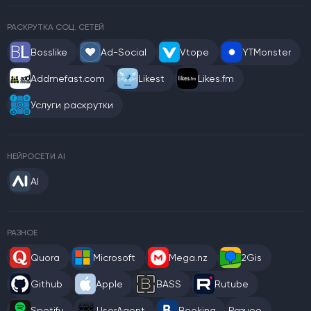
РАСКРУТКА СОЦ. СЕТЕЙ
Bosslike
Ad-Social
Vtope
YTMonster
Addmefast.com
Likest
Likes.fm
Услуги раскрутки
НЕЙРОСЕТИ AI
AI
РАЗНОЕ
Quora
Microsoft
Mega.nz
2Gis
Github
Apple
BASS
Rutube
Spotify
UserAgent
Booking
Разное