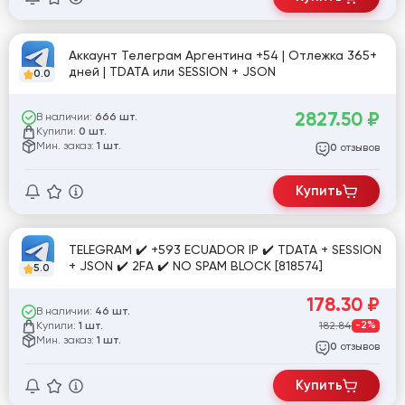
Аккаунт Телеграм Аргентина +54 | Отлежка 365+
дней | TDATA или SESSION + JSON
0.0
2827.50
₽
В наличии:
666 шт.
Купили:
0 шт.
Мин. заказ:
1 шт.
отзывов
0
Купить
TELEGRAM ✔️ +593 ECUADOR IP ✔️ TDATA + SESSION
+ JSON ✔️ 2FA ✔️ NO SPAM BLOCK [818574]
5.0
178.30
₽
В наличии:
46 шт.
Купили:
182.84
-2%
1 шт.
Мин. заказ:
1 шт.
отзывов
0
Купить