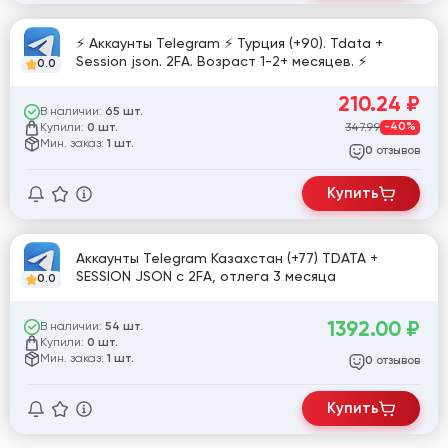
⚡️ Аккаунты Telegram ⚡️ Турция (+90). Tdata +
Session json. 2FA. Возраст 1-2+ месяцев. ⚡️
0.0
210.24
₽
В наличии:
65 шт.
Купили:
347.99
-40%
0 шт.
Мин. заказ:
1 шт.
отзывов
0
Купить
Аккаунты Telegram Казахстан (+77) TDATA +
SESSION JSON с 2FA, отлега 3 месяца
0.0
1392.00
₽
В наличии:
54 шт.
Купили:
0 шт.
Мин. заказ:
1 шт.
отзывов
0
Купить