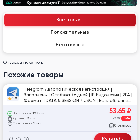
Все отзывы
Положительные
Негативные
Отзывов пока нет.
Похожие товары
Telegram Автоматическая Регистрация |
Заполнены | Отлёжка 7+ дней | IP Индонезия | 2FA |
5.0
Формат TDATA & SESSION + JSON | Есть облачный
пароль #919060
53.65
₽
В наличии:
125 шт.
Купили:
58.00
-8%
3 шт.
Мин. заказ:
1 шт.
отзывов
0
Купить