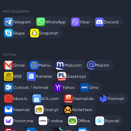
МЕССЕНДЖЕРЫ
Telegram
WhatsApp
Viber
Discord
Skype
Snapchat
ПОЧТЫ
Gmail
Mail.ru
Mail.com
Mail.tm
WEB
Rambler
Gazeta.pl
Outlook / Hotmail
Yahoo
Gmx
Inbox.lv
AOL.com
Firemail.de
Firstmail
Freemail
Onet.pl
Notletters
Proton.me
T-online
Offilive
Skymail