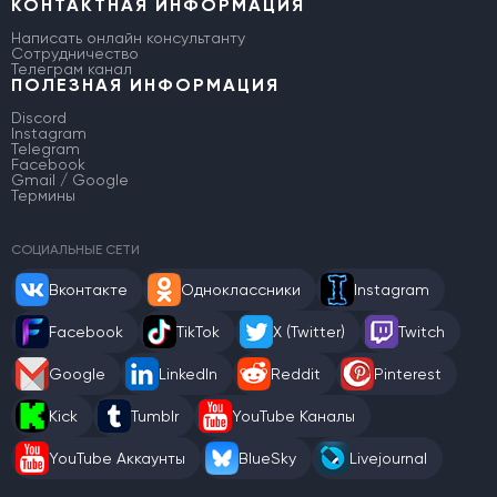
КОНТАКТНАЯ ИНФОРМАЦИЯ
Написать онлайн консультанту
Сотрудничество
Телеграм канал
ПОЛЕЗНАЯ ИНФОРМАЦИЯ
Discord
Instagram
Telegram
Facebook
Gmail / Google
Термины
СОЦИАЛЬНЫЕ СЕТИ
Вконтакте
Одноклассники
Instagram
Facebook
TikTok
X (Twitter)
Twitch
Google
LinkedIn
Reddit
Pinterest
Kick
Tumblr
YouTube Каналы
YouTube Аккаунты
BlueSky
Livejournal