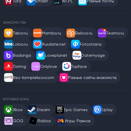
Tuta
Emailn
INT.PL
Разные почты
ЗНАКОМСТВА
Tabor.ru
Mamba.ru
Beboo.ru
Teamo.ru
Loloo.ru
Rusdate.net
Fotostrana
Badanga
Loveplanet
Datemyage
Dating
Onlylove
Topface
Bez-kompleksov.com
Разные сайты знакомств
ИГРОВАЯ ЗОНА
Xbox
Steam
Epic Games
Uplay
GOG
Roblox
Игры: Разное