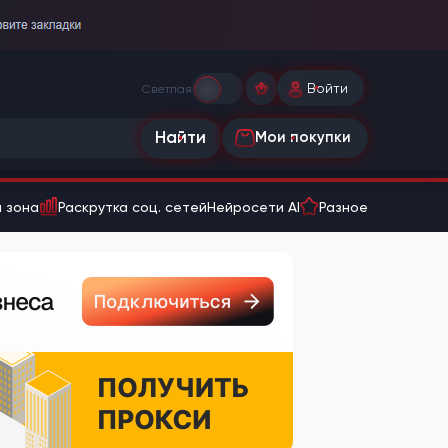
Войти
Светлая
Найти
Мои покупки
 зона
Раскрутка соц. сетей
Нейросети AI
Разное