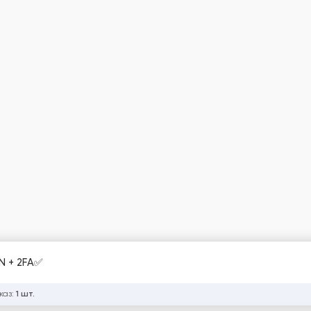
N + 2FA✅
каз:
1 шт.