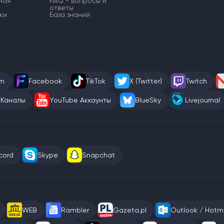
ная
FAQ - вопросы и
ответы
ки
База знаний
am
Facebook
TikTok
X (Twitter)
Twitch
 Каналы
YouTube Аккаунты
BlueSky
Livejournal
cord
Skype
Snapchat
WEB
Rambler
Gazeta.pl
Outlook / Hotma