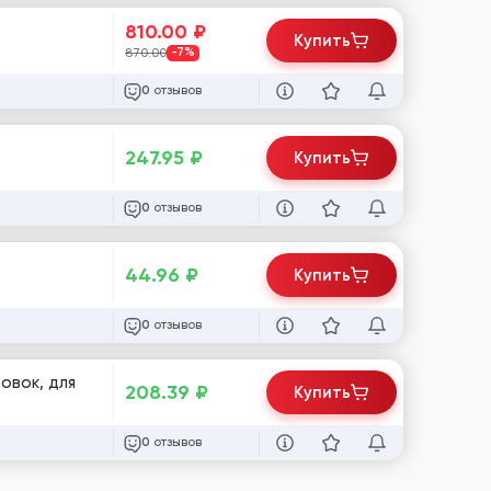
810.00
₽
Купить
870.00
-7%
отзывов
0
247.95
₽
Купить
отзывов
0
44.96
₽
Купить
отзывов
0
овок, для
208.39
₽
Купить
отзывов
0