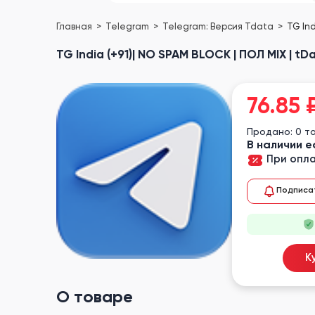
Главная
Telegram
Telegram: Версия Tdata
TG Ind
TG India (+91)| NO SPAM BLOCK | ПОЛ MIX | tD
76.85
Продано: 0 т
В наличии е
При опла
Подписа
К
О товаре