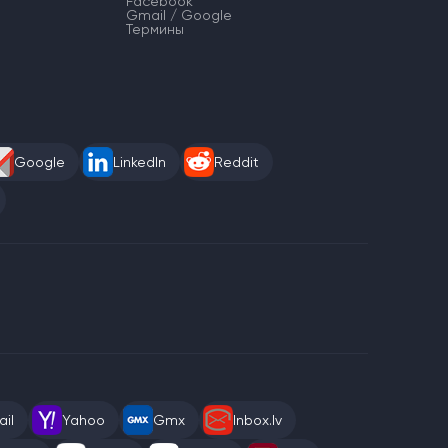
Facebook
Gmail / Google
Термины
Google
LinkedIn
Reddit
il
Yahoo
Gmx
Inbox.lv