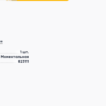
ов
1 шт.
Моментальная
823111