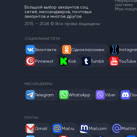
Рефераль
система
Большой выбор аккаунтов соц.
Мои покуп
сетей, мессенджеров, почтовых
аккаунтов и многое другое.
2015 — 2026 © Все права защищены
СОЦИАЛЬНЫЕ СЕТИ
Вконтакте
Одноклассники
Instagr
Pinterest
Kick
Tumblr
YouTube
МЕССЕНДЖЕРЫ
Telegram
WhatsApp
Viber
Dis
ПОЧТЫ
Gmail
Mail.ru
Mail.com
Mail.tm