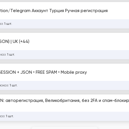
ation/Telegram Аккаунт Турция Ручная регистрация
аз:
1 шт.
ON) | UK (+44)
аказ:
1 шт.
SESSION + JSON • FREE SPAM • Mobile proxy
заказ:
1 шт.
ON: авторегистрация, Великобритания, без 2FA и спам-блокир
каз:
1 шт.