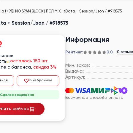
ia (+91)| NO SPAM BLOCK | ПОЛ MIX | tData + Session/Json / #918575
ata + Session/Json / #918575
Информация
₽
Рейтинг:
0 отзыв
0.0
оваров
сть
осталось 150 шт.
Мин. заказ:
те с баланса,
скидка 3%
Выдача:
Артикул:
ться
В избранное
Сделка защищена
Возможные способы оплаты
упить сейчас