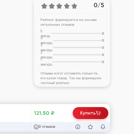
0/5
Рейтинг формируется на основе
актуальных отзывов
5
0
звёзд
4
0
звезды
3
0
звезды
2
0
звезды
1
0
звезда
Отзывы могут оставлять только те,
кто купил товар. Так мы формируем
честный рейтинг
121.50
₽
Купить
отзывов
0