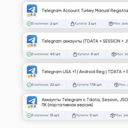
Telegram Account Turkey Manual Registr
5.0
В наличии:
Купили:
Мин. зак
2 шт.
2 шт.
Telegram аккаунты (TDATA + SESSION + JS
0.0
В наличии:
Купили:
Мин. з
40 шт.
0 шт.
Telegram USA +1 | Android Reg | TDATA + 
5.0
В наличии:
Купили:
Мин. 
22 шт.
178 шт.
Аккаунты Telegram с Tdata, Session, JS
ПК (портативная версия)
0.0
В наличии:
Купили:
Мин. за
10 шт.
0 шт.