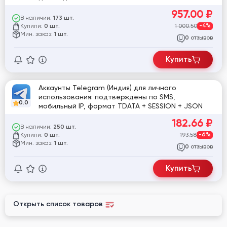
957.00
₽
В наличии:
173 шт.
Купили:
1 000.50
-4%
0 шт.
Мин. заказ:
1 шт.
отзывов
0
Купить
Аккаунты Telegram (Индия) для личного
использования: подтверждены по SMS,
0.0
мобильный IP, формат TDATA + SESSION + JSON
182.66
₽
В наличии:
250 шт.
Купили:
193.58
-6%
0 шт.
Мин. заказ:
1 шт.
отзывов
0
Купить
Открыть список товаров