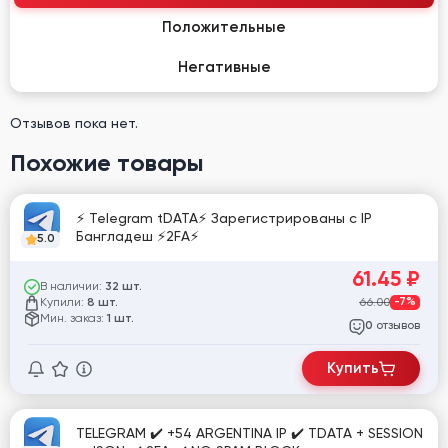
Положительные
Негативные
Отзывов пока нет.
Похожие товары
⚡ Telegram tDATA⚡ Зарегистрированы с IP
Бангладеш ⚡2FA⚡
5.0
61.45
₽
В наличии:
32 шт.
Купили:
66.00
-7%
8 шт.
Мин. заказ:
1 шт.
отзывов
0
Купить
TELEGRAM ✔️ +54 ARGENTINA IP ✔️ TDATA + SESSION