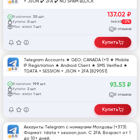
+ JSON ✔️ 2FA ✔️ NO SPAM BLOCK
0.0
137.02
₽
В наличии:
30 шт.
Купили:
140.23
-2%
0 шт.
Мин. заказ:
1 шт.
отзывов
0
Купить
Telegram Accounts ★ GEO: CANADA (+1) ★ Mobile
IP Registration ★ Android Client ★ SMS Verified ★
5.0
TDATA + SESSION + JSON + 2FA [829051]
93.53
₽
В наличии:
199 шт.
Купили:
2 шт.
Мин. заказ:
1 шт.
отзывов
0
Купить
Аккаунты Telegram с номерами Молдовы (+373).
Формат: tdata + session.json. С 2FA. Возраст от 1
0.0
до 10+ дней.