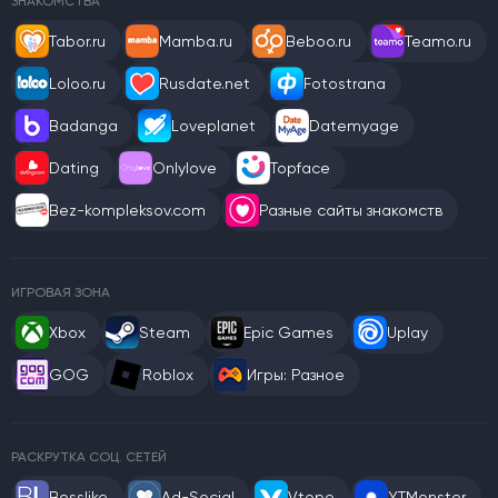
ЗНАКОМСТВА
Tabor.ru
Mamba.ru
Beboo.ru
Teamo.ru
Loloo.ru
Rusdate.net
Fotostrana
Badanga
Loveplanet
Datemyage
Dating
Onlylove
Topface
Bez-kompleksov.com
Разные сайты знакомств
ИГРОВАЯ ЗОНА
Xbox
Steam
Epic Games
Uplay
GOG
Roblox
Игры: Разное
РАСКРУТКА СОЦ. СЕТЕЙ
Bosslike
Ad-Social
Vtope
YTMonster