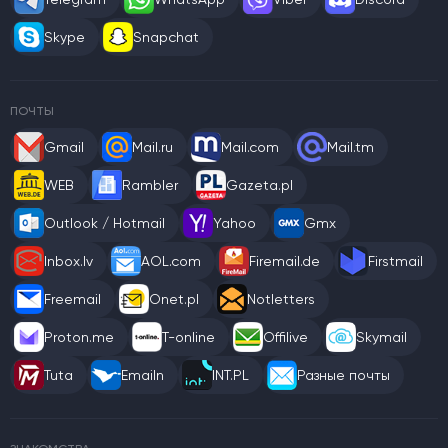
Skype
Snapchat
ПОЧТЫ
Gmail
Mail.ru
Mail.com
Mail.tm
WEB
Rambler
Gazeta.pl
Outlook / Hotmail
Yahoo
Gmx
Inbox.lv
AOL.com
Firemail.de
Firstmail
Freemail
Onet.pl
Notletters
Proton.me
T-online
Offilive
Skymail
Tuta
Emailn
INT.PL
Разные почты