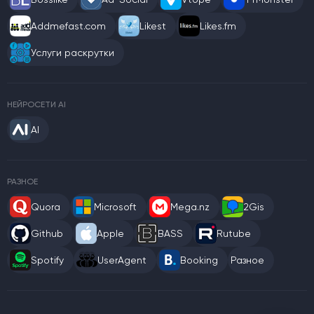
Addmefast.com
Likest
Likes.fm
Услуги раскрутки
НЕЙРОСЕТИ AI
AI
РАЗНОЕ
Quora
Microsoft
Mega.nz
2Gis
Github
Apple
BASS
Rutube
Spotify
UserAgent
Booking
Разное