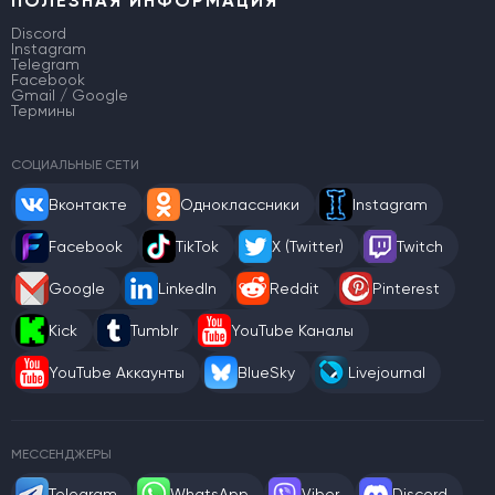
ПОЛЕЗНАЯ ИНФОРМАЦИЯ
Discord
Instagram
Telegram
Facebook
Gmail / Google
Термины
СОЦИАЛЬНЫЕ СЕТИ
Вконтакте
Одноклассники
Instagram
Facebook
TikTok
X (Twitter)
Twitch
Google
LinkedIn
Reddit
Pinterest
Kick
Tumblr
YouTube Каналы
YouTube Аккаунты
BlueSky
Livejournal
МЕССЕНДЖЕРЫ
Telegram
WhatsApp
Viber
Discord