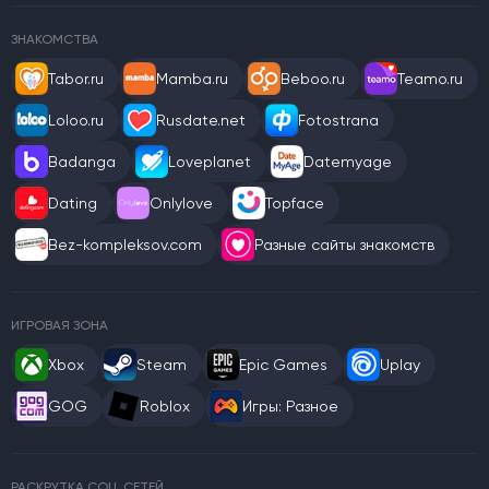
ЗНАКОМСТВА
Tabor.ru
Mamba.ru
Beboo.ru
Teamo.ru
Loloo.ru
Rusdate.net
Fotostrana
Badanga
Loveplanet
Datemyage
Dating
Onlylove
Topface
Bez-kompleksov.com
Разные сайты знакомств
ИГРОВАЯ ЗОНА
Xbox
Steam
Epic Games
Uplay
GOG
Roblox
Игры: Разное
РАСКРУТКА СОЦ. СЕТЕЙ