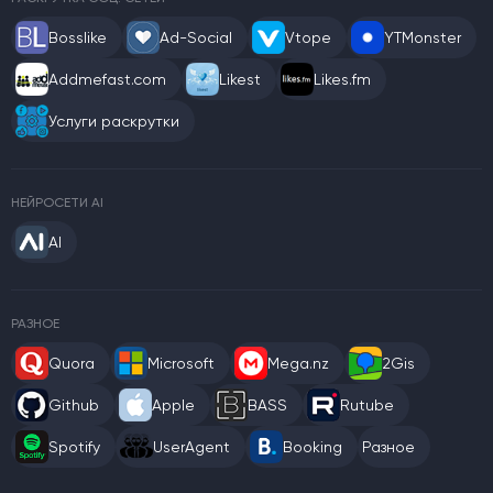
Bosslike
Ad-Social
Vtope
YTMonster
Addmefast.com
Likest
Likes.fm
Услуги раскрутки
НЕЙРОСЕТИ AI
AI
РАЗНОЕ
Quora
Microsoft
Mega.nz
2Gis
Github
Apple
BASS
Rutube
Spotify
UserAgent
Booking
Разное