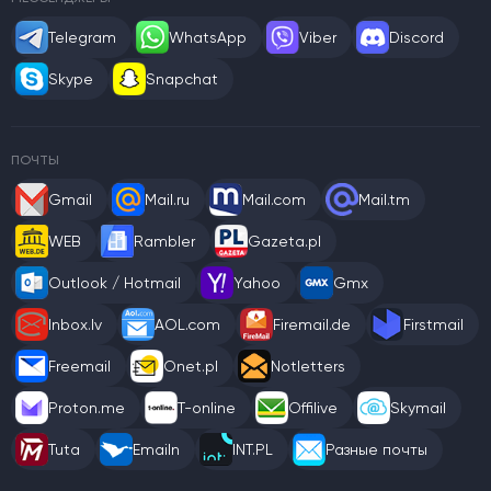
Telegram
WhatsApp
Viber
Discord
Skype
Snapchat
ПОЧТЫ
Gmail
Mail.ru
Mail.com
Mail.tm
WEB
Rambler
Gazeta.pl
Outlook / Hotmail
Yahoo
Gmx
Inbox.lv
AOL.com
Firemail.de
Firstmail
Freemail
Onet.pl
Notletters
Proton.me
T-online
Offilive
Skymail
Tuta
Emailn
INT.PL
Разные почты