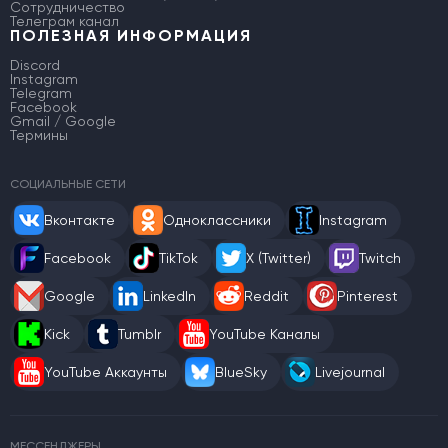
Сотрудничество
Телеграм канал
ПОЛЕЗНАЯ ИНФОРМАЦИЯ
Discord
Instagram
Telegram
Facebook
Gmail / Google
Термины
СОЦИАЛЬНЫЕ СЕТИ
Вконтакте
Одноклассники
Instagram
Facebook
TikTok
X (Twitter)
Twitch
Google
LinkedIn
Reddit
Pinterest
Kick
Tumblr
YouTube Каналы
YouTube Аккаунты
BlueSky
Livejournal
МЕССЕНДЖЕРЫ