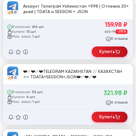
Аккаунт Телеграм Узбекистан +998 | Отлежка 20+
дней | TDATA и SESSION + JSON
5.0
159.98
₽
В наличии:
616 шт.
Купили:
222.75
-28%
13 шт.
Мин. заказ:
1 шт.
отзывов
0
Купить
❤️✅❤️✅❤️TELEGRAM KAZAKHSTAN // КАЗАХСТАН
⭐⭐ TDATA+SESSION+JSON❤️✅❤️✅❤️
5.0
321.98
₽
В наличии:
112 шт.
Купили:
6 шт.
Мин. заказ:
1 шт.
отзывов
0
Купить