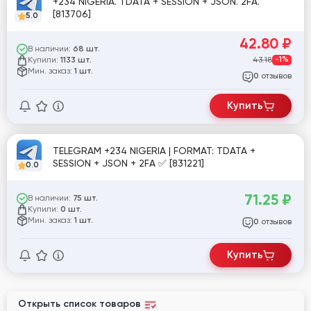
+234 NIGERIA. TDATA + SESSION + JSON. 2FA.
[813706]
5.0
42.80
₽
В наличии:
68 шт.
Купили:
43.18
-1%
1133 шт.
Мин. заказ:
1 шт.
отзывов
0
Купить
TELEGRAM +234 NIGERIA | FORMAT: TDATA +
SESSION + JSON + 2FA ✅ [831221]
0.0
71.25
₽
В наличии:
75 шт.
Купили:
0 шт.
Мин. заказ:
1 шт.
отзывов
0
Купить
Открыть список товаров