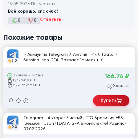
15.05.2026
Покупатель
Всё хорошо, спасибо!
Ответить
0
0
Похожие товары
⚡️ Аккаунты Telegram ⚡️ Англия (+44). Tdata +
Session json. 2FA. Возраст 1+ месяц. ⚡️
5.0
166.74
₽
В наличии:
87 шт.
Купили:
6 шт.
Мин. заказ:
1 шт.
отзывов
0
Купить
Telegram - Авторег Чистый | ГЕО Бразилия +55
(Session +Json+TDATA+2FA в комплекте) Родился
0.0
07.02.2026