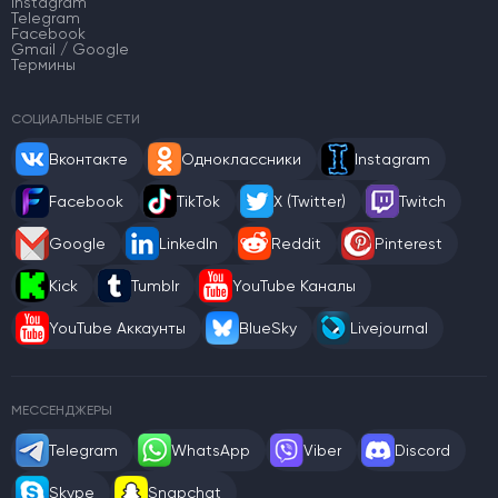
Instagram
Telegram
Facebook
Gmail / Google
Термины
СОЦИАЛЬНЫЕ СЕТИ
Вконтакте
Одноклассники
Instagram
Facebook
TikTok
X (Twitter)
Twitch
Google
LinkedIn
Reddit
Pinterest
Kick
Tumblr
YouTube Каналы
YouTube Аккаунты
BlueSky
Livejournal
МЕССЕНДЖЕРЫ
Telegram
WhatsApp
Viber
Discord
Skype
Snapchat