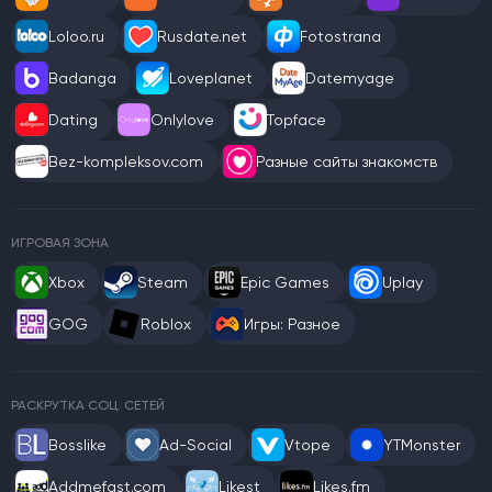
Loloo.ru
Rusdate.net
Fotostrana
Badanga
Loveplanet
Datemyage
Dating
Onlylove
Topface
Bez-kompleksov.com
Разные сайты знакомств
ИГРОВАЯ ЗОНА
Xbox
Steam
Epic Games
Uplay
GOG
Roblox
Игры: Разное
РАСКРУТКА СОЦ. СЕТЕЙ
Bosslike
Ad-Social
Vtope
YTMonster
Addmefast.com
Likest
Likes.fm