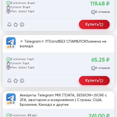
119.48
₽
В наличии:
6 шт.
Купили:
0 шт.
Мин. заказ:
1 шт.
отзывов
0
Купить
⚛️ Telegram⚛️ ❗TData❗БЕЗ СПАМБЛОК❗замена не
валида
5.0
65.25
₽
В наличии:
1 шт.
Купили:
1 шт.
Мин. заказ:
1 шт.
отзывов
0
Купить
Аккаунты Telegram MIX (TDATA, SESSION+JSON) с
2FA, аватаром и юзернеймом | Страны: США,
0.0
Бразилия, Канада и другие
261.00
₽
В наличии:
65 шт.