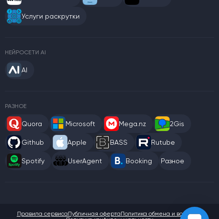
Услуги раскрутки
НЕЙРОСЕТИ AI
AI
РАЗНОЕ
Quora
Microsoft
Mega.nz
2Gis
Github
Apple
BASS
Rutube
Spotify
UserAgent
Booking
Разное
Правила сервиса
Публичная оферта
Политика обмена и возврата