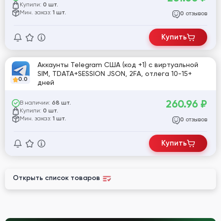
Купили:
0 шт.
Мин. заказ:
1 шт.
отзывов
0
Купить
Аккаунты Telegram США (код +1) с виртуальной
SIM, TDATA+SESSION JSON, 2FA, отлега 10-15+
0.0
дней
260.96
₽
В наличии:
68 шт.
Купили:
0 шт.
Мин. заказ:
1 шт.
отзывов
0
Купить
Открыть список товаров