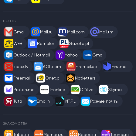
ПОЧТЫ
Gmail
Mail.ru
Mail.com
Mail.tm
WEB
Rambler
Gazeta.pl
Outlook / Hotmail
Yahoo
Gmx
Inbox.lv
AOL.com
Firemail.de
Firstmail
Freemail
Onet.pl
Notletters
Proton.me
T-online
Offilive
Skymail
Tuta
Emailn
INT.PL
Разные почты
ЗНАКОМСТВА
Tabor.ru
Mamba.ru
Beboo.ru
Teamo.ru