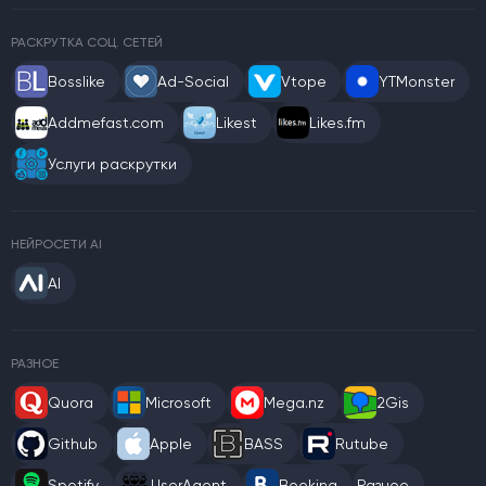
РАСКРУТКА СОЦ. СЕТЕЙ
Bosslike
Ad-Social
Vtope
YTMonster
Addmefast.com
Likest
Likes.fm
Услуги раскрутки
НЕЙРОСЕТИ AI
AI
РАЗНОЕ
Quora
Microsoft
Mega.nz
2Gis
Github
Apple
BASS
Rutube
Spotify
UserAgent
Booking
Разное