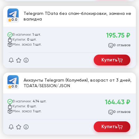
Telegram TData без спам-блокировки, замена не
валидна
0.0
195.75
₽
В наличии:
1 шт.
Купили:
0 шт.
Мин. заказ:
1 шт.
отзывов
0
Купить
Аккаунты Telegram (Колумбия), возраст от 3 дней,
TDATA/SESSION/JSON
0.0
164.43
₽
В наличии:
474 шт.
Купили:
0 шт.
Мин. заказ:
1 шт.
отзывов
0
Купить