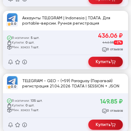
Аккаунты TELEGRAM | Indonesia | TDATA. Для
portable-версии. Ручная регистрация
0.0
436.06
₽
В наличии:
5 шт.
Купили:
446.58
-2%
0 шт.
Мин. заказ:
1 шт.
отзывов
0
Купить
TELEGRAM - GEO - (+59) Paraguay (Парагвай)
регистрация 21.04.2026 TDATA I SESSION + JSON
0.0
149.85
₽
В наличии:
135 шт.
Купили:
0 шт.
Мин. заказ:
1 шт.
отзывов
0
Купить