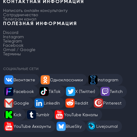
КОНТАКТНАЯ ИНФОРМАЦИЯ
Написать онлайн консультанту
Сотрудничество
Телеграм канал
ПОЛЕЗНАЯ ИНФОРМАЦИЯ
Discord
Instagram
Telegram
Facebook
Gmail / Google
Термины
СОЦИАЛЬНЫЕ СЕТИ
Вконтакте
Одноклассники
Instagram
Facebook
TikTok
X (Twitter)
Twitch
Google
LinkedIn
Reddit
Pinterest
Kick
Tumblr
YouTube Каналы
YouTube Аккаунты
BlueSky
Livejournal