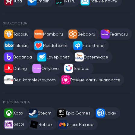
Tuta
Emailn
INT.PL
Разные почты
ЗНАКОМСТВА
Tabor.ru
Mamba.ru
Beboo.ru
Teamo.ru
Loloo.ru
Rusdate.net
Fotostrana
Badanga
Loveplanet
Datemyage
Dating
Onlylove
Topface
Bez-kompleksov.com
Разные сайты знакомств
ИГРОВАЯ ЗОНА
Xbox
Steam
Epic Games
Uplay
GOG
Roblox
Игры: Разное