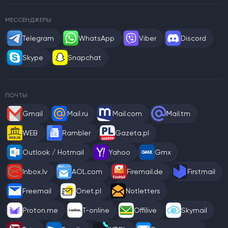
МЕССЕНДЖЕРЫ
Telegram
WhatsApp
Viber
Discord
Skype
Snapchat
ПОЧТЫ
Gmail
Mail.ru
Mail.com
Mail.tm
WEB
Rambler
Gazeta.pl
Outlook / Hotmail
Yahoo
Gmx
Inbox.lv
AOL.com
Firemail.de
Firstmail
Freemail
Onet.pl
Notletters
Proton.me
T-online
Offilive
Skymail