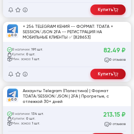
Купить
+ 254 TELEGRAM КЕНИЯ -- ФОРМАТ: TDATA +
SESSION/JSON 2FA -- РЕГИСТРАЦИЯ НА
0.0
МОБИЛЬНЫЕ КЛИЕНТЫ ✅ [828653]
82.49
₽
В наличии:
191 шт.
Купили:
0 шт.
Мин. заказ:
1 шт.
отзывов
0
Купить
Аккаунты Telegram (Палестина) | Формат
TDATA/SESSION/JSON | 2FA | Прогретые, с
0.0
отлежкой 30+ дней
213.15
₽
В наличии:
134 шт.
Купили:
0 шт.
Мин. заказ:
1 шт.
отзывов
0