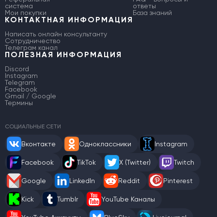
система
ответы
Мои покупки
База знаний
КОНТАКТНАЯ ИНФОРМАЦИЯ
Написать онлайн консультанту
Сотрудничество
Телеграм канал
ПОЛЕЗНАЯ ИНФОРМАЦИЯ
Discord
Instagram
Telegram
Facebook
Gmail / Google
Термины
СОЦИАЛЬНЫЕ СЕТИ
Вконтакте
Одноклассники
Instagram
Facebook
TikTok
X (Twitter)
Twitch
Google
LinkedIn
Reddit
Pinterest
Kick
Tumblr
YouTube Каналы