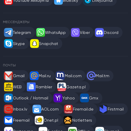
YouTube Аккаунты
BlueSky
Livejournal
МЕССЕНДЖЕРЫ
Telegram
WhatsApp
Viber
Discord
Skype
Snapchat
ПОЧТЫ
Gmail
Mail.ru
Mail.com
Mail.tm
WEB
Rambler
Gazeta.pl
Outlook / Hotmail
Yahoo
Gmx
Inbox.lv
AOL.com
Firemail.de
Firstmail
Freemail
Onet.pl
Notletters