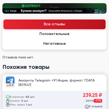
Все отзывы
Положительные
Негативные
Отзывов пока нет.
Похожие товары
Аккаунты Telegram +91 Индия, формат TDATA
[801541]
0.0
239.25
₽
В наличии:
88 шт.
Купили:
287.10
-17%
0 шт.
Мин. заказ:
1 шт.
отзывов
0