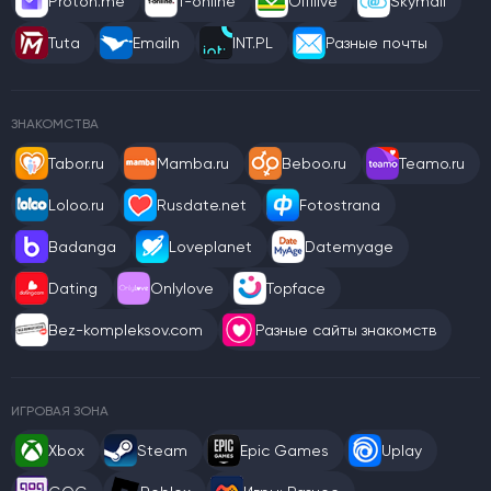
Proton.me
T-online
Offilive
Skymail
Tuta
Emailn
INT.PL
Разные почты
ЗНАКОМСТВА
Tabor.ru
Mamba.ru
Beboo.ru
Teamo.ru
Loloo.ru
Rusdate.net
Fotostrana
Badanga
Loveplanet
Datemyage
Dating
Onlylove
Topface
Bez-kompleksov.com
Разные сайты знакомств
ИГРОВАЯ ЗОНА
Xbox
Steam
Epic Games
Uplay