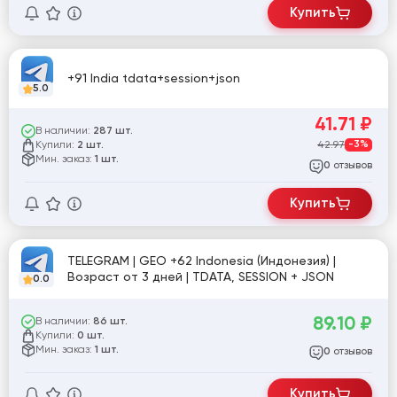
Купить
+91 India tdata+session+json
5.0
41.71
₽
В наличии:
287 шт.
Купили:
42.97
-3%
2 шт.
Мин. заказ:
1 шт.
отзывов
0
Купить
TELEGRAM | GEO +62 Indonesia (Индонезия) |
Возраст от 3 дней | TDATA, SESSION + JSON
0.0
89.10
₽
В наличии:
86 шт.
Купили:
0 шт.
Мин. заказ:
1 шт.
отзывов
0
Купить