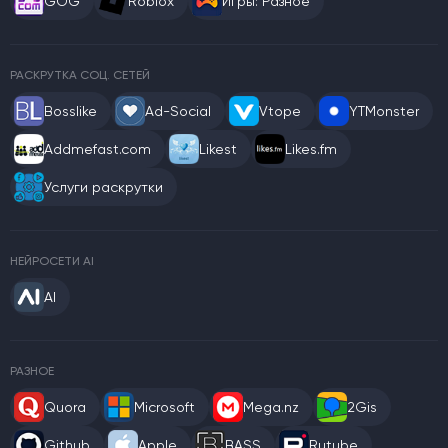
GOG
Roblox
Игры: Разное
РАСКРУТКА СОЦ. СЕТЕЙ
Bosslike
Ad-Social
Vtope
YTMonster
Addmefast.com
Likest
Likes.fm
Услуги раскрутки
НЕЙРОСЕТИ AI
AI
РАЗНОЕ
Quora
Microsoft
Mega.nz
2Gis
Github
Apple
BASS
Rutube