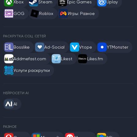
Xbox
Steam
Epic Games
Uplay
GOG
Roblox
Игры: Разное
РАСКРУТКА СОЦ. СЕТЕЙ
Bosslike
Ad-Social
Vtope
YTMonster
Addmefast.com
Likest
Likes.fm
Услуги раскрутки
НЕЙРОСЕТИ AI
AI
РАЗНОЕ