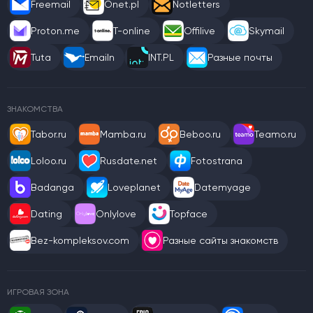
Freemail
Onet.pl
Notletters
Proton.me
T-online
Offilive
Skymail
Tuta
Emailn
INT.PL
Разные почты
ЗНАКОМСТВА
Tabor.ru
Mamba.ru
Beboo.ru
Teamo.ru
Loloo.ru
Rusdate.net
Fotostrana
Badanga
Loveplanet
Datemyage
Dating
Onlylove
Topface
Bez-kompleksov.com
Разные сайты знакомств
ИГРОВАЯ ЗОНА