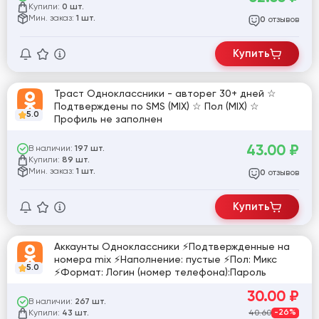
Купили:
0 шт.
Мин. заказ:
1 шт.
отзывов
0
Купить
Траст Одноклассники - авторег 30+ дней ☆
Подтверждены по SMS (MIX) ☆ Пол (MIX) ☆
5.0
Профиль не заполнен
43.00
₽
В наличии:
197 шт.
Купили:
89 шт.
Мин. заказ:
1 шт.
отзывов
0
Купить
Аккаунты Одноклассники ⚡Подтвержденные на
номера mix ⚡Наполнение: пустые ⚡Пол: Микс
5.0
⚡Формат: Логин (номер телефона):Пароль
30.00
₽
В наличии:
267 шт.
Купили:
40.60
-26%
43 шт.