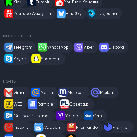
Kick
Tumblr
YouTube Каналы
YouTube Аккаунты
BlueSky
Livejournal
МЕССЕНДЖЕРЫ
Telegram
WhatsApp
Viber
Discord
Skype
Snapchat
ПОЧТЫ
Gmail
Mail.ru
Mail.com
Mail.tm
WEB
Rambler
Gazeta.pl
Outlook / Hotmail
Yahoo
Gmx
Inbox.lv
AOL.com
Firemail.de
Firstmail