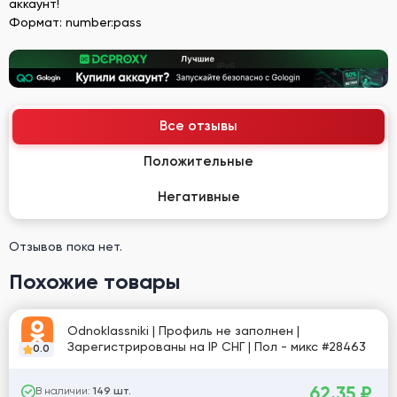
аккаунт!
Формат: number:pass
Все отзывы
Положительные
Негативные
Отзывов пока нет.
Похожие товары
Odnoklassniki | Профиль не заполнен |
Зарегистрированы на IP СНГ | Пол - микс #28463
0.0
62.35
₽
В наличии:
149 шт.