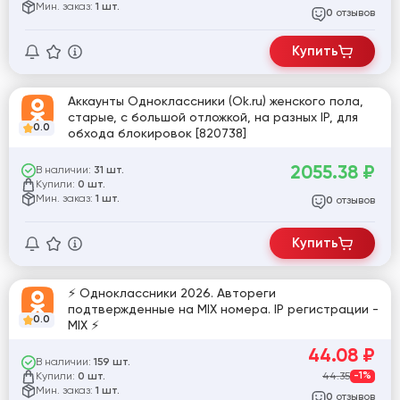
Мин. заказ:
1 шт.
отзывов
0
Купить
Аккаунты Одноклассники (Ok.ru) женского пола,
старые, с большой отложкой, на разных IP, для
0.0
обхода блокировок [820738]
2055.38
₽
В наличии:
31 шт.
Купили:
0 шт.
Мин. заказ:
1 шт.
отзывов
0
Купить
⚡ Одноклассники 2026. Автореги
подтвержденные на MIX номера. IP регистрации -
0.0
MIX ⚡
44.08
₽
В наличии:
159 шт.
Купили:
44.35
-1%
0 шт.
Мин. заказ:
1 шт.
отзывов
0