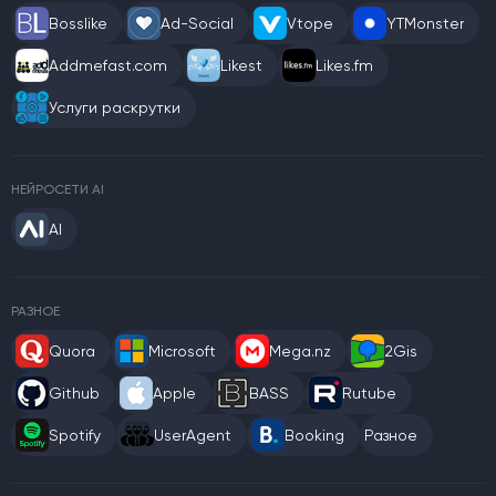
Bosslike
Ad-Social
Vtope
YTMonster
Addmefast.com
Likest
Likes.fm
Услуги раскрутки
НЕЙРОСЕТИ AI
AI
РАЗНОЕ
Quora
Microsoft
Mega.nz
2Gis
Github
Apple
BASS
Rutube
Spotify
UserAgent
Booking
Разное