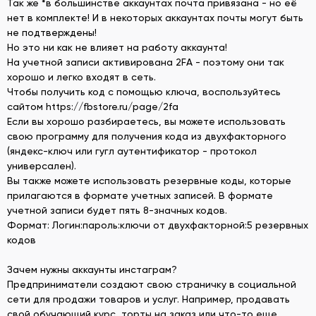
Так же *в большинстве аккаунтах почта привязана - но её
нет в комплекте! И в некоторых аккаунтах почты могут быть
не подтверждены!
Но это ни как не влияет на работу аккаунта!
На учетной записи активирована 2FA - поэтому они так
хорошо и легко входят в сеть.
Чтобы получить код с помощью ключа, воспользуйтесь
сайтом https://fbstore.ru/page/2fa
Если вы хорошо разбираетесь, вы можете использовать
свою программу для получения кода из двухфакторного
(яндекс-ключ или гугл аутентификатор - протокол
универсален).
Вы также можете использовать резервные коды, которые
прилагаются в формате учетных записей. В формате
учетной записи будет пять 8-значных кодов.
Формат: Логин:пароль:ключи от двухфакторной:5 резервных
кодов
Зачем нужны аккаунты инстаграм?
Предприниматели создают свою страничку в социальной
сети для продажи товаров и услуг. Например, продавать
свой обучающий курс, торты на заказ или что-то еще.