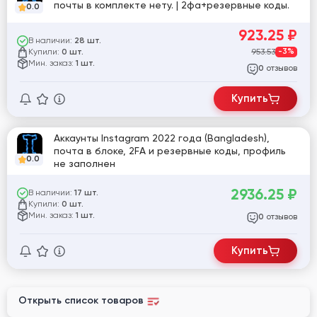
почты в комплекте нету. | 2фа+резервные коды.
0.0
923.25
₽
В наличии:
28 шт.
Купили:
953.53
-3%
0 шт.
Мин. заказ:
1 шт.
отзывов
0
Купить
Аккаунты Instagram 2022 года (Bangladesh),
почта в блоке, 2FA и резервные коды, профиль
0.0
не заполнен
2936.25
₽
В наличии:
17 шт.
Купили:
0 шт.
Мин. заказ:
1 шт.
отзывов
0
Купить
Открыть список товаров