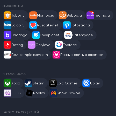
ЗНАКОМСТВА
Tabor.ru
Mamba.ru
Beboo.ru
Teamo.ru
Loloo.ru
Rusdate.net
Fotostrana
Badanga
Loveplanet
Datemyage
Dating
Onlylove
Topface
Bez-kompleksov.com
Разные сайты знакомств
ИГРОВАЯ ЗОНА
Xbox
Steam
Epic Games
Uplay
GOG
Roblox
Игры: Разное
РАСКРУТКА СОЦ. СЕТЕЙ