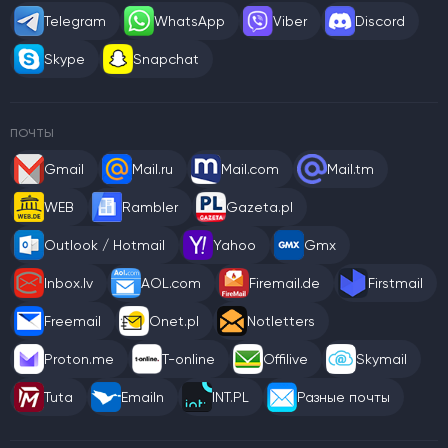
Telegram
WhatsApp
Viber
Discord
Skype
Snapchat
ПОЧТЫ
Gmail
Mail.ru
Mail.com
Mail.tm
WEB
Rambler
Gazeta.pl
Outlook / Hotmail
Yahoo
Gmx
Inbox.lv
AOL.com
Firemail.de
Firstmail
Freemail
Onet.pl
Notletters
Proton.me
T-online
Offilive
Skymail
Tuta
Emailn
INT.PL
Разные почты