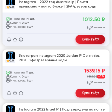
Instagram - 2022 год Australia ip | Почта
привязано - почта блоке! | 2FA+резерв коды
0.0
1012.50
₽
В наличии:
19 шт.
Купили:
0 шт.
Мин. заказ:
1 шт.
отзывов
0
Купить
Инстаграм Instagram 2020 Jordan IP Сентябрь
2020. 2фа+резервные коды.
0.0
1539.15
₽
В наличии:
11 шт.
Купили:
1 589.22
-3%
0 шт.
Мин. заказ:
1 шт.
отзывов
0
Купить
Instagram 2022 Israel IP. | Подтверждены по почте,