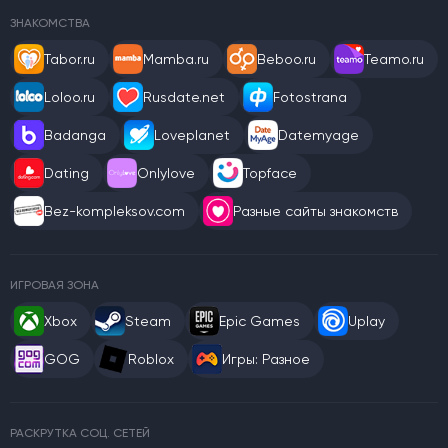
ЗНАКОМСТВА
Tabor.ru
Mamba.ru
Beboo.ru
Teamo.ru
Loloo.ru
Rusdate.net
Fotostrana
Badanga
Loveplanet
Datemyage
Dating
Onlylove
Topface
Bez-kompleksov.com
Разные сайты знакомств
ИГРОВАЯ ЗОНА
Xbox
Steam
Epic Games
Uplay
GOG
Roblox
Игры: Разное
РАСКРУТКА СОЦ. СЕТЕЙ