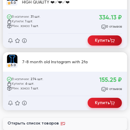
HIGH QUALITY ❤️✅❤️✅❤️
5.0
334.13
₽
В наличии:
31 шт.
Купили:
1 шт.
Мин. заказ:
1 шт.
отзывов
0
Купить
7-8 month old Instagram with 2fa
5.0
155.25
₽
В наличии:
274 шт.
Купили:
6 шт.
Мин. заказ:
1 шт.
отзывов
0
Купить
Открыть список товаров