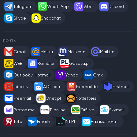
Telegram
WhatsApp
Viber
Discord
Skype
Snapchat
ПОЧТЫ
Gmail
Mail.ru
Mail.com
Mail.tm
WEB
Rambler
Gazeta.pl
Outlook / Hotmail
Yahoo
Gmx
Inbox.lv
AOL.com
Firemail.de
Firstmail
Freemail
Onet.pl
Notletters
Proton.me
T-online
Offilive
Skymail
Tuta
Emailn
INT.PL
Разные почты