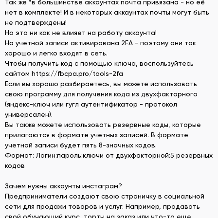
Так же *в большинстве аккаунтах почта привязана - но её
нет в комплекте! И в некоторых аккаунтах почты могут быть
не подтверждены!
Но это ни как не влияет на работу аккаунта!
На учетной записи активирована 2FA - поэтому они так
хорошо и легко входят в сеть.
Чтобы получить код с помощью ключа, воспользуйтесь
сайтом https://fbcpa.pro/tools-2fa
Если вы хорошо разбираетесь, вы можете использовать
свою программу для получения кода из двухфакторного
(яндекс-ключ или гугл аутентификатор - протокол
универсален).
Вы также можете использовать резервные коды, которые
прилагаются в формате учетных записей. В формате
учетной записи будет пять 8-значных кодов.
Формат: Логин:пароль:ключи от двухфакторной:5 резервных
кодов
Зачем нужны аккаунты инстаграм?
Предприниматели создают свою страничку в социальной
сети для продажи товаров и услуг. Например, продавать
свой обучающий курс, торты на заказ или что-то еще.