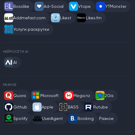
Bosslike
Ad-Social
Vtope
YTMonster
Addmefast.com
Likest
Likes.fm
Услуги раскрутки
НЕЙРОСЕТИ AI
AI
РАЗНОЕ
Quora
Microsoft
Mega.nz
2Gis
Github
Apple
BASS
Rutube
Spotify
UserAgent
Booking
Разное