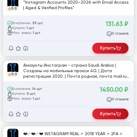
“Instagram Accounts 2020–2026 with Email Access
| Aged & Verified Profiles”
5.0
131.63
₽
В наличии:
39 шт.
Купили:
1 шт.
Мин. заказ:
1 шт.
отзывов
0
Купить
Аккаунты Инстаграм - страна Saudi Arabia |
Cозданы на мобильные прокси 4G. | Дата
0.0
регистрации 2020. | Почта родная, почта mail.ru
в комплекте её нет .| 2FA+резерв коды. # 44
1450.00
₽
В наличии:
14 шт.
Купили:
0 шт.
Мин. заказ:
1 шт.
отзывов
0
Купить
❤️✅❤️✅❤️ INSTAGRAM REAL ⭐ 2018 YEAR ⭐ 2FA ⭐