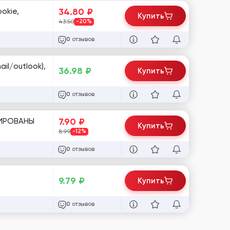
34.80
₽
okie,
Купить
43.50
-20%
отзывов
0
il/outlook),
36.98
₽
Купить
отзывов
0
7.90
₽
Купить
8.99
-12%
отзывов
0
9.79
₽
Купить
отзывов
0