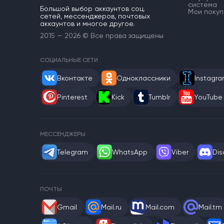
система
Большой выбор аккаунтов соц.
Мои покуп
сетей, мессенджеров, почтовых
аккаунтов и многое другое.
2015 — 2026 © Все права защищены
СОЦИАЛЬНЫЕ СЕТИ
Вконтакте
Одноклассники
Instagr
Pinterest
Kick
Tumblr
YouTube
МЕССЕНДЖЕРЫ
Telegram
WhatsApp
Viber
Dis
ПОЧТЫ
Gmail
Mail.ru
Mail.com
Mail.tm