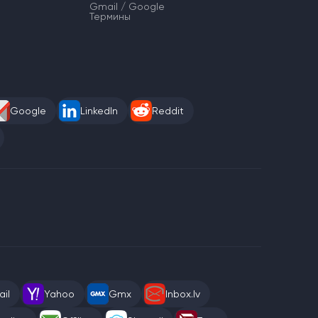
Gmail / Google
Термины
Google
LinkedIn
Reddit
il
Yahoo
Gmx
Inbox.lv