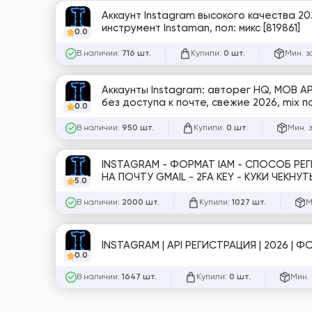
Аккаунт Instagram высокого качества 2
инструмент Instaman, пол: микс [819861]
0.0
В наличии:
Купили:
Мин. з
716 шт.
0 шт.
Аккаунты Instagram: авторег HQ, MOB AP
без доступа к почте, свежие 2026, mix п
0.0
В наличии:
Купили:
Мин. 
950 шт.
0 шт.
INSTAGRAM - ФОРМАТ IAM - СПОСОБ РЕГИСТРАЦИИ: АВТОРЕГ - НЕ УМИРАЮТ В ОТЛЁЖКЕ - ЗАРЕГИСТРИРОВАНЫ
НА ПОЧТУ GMAIL - 2FA KEY - КУКИ ЧЕКНУТ
5.0
В наличии:
Купили:
М
2000 шт.
1027 шт.
INSTAGRAM | API РЕГИСТРАЦИЯ | 2026 | ФО
0.0
В наличии:
Купили:
Мин. 
1647 шт.
0 шт.