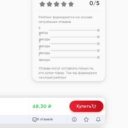
0/5
Рейтинг формируется на основе
актуальных отзывов
5
0
звёзд
4
0
звезды
3
0
звезды
2
0
звезды
1
0
звезда
Отзывы могут оставлять только те,
кто купил товар. Так мы формируем
честный рейтинг
68.30
₽
Купить
отзывов
0