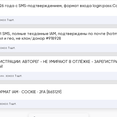
026 года с SMS-подтверждением, формат входа login:pass:Co
аказ:
1 шт.
I SMS, полные техданные IAM, подтверждены по почте (hotma
ол и гео, не клон/донор #918928
заказ:
1 шт.
Ы!
ин. заказ:
1 шт.
РМАТ IAM · COOKIE · 2FA [865129]
заказ:
1 шт.