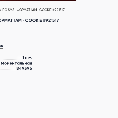
О SMS · ФОРМАТ IAM · COOKIE #921517
МАТ IAM · COOKIE #921517
ов
1 шт.
Моментальная
849596