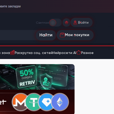
Войти
Светлая
Найти
Мои покупки
 зона
Раскрутка соц. сетей
Нейросети AI
Разное