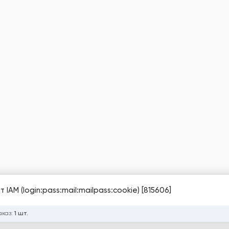
IAM (login:pass:mail:mailpass:cookie) [815606]
аказ:
1 шт.