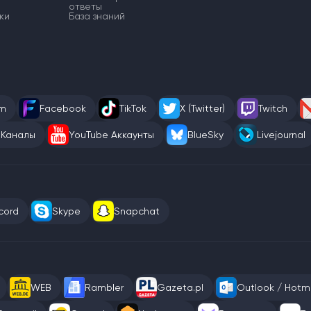
ответы
ки
База знаний
am
Facebook
TikTok
X (Twitter)
Twitch
 Каналы
YouTube Аккаунты
BlueSky
Livejournal
cord
Skype
Snapchat
WEB
Rambler
Gazeta.pl
Outlook / Hotma