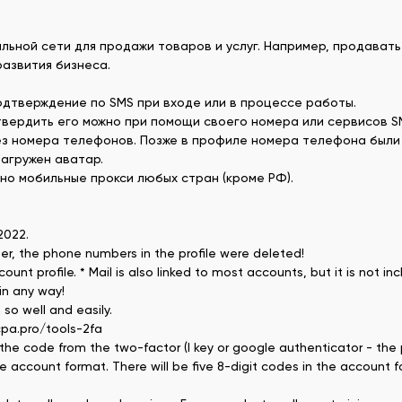
ьной сети для продажи товаров и услуг. Например, продавать 
развития бизнеса.
одтверждение по SMS при входе или в процессе работы.
вердить его можно при помощи своего номера или сервисов SM
рез номера телефонов. Позже в профиле номера телефона были
загружен аватар.
но мобильные прокси любых стран (кроме РФ).
 2022.
ter, the phone numbers in the profile were deleted!
 profile. * Mail is also linked to most accounts, but it is not i
in any way!
so well and easily.
cpa.pro/tools-2fa
the code from the two-factor (I key or google authenticator - the pr
account format. There will be five 8-digit codes in the account f