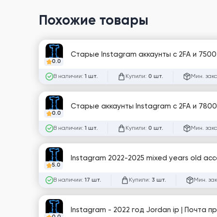
Похожие товары
Старые Instagram аккаунты с 2FA и 7500+
0.0
В наличии:
Купили:
Мин. зак
1 шт.
0 шт.
Старые аккаунты Instagram с 2FA и 7800
0.0
В наличии:
Купили:
Мин. зак
1 шт.
0 шт.
Instagram 2022-2025 mixed years old acc
5.0
В наличии:
Купили:
Мин. за
17 шт.
3 шт.
Instagram - 2022 год Jordan ip | Почта п