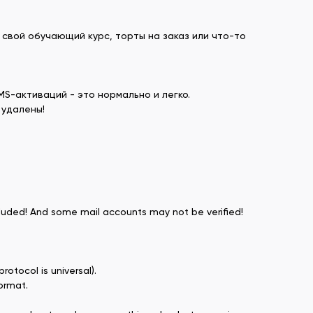
свой обучающий курс, торты на заказ или что-то
S-активаций - это нормально и легко.
 удалены!
ncluded! And some mail accounts may not be verified!
otocol is universal).
ormat.