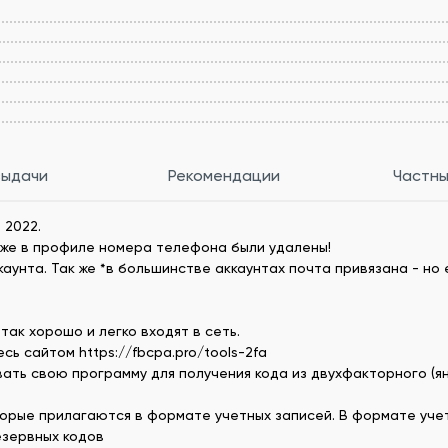
выдачи
Рекомендации
Частны
 2022.
зже в профиле номера телефона были удалены!
унта. Так же *в большинстве аккаунтах почта привязана - но е
так хорошо и легко входят в сеть.
ь сайтом https://fbcpa.pro/tools-2fa
ать свою программу для получения кода из двухфакторного (я
орые прилагаются в формате учетных записей. В формате учет
езервных кодов