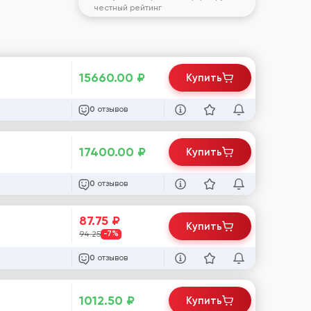
честный рейтинг
15660.00
₽
Купить
отзывов
0
17400.00
₽
Купить
отзывов
0
87.75
₽
Купить
94.25
-7%
отзывов
0
1012.50
₽
Купить