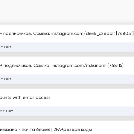
 подписчиков. Ссылка: instagram.com/derik_c2edolf [748031]
аз:
1 шт.
+ подписчиков. Ссылка: instagram.com/m.kanam1 [748115]
аз:
1 шт.
ounts with email access
каз:
1 шт.
ривязано - почта блоке! | 2FA+резерв коды