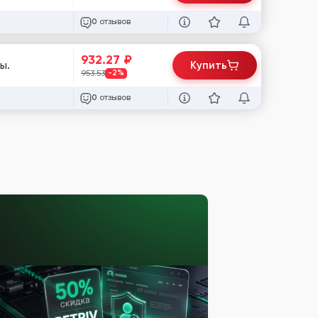
отзывов
0
932.27
₽
ы.
Купить
953.53
-2%
отзывов
0