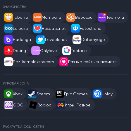
ЗНАКОМСТВА
Tabor.ru
Mamba.ru
Beboo.ru
Teamo.ru
Loloo.ru
Rusdate.net
Fotostrana
Badanga
Loveplanet
Datemyage
Dating
Onlylove
Topface
Bez-kompleksov.com
Разные сайты знакомств
ИГРОВАЯ ЗОНА
Xbox
Steam
Epic Games
Uplay
GOG
Roblox
Игры: Разное
РАСКРУТКА СОЦ. СЕТЕЙ