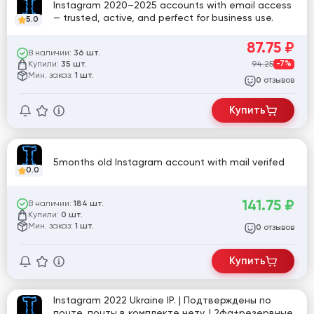
Instagram 2020–2025 accounts with email access
— trusted, active, and perfect for business use.
5.0
87.75
₽
В наличии:
36 шт.
Купили:
94.25
-7%
35 шт.
Мин. заказ:
1 шт.
отзывов
0
Купить
5months old Instagram account with mail verifed
0.0
141.75
₽
В наличии:
184 шт.
Купили:
0 шт.
Мин. заказ:
1 шт.
отзывов
0
Купить
Instagram 2022 Ukraine IP. | Подтверждены по
почте, почты в комплекте нету. | 2фа+резервные