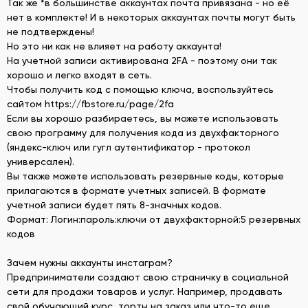
Так же *в большинстве аккаунтах почта привязана - но её
нет в комплекте! И в некоторых аккаунтах почты могут быть
не подтверждены!
Но это ни как не влияет на работу аккаунта!
На учетной записи активирована 2FA - поэтому они так
хорошо и легко входят в сеть.
Чтобы получить код с помощью ключа, воспользуйтесь
сайтом https://fbstore.ru/page/2fa
Если вы хорошо разбираетесь, вы можете использовать
свою программу для получения кода из двухфакторного
(яндекс-ключ или гугл аутентификатор - протокол
универсален).
Вы также можете использовать резервные коды, которые
прилагаются в формате учетных записей. В формате
учетной записи будет пять 8-значных кодов.
Формат: Логин:пароль:ключи от двухфакторной:5 резервных
кодов
Зачем нужны аккаунты инстаграм?
Предприниматели создают свою страничку в социальной
сети для продажи товаров и услуг. Например, продавать
свой обучающий курс, торты на заказ или что-то еще.