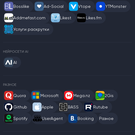
Bosslike
Ad-Social
Vtope
YTMonster
Addmefast.com
Likest
Likes.fm
Услуги раскрутки
НЕЙРОСЕТИ AI
AI
РАЗНОЕ
Quora
Microsoft
Mega.nz
2Gis
Github
Apple
BASS
Rutube
Spotify
UserAgent
Booking
Разное