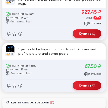
0.0
коды.
927.45
₽
В наличии:
53 шт.
Купили:
953.53
-3%
0 шт.
Мин. заказ:
1 шт.
отзывов
0
Купить
1 years old Instagram accounts with 2fa key and
profile picture and some posts
5.0
67.50
₽
В наличии:
259 шт.
Купили:
15 шт.
Мин. заказ:
1 шт.
отзывов
0
Купить
Открыть список товаров