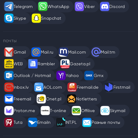
Telegram
WhatsApp
Viber
Discord
Skype
Snapchat
ПОЧТЫ
Gmail
Mail.ru
Mail.com
Mail.tm
WEB
Rambler
Gazeta.pl
Outlook / Hotmail
Yahoo
Gmx
Inbox.lv
AOL.com
Firemail.de
Firstmail
Freemail
Onet.pl
Notletters
Proton.me
T-online
Offilive
Skymail
Tuta
Emailn
INT.PL
Разные почты