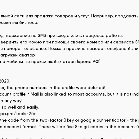
ьной сети для продажи товаров и услуг. Например, продавать 
развития бизнеса.
одтверждение по SMS при входе или в процессе работы.
вердить его можно при помощи своего номера или сервисов SM
рез номера телефонов. Позже в профиле номера телефона были
загружен аватар.
но мобильные прокси любых стран (кроме РФ).
 2020.
ter, the phone numbers in the profile were deleted!
 profile. * Mail is also linked to most accounts, but it is not i
in any way!
so well and easily.
cpa.pro/tools-2fa
the code from the two-factor (I key or google authenticator - the pr
account format. There will be five 8-digit codes in the account f