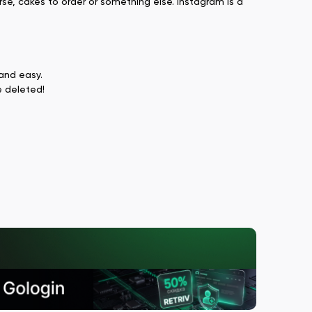
rse, cakes to order or something else. Instagram is a
 and easy.
e deleted!