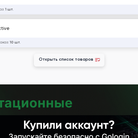
аз:
1 шт.
ctive
заказ:
10 шт.
Открыть список товаров