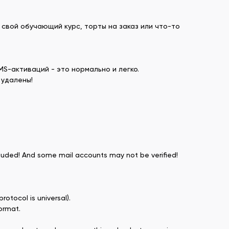
свой обучающий курс, торты на заказ или что-то
S-активаций - это нормально и легко.
 удалены!
ncluded! And some mail accounts may not be verified!
otocol is universal).
ormat.