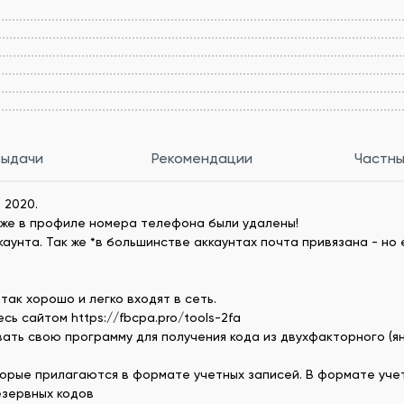
выдачи
Рекомендации
Частны
 2020.
зже в профиле номера телефона были удалены!
унта. Так же *в большинстве аккаунтах почта привязана - но е
так хорошо и легко входят в сеть.
ь сайтом https://fbcpa.pro/tools-2fa
ать свою программу для получения кода из двухфакторного (я
орые прилагаются в формате учетных записей. В формате учет
езервных кодов