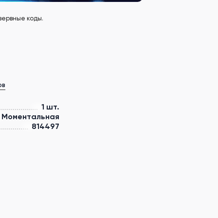
зервные коды.
ов
1 шт.
Моментальная
814497