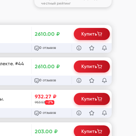
честный рейтинг
2610.00
₽
Купить
отзывов
0
плекте. #44
2610.00
₽
Купить
отзывов
0
932.27
₽
ы.
Купить
953.53
-2%
отзывов
0
203.00
₽
Купить