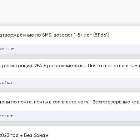
дтверждённые по SMS, возраст 1-5+ лет [811661]
каз:
1 шт.
 г. регистрации. 2FA + резервные коды. Почта mail.ru не в ком
аз:
1 шт.
дены по почте, почты в комплекте нету. | 2фа+резервные код
аз:
1 шт.
2023 год ● Без бана★