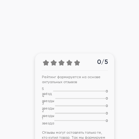
0/5
Рейтинг формируется на основе
актуальных отзывов
5
0
звёзд
4
0
звезды
3
0
звезды
2
0
звезды
1
0
звезда
Отзывы могут оставлять только те,
кто купил товар. Так мы формируем