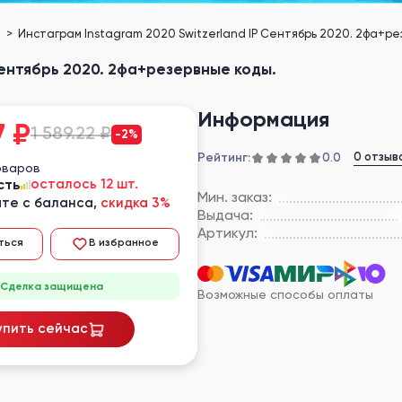
е
Инстаграм Instagram 2020 Switzerland IP Сентябрь 2020. 2фа+ре
Сентябрь 2020. 2фа+резервные коды.
Информация
7
₽
1 589.22 ₽
-2%
Рейтинг:
0 отзыв
0.0
оваров
сть
осталось 12 шт.
Мин. заказ:
те с баланса,
скидка 3%
Выдача:
Артикул:
ться
В избранное
Сделка защищена
Возможные способы оплаты
упить сейчас