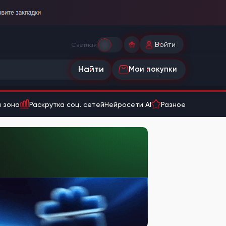
Войти
Светлая
Найти
Мои покупки
 зона
Раскрутка соц. сетей
Нейросети AI
Разное