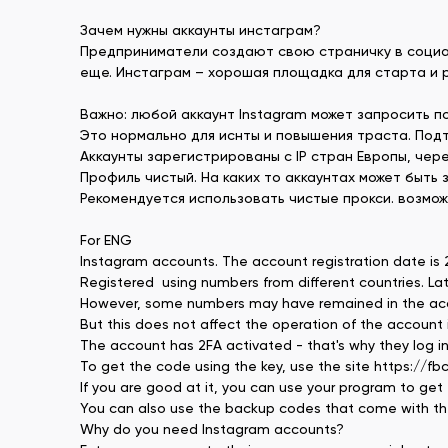
Зачем нужны аккаунты инстаграм?
Предприниматели создают свою страничку в социал
еще. Инстаграм – хорошая площадка для старта и 
Важно: любой аккаунт Instagram может запросить п
Это нормально для иснты и повышения траста. Подт
Аккаунты зарегистрированы с IP стран Европы, че
Профиль чистый. На каких то аккаунтах может быть 
Рекомендуется использовать чистые прокси. возмож
For ENG
Instagram accounts. The account registration date is
Registered using numbers from different countries. La
However, some numbers may have remained in the account
But this does not affect the operation of the account 
The account has 2FA activated - that's why they log in 
To get the code using the key, use the site https://fb
If you are good at it, you can use your program to get 
You can also use the backup codes that come with the 
Why do you need Instagram accounts?