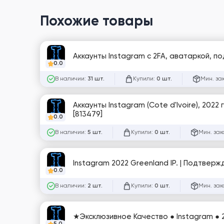
Похожие товары
Аккаунты Instagram с 2FA, аватаркой, по
0.0
В наличии:
Купили:
Мин. за
31 шт.
0 шт.
Аккаунты Instagram (Cote d'Ivoire), 2022
[813479]
0.0
В наличии:
Купили:
Мин. зак
5 шт.
0 шт.
Instagram 2022 Greenland IP. | Подтверж
0.0
В наличии:
Купили:
Мин. зак
2 шт.
0 шт.
★Эксклюзивное Качество ● Instagram ● 