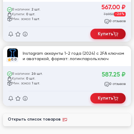
567.00
₽
В наличии:
2 шт.
Купили:
769.50
-26%
0 шт.
Мин. заказ:
1 шт.
отзывов
0
Купить
Instagram аккаунты 1-2 года (2024) с 2FA ключом
и аватаркой, формат: логин:пароль:ключ
0.0
587.25
₽
В наличии:
26 шт.
Купили:
0 шт.
Мин. заказ:
1 шт.
отзывов
0
Купить
Открыть список товаров