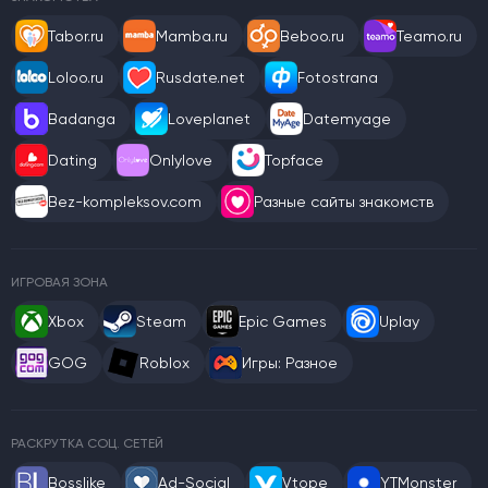
Tabor.ru
Mamba.ru
Beboo.ru
Teamo.ru
Loloo.ru
Rusdate.net
Fotostrana
Badanga
Loveplanet
Datemyage
Dating
Onlylove
Topface
Bez-kompleksov.com
Разные сайты знакомств
ИГРОВАЯ ЗОНА
Xbox
Steam
Epic Games
Uplay
GOG
Roblox
Игры: Разное
РАСКРУТКА СОЦ. СЕТЕЙ
Bosslike
Ad-Social
Vtope
YTMonster