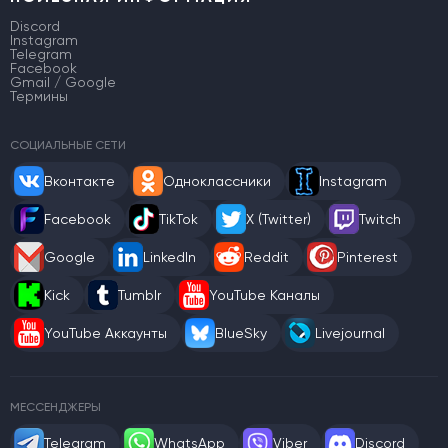
Discord
Instagram
Telegram
Facebook
Gmail / Google
Термины
СОЦИАЛЬНЫЕ СЕТИ
Вконтакте
Одноклассники
Instagram
Facebook
TikTok
X (Twitter)
Twitch
Google
LinkedIn
Reddit
Pinterest
Kick
Tumblr
YouTube Каналы
YouTube Аккаунты
BlueSky
Livejournal
МЕССЕНДЖЕРЫ
Telegram
WhatsApp
Viber
Discord