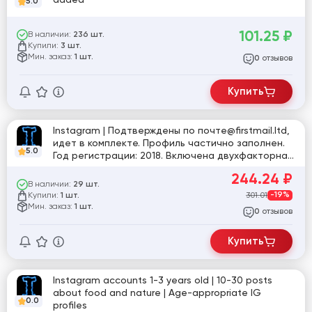
5.0
101.25
₽
В наличии:
236 шт.
Купили:
3 шт.
Мин. заказ:
1 шт.
отзывов
0
Купить
Instagram | Подтверждены по почте@firstmail.ltd,
идет в комплекте. Профиль частично заполнен.
5.0
Год регистрации: 2018. Включена двухфакторная
аутентификация. Страна регистрации: MIX.
244.24
₽
В наличии:
29 шт.
Купили:
301.01
-19%
1 шт.
Мин. заказ:
1 шт.
отзывов
0
Купить
Instagram accounts 1-3 years old | 10-30 posts
about food and nature | Age-appropriate IG
0.0
profiles