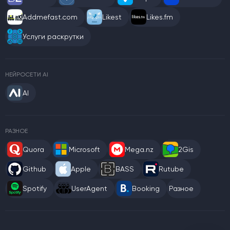
Addmefast.com
Likest
Likes.fm
Услуги раскрутки
НЕЙРОСЕТИ AI
AI
РАЗНОЕ
Quora
Microsoft
Mega.nz
2Gis
Github
Apple
BASS
Rutube
Spotify
UserAgent
Booking
Разное