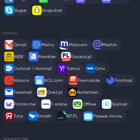
Skype
Snapchat
ПОЧТЫ
Gmail
Mail.ru
Mail.com
Mail.tm
WEB
Rambler
Gazeta.pl
Outlook / Hotmail
Yahoo
Gmx
Inbox.lv
AOL.com
Firemail.de
Firstmail
Freemail
Onet.pl
Notletters
Proton.me
T-online
Offilive
Skymail
Tuta
Emailn
INT.PL
Разные почты
ЗНАКОМСТВА