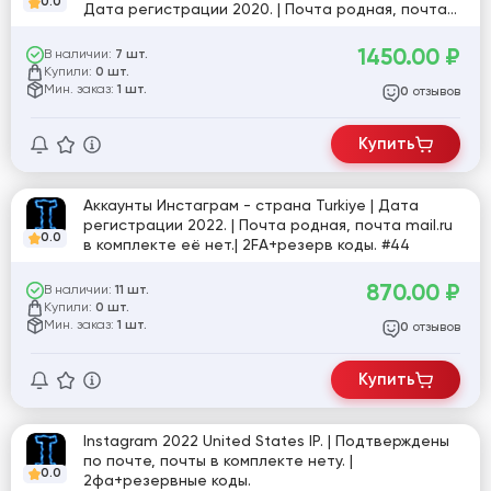
0.0
Дата регистрации 2020. | Почта родная, почта
mail.ru в комплекте её нет .| 2FA+резерв коды. #
44
1450.00
₽
В наличии:
7 шт.
Купили:
0 шт.
Мин. заказ:
1 шт.
отзывов
0
Купить
Аккаунты Инстаграм - страна Turkiye | Дата
регистрации 2022. | Почта родная, почта mail.ru
0.0
в комплекте её нет.| 2FA+резерв коды. #44
870.00
₽
В наличии:
11 шт.
Купили:
0 шт.
Мин. заказ:
1 шт.
отзывов
0
Купить
Instagram 2022 United States IP. | Подтверждены
по почте, почты в комплекте нету. |
0.0
2фа+резервные коды.