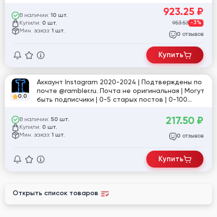
923.25
₽
В наличии:
10 шт.
Купили:
953.53
-3%
0 шт.
Мин. заказ:
1 шт.
отзывов
0
Купить
Аккаунт Instagram 2020-2024 | Подтверждены по
почте @rambler.ru. Почта не оригинальная | Могут
0.0
быть подписчики | 0-5 старых постов | 0-100
фолловеров | Рег. MIX IP
217.50
₽
В наличии:
50 шт.
Купили:
0 шт.
Мин. заказ:
1 шт.
отзывов
0
Купить
Открыть список товаров