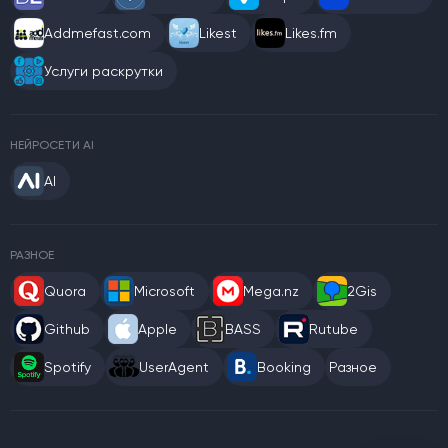
Addmefast.com
Likest
Likes.fm
Услуги раскрутки
НЕЙРОСЕТИ AI
AI
РАЗНОЕ
Quora
Microsoft
Mega.nz
2Gis
Github
Apple
BASS
Rutube
Spotify
UserAgent
Booking
Разное