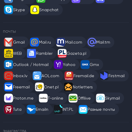
Skype
Snapchat
ПОЧТЫ
Gmail
Mail.ru
Mail.com
Mail.tm
WEB
Rambler
Gazeta.pl
Outlook / Hotmail
Yahoo
Gmx
Inbox.lv
AOL.com
Firemail.de
Firstmail
Freemail
Onet.pl
Notletters
Proton.me
T-online
Offilive
Skymail
Tuta
Emailn
INT.PL
Разные почты
ЗНАКОМСТВА