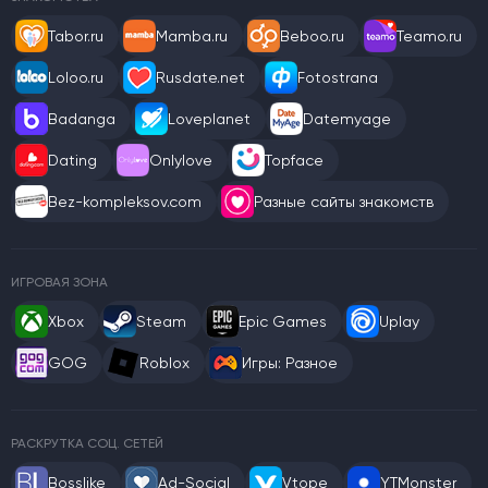
Tabor.ru
Mamba.ru
Beboo.ru
Teamo.ru
Loloo.ru
Rusdate.net
Fotostrana
Badanga
Loveplanet
Datemyage
Dating
Onlylove
Topface
Bez-kompleksov.com
Разные сайты знакомств
ИГРОВАЯ ЗОНА
Xbox
Steam
Epic Games
Uplay
GOG
Roblox
Игры: Разное
РАСКРУТКА СОЦ. СЕТЕЙ
Bosslike
Ad-Social
Vtope
YTMonster