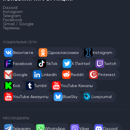
Discord
Instagram
Telegram
Facebook
Gmail / Google
Термины
СОЦИАЛЬНЫЕ СЕТИ
Вконтакте
Одноклассники
Instagram
Facebook
TikTok
X (Twitter)
Twitch
Google
LinkedIn
Reddit
Pinterest
Kick
Tumblr
YouTube Каналы
YouTube Аккаунты
BlueSky
Livejournal
МЕССЕНДЖЕРЫ
Telegram
WhatsApp
Viber
Discord