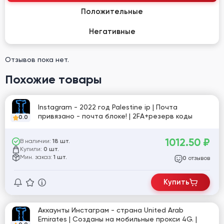
Положительные
Негативные
Отзывов пока нет.
Похожие товары
Instagram - 2022 год Palestine ip | Почта
привязано - почта блоке! | 2FA+резерв коды
0.0
1012.50
₽
В наличии:
18 шт.
Купили:
0 шт.
Мин. заказ:
1 шт.
отзывов
0
Купить
Аккаунты Инстаграм - страна United Arab
Emirates | Cозданы на мобильные прокси 4G. |