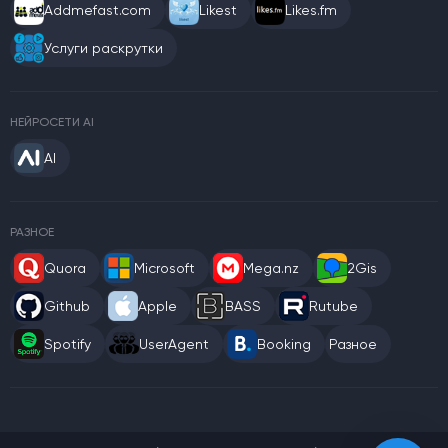
Addmefast.com
Likest
Likes.fm
Услуги раскрутки
НЕЙРОСЕТИ AI
AI
РАЗНОЕ
Quora
Microsoft
Mega.nz
2Gis
Github
Apple
BASS
Rutube
Spotify
UserAgent
Booking
Разное