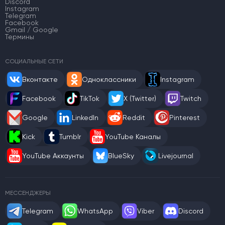
Discord
Instagram
Telegram
Facebook
Gmail / Google
Термины
СОЦИАЛЬНЫЕ СЕТИ
Вконтакте
Одноклассники
Instagram
Facebook
TikTok
X (Twitter)
Twitch
Google
LinkedIn
Reddit
Pinterest
Kick
Tumblr
YouTube Каналы
YouTube Аккаунты
BlueSky
Livejournal
МЕССЕНДЖЕРЫ
Telegram
WhatsApp
Viber
Discord