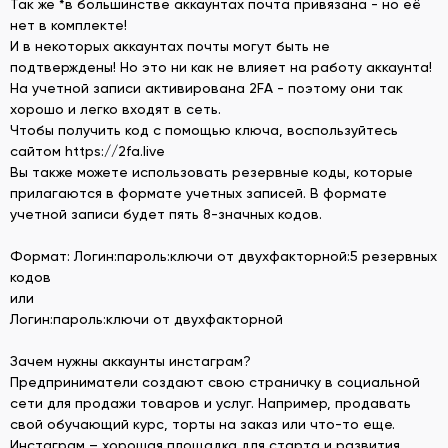
Так же *в большинстве аккаунтах почта привязана - но её
нет в комплекте!
И в некоторых аккаунтах почты могут быть не
подтверждены! Но это ни как не влияет на работу аккаунта!
На учетной записи активирована 2FA - поэтому они так
хорошо и легко входят в сеть.
Чтобы получить код с помощью ключа, воспользуйтесь
сайтом https://2fa.live
Вы также можете использовать резервные коды, которые
прилагаются в формате учетных записей. В формате
учетной записи будет пять 8-значных кодов.
Формат: Логин:пароль:ключи от двухфакторной:5 резервных
кодов
или
Логин:пароль:ключи от двухфакторной
Зачем нужны аккаунты инстаграм?
Предприниматели создают свою страничку в социальной
сети для продажи товаров и услуг. Например, продавать
свой обучающий курс, торты на заказ или что-то еще.
Инстаграм – хорошая площадка для старта и развития