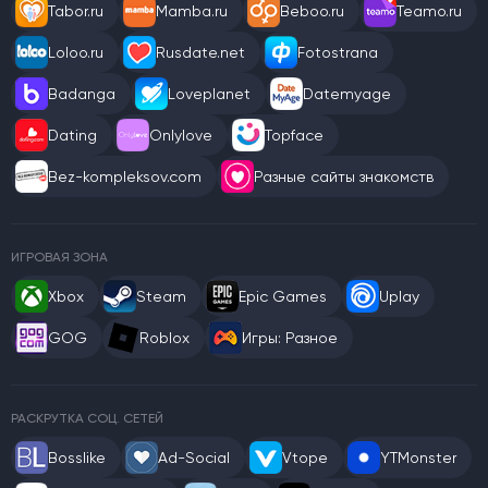
Tabor.ru
Mamba.ru
Beboo.ru
Teamo.ru
Loloo.ru
Rusdate.net
Fotostrana
Badanga
Loveplanet
Datemyage
Dating
Onlylove
Topface
Bez-kompleksov.com
Разные сайты знакомств
ИГРОВАЯ ЗОНА
Xbox
Steam
Epic Games
Uplay
GOG
Roblox
Игры: Разное
РАСКРУТКА СОЦ. СЕТЕЙ
Bosslike
Ad-Social
Vtope
YTMonster