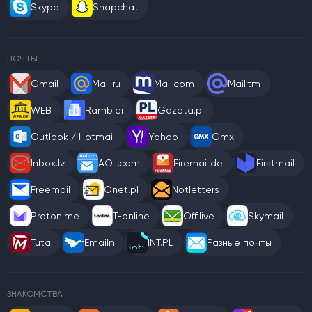
Skype
Snapchat
ПОЧТЫ
Gmail
Mail.ru
Mail.com
Mail.tm
WEB
Rambler
Gazeta.pl
Outlook / Hotmail
Yahoo
Gmx
Inbox.lv
AOL.com
Firemail.de
Firstmail
Freemail
Onet.pl
Notletters
Proton.me
T-online
Offilive
Skymail
Tuta
Emailn
INT.PL
Разные почты
ЗНАКОМСТВА