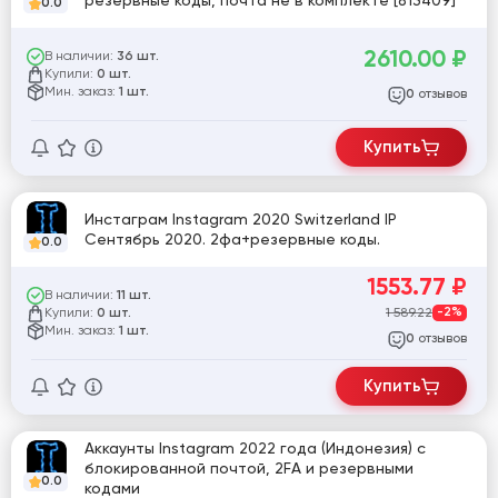
резервные коды, почта не в комплекте [813409]
0.0
2610.00
₽
В наличии:
36 шт.
Купили:
0 шт.
Мин. заказ:
1 шт.
отзывов
0
Купить
Инстаграм Instagram 2020 Switzerland IP
Сентябрь 2020. 2фа+резервные коды.
0.0
1553.77
₽
В наличии:
11 шт.
Купили:
1 589.22
-2%
0 шт.
Мин. заказ:
1 шт.
отзывов
0
Купить
Аккаунты Instagram 2022 года (Индонезия) с
блокированной почтой, 2FA и резервными
0.0
кодами