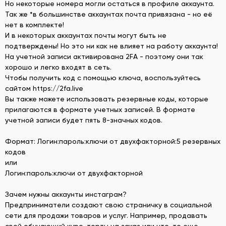
Но некоторые номера могли остаться в профиле аккаунта.
Так же *в большинстве аккаунтах почта привязана - но её
нет в комплекте!
И в некоторых аккаунтах почты могут быть не
подтверждены! Но это ни как не влияет на работу аккаунта!
На учетной записи активирована 2FA - поэтому они так
хорошо и легко входят в сеть.
Чтобы получить код с помощью ключа, воспользуйтесь
сайтом https://2fa.live
Вы также можете использовать резервные коды, которые
прилагаются в формате учетных записей. В формате
учетной записи будет пять 8-значных кодов.
Формат: Логин:пароль:ключи от двухфакторной:5 резервных
кодов
или
Логин:пароль:ключи от двухфакторной
Зачем нужны аккаунты инстаграм?
Предприниматели создают свою страничку в социальной
сети для продажи товаров и услуг. Например, продавать
свой обучающий курс, торты на заказ или что-то еще.