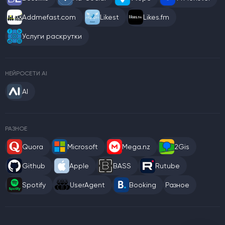
Addmefast.com
Likest
Likes.fm
Услуги раскрутки
НЕЙРОСЕТИ AI
AI
РАЗНОЕ
Quora
Microsoft
Mega.nz
2Gis
Github
Apple
BASS
Rutube
Spotify
UserAgent
Booking
Разное