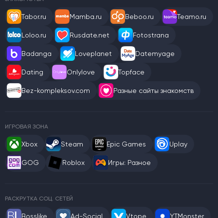
Tabor.ru
Mamba.ru
Beboo.ru
Teamo.ru
Loloo.ru
Rusdate.net
Fotostrana
Badanga
Loveplanet
Datemyage
Dating
Onlylove
Topface
Bez-kompleksov.com
Разные сайты знакомств
ИГРОВАЯ ЗОНА
Xbox
Steam
Epic Games
Uplay
GOG
Roblox
Игры: Разное
РАСКРУТКА СОЦ. СЕТЕЙ
Bosslike
Ad-Social
Vtope
YTMonster