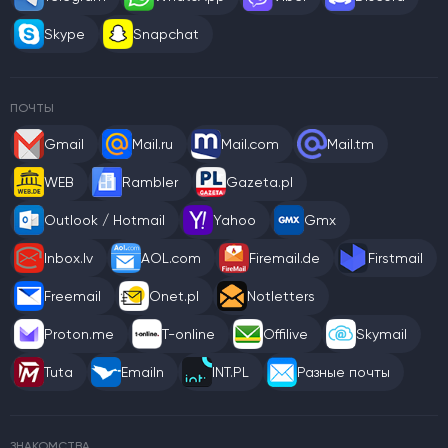
Skype
Snapchat
ПОЧТЫ
Gmail
Mail.ru
Mail.com
Mail.tm
WEB
Rambler
Gazeta.pl
Outlook / Hotmail
Yahoo
Gmx
Inbox.lv
AOL.com
Firemail.de
Firstmail
Freemail
Onet.pl
Notletters
Proton.me
T-online
Offilive
Skymail
Tuta
Emailn
INT.PL
Разные почты
ЗНАКОМСТВА