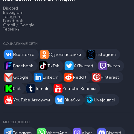
Discord
Instagram
Telegram
Facebook
Gmail / Google
Термины
СОЦИАЛЬНЫЕ СЕТИ
Вконтакте
Одноклассники
Instagram
Facebook
TikTok
X (Twitter)
Twitch
Google
LinkedIn
Reddit
Pinterest
Kick
Tumblr
YouTube Каналы
YouTube Аккаунты
BlueSky
Livejournal
МЕССЕНДЖЕРЫ
Telegram
WhatsApp
Viber
Discord