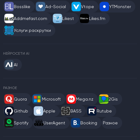
Bosslike
Ad-Social
Vtope
YTMonster
Addmefast.com
Likest
Likes.fm
Услуги раскрутки
НЕЙРОСЕТИ AI
AI
РАЗНОЕ
Quora
Microsoft
Mega.nz
2Gis
Github
Apple
BASS
Rutube
Spotify
UserAgent
Booking
Разное