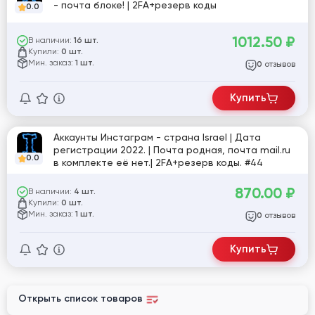
- почта блоке! | 2FA+резерв коды
0.0
1012.50
₽
В наличии:
16 шт.
Купили:
0 шт.
Мин. заказ:
1 шт.
отзывов
0
Купить
Аккаунты Инстаграм - страна Israel | Дата
регистрации 2022. | Почта родная, почта mail.ru
0.0
в комплекте её нет.| 2FA+резерв коды. #44
870.00
₽
В наличии:
4 шт.
Купили:
0 шт.
Мин. заказ:
1 шт.
отзывов
0
Купить
Открыть список товаров