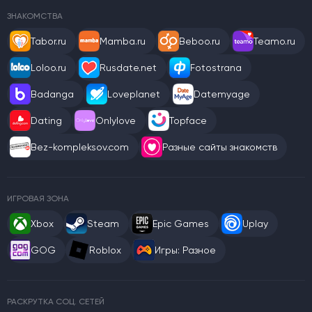
ЗНАКОМСТВА
Tabor.ru
Mamba.ru
Beboo.ru
Teamo.ru
Loloo.ru
Rusdate.net
Fotostrana
Badanga
Loveplanet
Datemyage
Dating
Onlylove
Topface
Bez-kompleksov.com
Разные сайты знакомств
ИГРОВАЯ ЗОНА
Xbox
Steam
Epic Games
Uplay
GOG
Roblox
Игры: Разное
РАСКРУТКА СОЦ. СЕТЕЙ