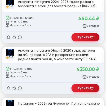
Аккаунты Instagram 2024-2026 годов разного
возраста с email для восстановления [801677]
0.0
440.44
₽
В наличии:
10 шт.
Купили:
0 шт.
Мин. заказ:
1 шт.
отзывов
0
Купить
Аккаунты Instagram (Чехия) 2020 года, авторег
на 4G-прокси, с 2FA и резервными кодами,
0.0
родная почта mail.ru, в комплекте нету [806174]
4350.00
₽
В наличии:
7 шт.
Купили:
0 шт.
Мин. заказ:
1 шт.
отзывов
0
Купить
Instagram - 2022 год Greece ip | Почта привязано