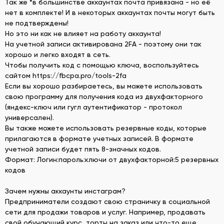
Так же *в большинстве аккаунтах почта привязана - но её
нет в комплекте! И в некоторых аккаунтах почты могут быть
не подтверждены!
Но это ни как не влияет на работу аккаунта!
На учетной записи активирована 2FA - поэтому они так
хорошо и легко входят в сеть.
Чтобы получить код с помощью ключа, воспользуйтесь
сайтом https://fbcpa.pro/tools-2fa
Если вы хорошо разбираетесь, вы можете использовать
свою программу для получения кода из двухфакторного
(яндекс-ключ или гугл аутентификатор - протокол
универсален).
Вы также можете использовать резервные коды, которые
прилагаются в формате учетных записей. В формате
учетной записи будет пять 8-значных кодов.
Формат: Логин:пароль:ключи от двухфакторной:5 резервных
кодов
Зачем нужны аккаунты инстаграм?
Предприниматели создают свою страничку в социальной
сети для продажи товаров и услуг. Например, продавать
свой обучающий курс, торты на заказ или что-то еще.