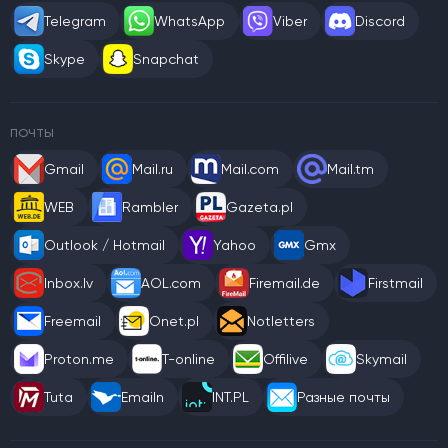
Telegram
WhatsApp
Viber
Discord
Skype
Snapchat
ПОЧТЫ
Gmail
Mail.ru
Mail.com
Mail.tm
WEB
Rambler
Gazeta.pl
Outlook / Hotmail
Yahoo
Gmx
Inbox.lv
AOL.com
Firemail.de
Firstmail
Freemail
Onet.pl
Notletters
Proton.me
T-online
Offilive
Skymail
Tuta
Emailn
INT.PL
Разные почты