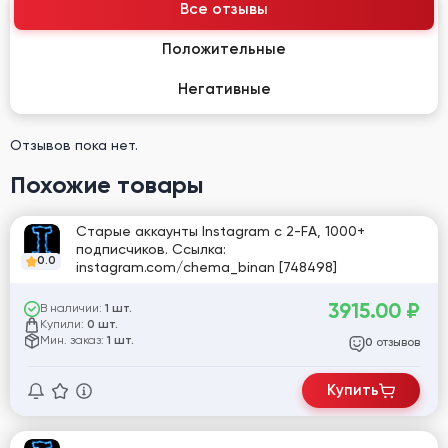
Все отзывы
Положительные
Негативные
Отзывов пока нет.
Похожие товары
Старые аккаунты Instagram с 2-FA, 1000+
подписчиков. Ссылка:
0.0
instagram.com/chema_binan [748498]
3915.00
₽
В наличии:
1 шт.
Купили:
0 шт.
Мин. заказ:
1 шт.
отзывов
0
Купить