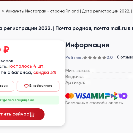
е
Аккаунты Инстаграм - страна Finland | Дата регистрации 2022. | 
а регистрации 2022. | Почта родная, почта mail.ru в
Информация
0
₽
Рейтинг:
0 отзыв
0.0
оваров
сть
осталось 4 шт.
Мин. заказ:
те с баланса,
скидка 3%
Выдача:
Артикул:
ться
В избранное
Сделка защищена
Возможные способы оплаты
упить сейчас