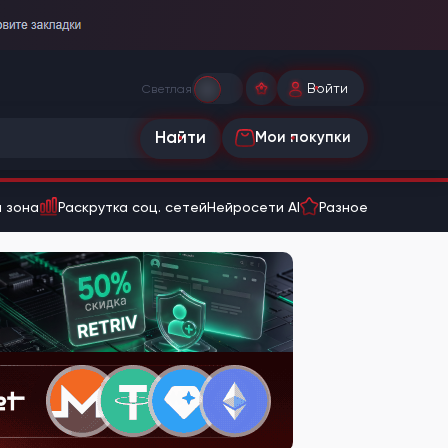
Войти
Светлая
Найти
Мои покупки
 зона
Раскрутка соц. сетей
Нейросети AI
Разное