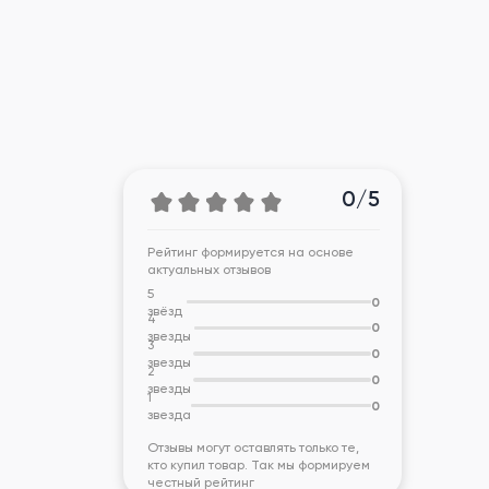
0/5
Рейтинг формируется на основе
актуальных отзывов
5
0
звёзд
4
0
звезды
3
0
звезды
2
0
звезды
1
0
звезда
Отзывы могут оставлять только те,
кто купил товар. Так мы формируем
честный рейтинг