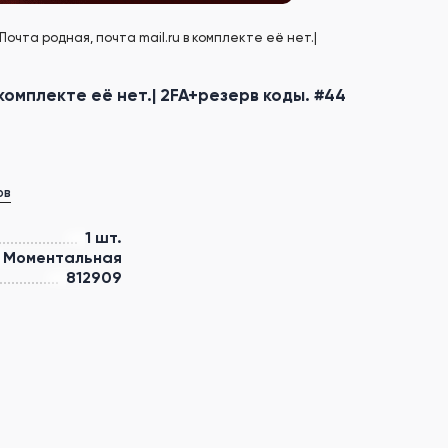
Почта родная, почта mail.ru в комплекте её нет.|
 комплекте её нет.| 2FA+резерв коды. #44
ов
1 шт.
Моментальная
812909