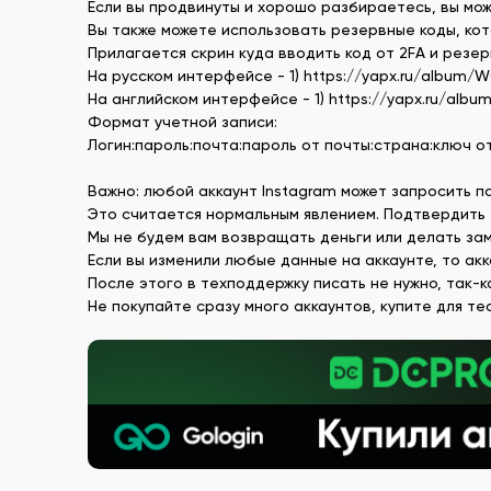
Если вы продвинуты и хорошо разбираетесь, вы мо
Вы также можете использовать резервные коды, кот
Прилагается скрин куда вводить код от 2FA и резер
На русском интерфейсе - 1) https://yapx.ru/album/W
На английском интерфейсе - 1) https://yapx.ru/album
Формат учетной записи:
Логин:пароль:почта:пароль от почты:страна:ключ о
Важно: любой аккаунт Instagram может запросить п
Это считается нормальным явлением. Подтвердить 
Мы не будем вам возвращать деньги или делать зам
Если вы изменили любые данные на аккаунте, то ак
После этого в техподдержку писать не нужно, так-к
Не покупайте сразу много аккаунтов, купите для те