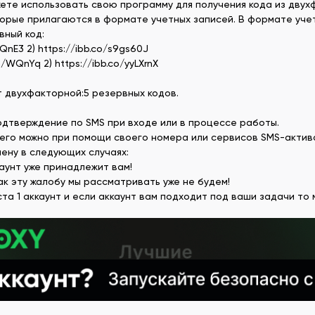
жете использовать свою программу для получения кода из двух
орые прилагаются в формате учетных записей. В формате учет
вный код:
QnE3 2) https://ibb.co/s9gs60J
/WQnYq 2) https://ibb.co/yyLXrnX
т двухфакторной:5 резервных кодов.
одтверждение по SMS при входе или в процессе работы.
его можно при помощи своего номера или сервисов SMS-актив
ену в следующих случаях:
каунт уже принадлежит вам!
ак эту жалобу мы рассматривать уже не будем!
ста 1 аккаунт и если аккаунт вам подходит под ваши задачи то