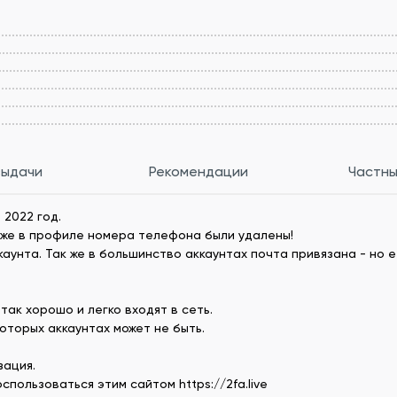
выдачи
Рекомендации
Частны
 2022 год.
зже в профиле номера телефона были удалены!
унта. Так же в большинство аккаунтах почта привязана - но е
так хорошо и легко входят в сеть.
оторых аккаунтах может не быть.
зация.
пользоваться этим сайтом https://2fa.live