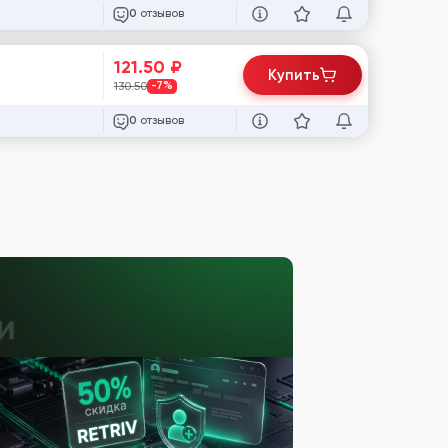
отзывов
0
121.50
₽
Купить
130.50
-7%
отзывов
0