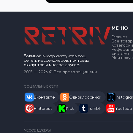
МЕНЮ
Главная
Все товар
Категории
Рефераль
система
Большой выбор аккаунтов соц.
Мои покуп
сетей, мессенджеров, почтовых
аккаунтов и многое другое.
2015 — 2026 © Все права защищены
СОЦИАЛЬНЫЕ СЕТИ
Вконтакте
Одноклассники
Instagr
Pinterest
Kick
Tumblr
YouTube
МЕССЕНДЖЕРЫ