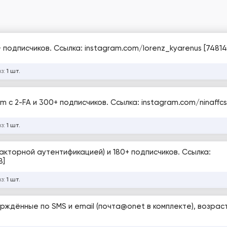
 подписчиков. Ссылка: instagram.com/lorenz_kyarenus [74814
аз:
1 шт.
 с 2-FA и 300+ подписчиков. Ссылка: instagram.com/ninaffcs
аз:
1 шт.
акторной аутентификацией) и 180+ подписчиков. Ссылка:
8]
аз:
1 шт.
рждённые по SMS и email (почта@onet в комплекте), возраст