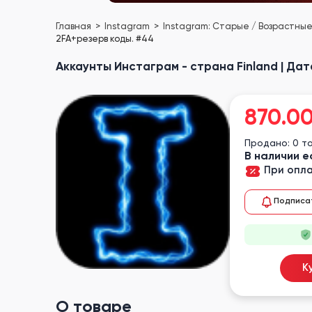
Главная
Instagram
Instagram: Старые / Возрастны
2FA+резерв коды. #44
Аккаунты Инстаграм - страна Finland | Дат
870.0
Продано: 0 т
В наличии е
При опла
Подписа
К
О товаре