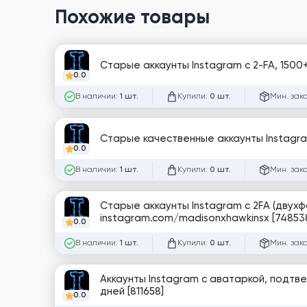
Похожие товары
Старые аккаунты Instagram с 2-FA, 1500+
0.0
В наличии:
Купили:
Мин. зак
1 шт.
0 шт.
Старые качественные аккаунты Instagram
0.0
В наличии:
Купили:
Мин. зак
1 шт.
0 шт.
Старые аккаунты Instagram с 2FA (двухф
instagram.com/madisonxhawkinsx [74853
0.0
В наличии:
Купили:
Мин. зак
1 шт.
0 шт.
Аккаунты Instagram с аватаркой, подтве
дней [811658]
0.0