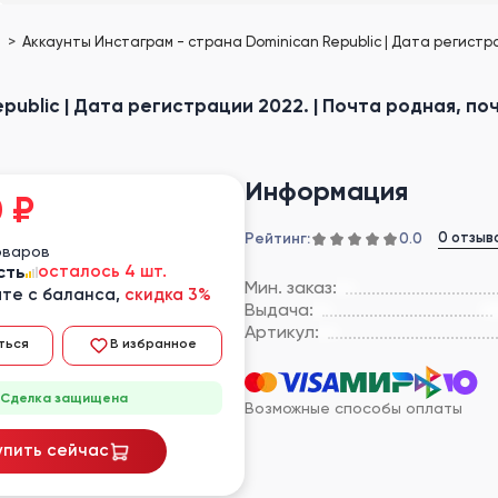
е
Аккаунты Инстаграм - страна Dominican Republic | Дата регистрац
ublic | Дата регистрации 2022. | Почта родная, почт
Информация
0
₽
Рейтинг:
0 отзыв
0.0
оваров
сть
осталось 4 шт.
Мин. заказ:
те с баланса,
скидка 3%
Выдача:
Артикул:
ться
В избранное
Сделка защищена
Возможные способы оплаты
упить сейчас