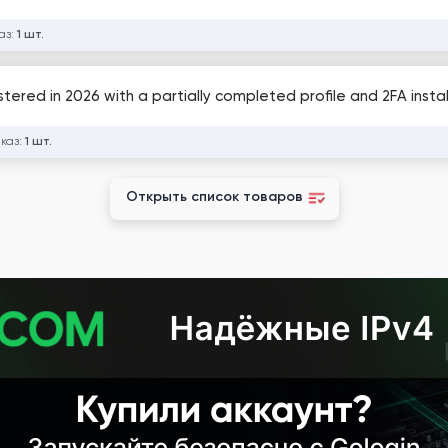
аз:
1 шт.
tered in 2026 with a partially completed profile and 2FA insta
аказ:
1 шт.
Открыть список товаров