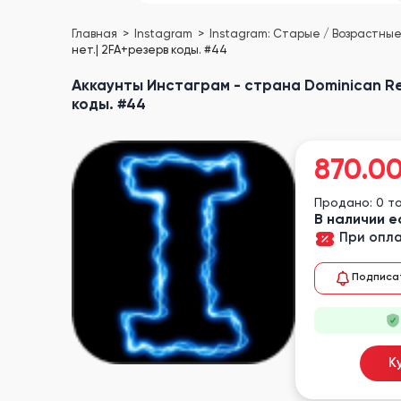
Главная
Instagram
Instagram: Старые / Возрастны
нет.| 2FA+резерв коды. #44
Аккаунты Инстаграм - страна Dominican Rep
коды. #44
870.0
Продано: 0 т
В наличии е
При опла
Подписа
К