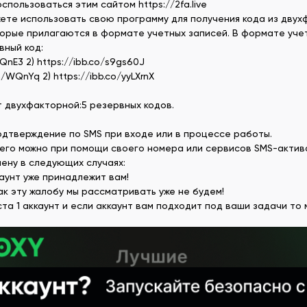
пользоваться этим сайтом https://2fa.live
жете использовать свою программу для получения кода из двух
орые прилагаются в формате учетных записей. В формате учет
вный код:
QnE3 2) https://ibb.co/s9gs60J
/WQnYq 2) https://ibb.co/yyLXrnX
т двухфакторной:5 резервных кодов.
одтверждение по SMS при входе или в процессе работы.
его можно при помощи своего номера или сервисов SMS-актив
ену в следующих случаях:
каунт уже принадлежит вам!
ак эту жалобу мы рассматривать уже не будем!
ста 1 аккаунт и если аккаунт вам подходит под ваши задачи то