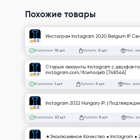
Похожие товары
Инстаграм Instagram 2020 Belgium IP С
0.0
В наличии:
Купили:
Мин. за
10 шт.
0 шт.
Старые аккаунты Instagram с двухфакто
instagram.com/lfcwhoqeb [748546]
0.0
В наличии:
Купили:
Мин. зак
1 шт.
0 шт.
Instagram 2022 Hungary IP. | Подтвержде
0.0
В наличии:
Купили:
Мин. за
23 шт.
0 шт.
★Эксклюзивное Качество ● Instagram ● 