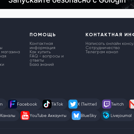
ПОМОЩЬ
КОНТАКТНАЯ И
Контактная
Написать онлайн консу
ы
информация
Сотрудничество
 магазина
Как купить
Телеграм канал
ная
FAQ - вопросы и
ответы
ки
База знаний
am
Facebook
TikTok
X (Twitter)
Twitch
 Каналы
YouTube Аккаунты
BlueSky
Livejournal