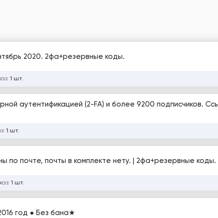
ентябрь 2020. 2фа+резервные коды.
каз:
1 шт.
рной аутентификацией (2-FA) и более 9200 подписчиков. Ссы
аз:
1 шт.
ны по почте, почты в комплекте нету. | 2фа+резервные коды.
каз:
1 шт.
2016 год ● Без бана★