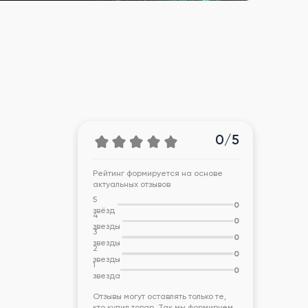
0/5
Рейтинг формируется на основе
актуальных отзывов
5
0
звёзд
4
0
звезды
3
0
звезды
2
0
звезды
1
0
звезда
Отзывы могут оставлять только те,
кто купил товар. Так мы формируем