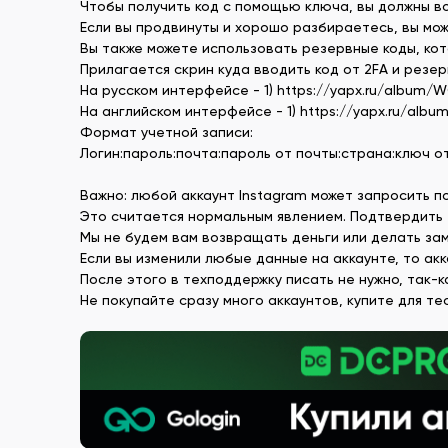
Чтобы получить код с помощью ключа, вы должны вос
Если вы продвинуты и хорошо разбираетесь, вы мо
Вы также можете использовать резервные коды, кот
Прилагается скрин куда вводить код от 2FA и резер
На русском интерфейсе - 1) https://yapx.ru/album/W
На английском интерфейсе - 1) https://yapx.ru/album
Формат учетной записи:
Логин:пароль:почта:пароль от почты:страна:ключ о
Важно: любой аккаунт Instagram может запросить п
Это считается нормальным явлением. Подтвердить 
Мы не будем вам возвращать деньги или делать зам
Если вы изменили любые данные на аккаунте, то ак
После этого в техподдержку писать не нужно, так-к
Не покупайте сразу много аккаунтов, купите для те