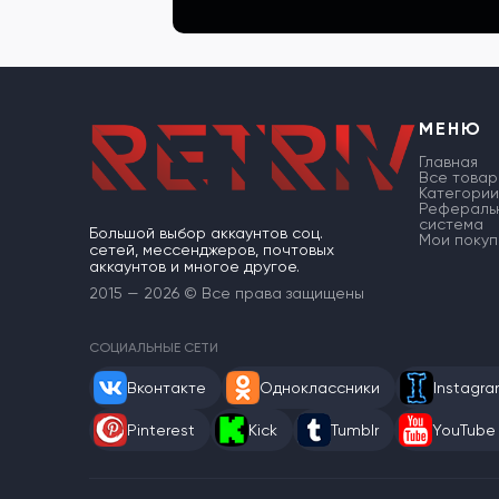
МЕНЮ
Главная
Все товар
Категории
Рефераль
система
Большой выбор аккаунтов соц.
Мои покуп
сетей, мессенджеров, почтовых
аккаунтов и многое другое.
2015 — 2026 © Все права защищены
СОЦИАЛЬНЫЕ СЕТИ
Вконтакте
Одноклассники
Instagr
Pinterest
Kick
Tumblr
YouTube