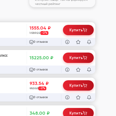
честный рейтинг
1555.04
₽
Купить
1 589.22
-2%
отзывов
0
лка:
15225.00
₽
Купить
отзывов
0
933.54
₽
Купить
953.53
-2%
отзывов
0
348.00
₽
Купить