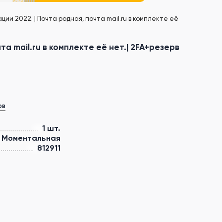
ии 2022. | Почта родная, почта mail.ru в комплекте её
а mail.ru в комплекте её нет.| 2FA+резерв
ов
1 шт.
Моментальная
812911