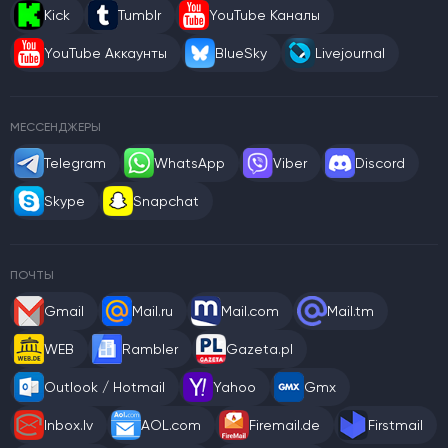
Kick
Tumblr
YouTube Каналы
YouTube Аккаунты
BlueSky
Livejournal
МЕССЕНДЖЕРЫ
Telegram
WhatsApp
Viber
Discord
Skype
Snapchat
ПОЧТЫ
Gmail
Mail.ru
Mail.com
Mail.tm
WEB
Rambler
Gazeta.pl
Outlook / Hotmail
Yahoo
Gmx
Inbox.lv
AOL.com
Firemail.de
Firstmail