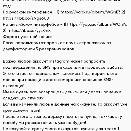
код:
На русском интерфейсе - 1) https://yapx.ru/album/WQnE3 2)
https://ibb.co/s9gs60J
На английском интерфейсе - 1) https://yapx.ru/album/WQnYq
2) https://ibb.co/yyLXrnX
Формат учетной записи:
Логин:пароль:почта:пароль от почты:страна:ключ от
двухфакторной:5 резервных кодов.
Важно: любой аккаунт Instagram может запросить
подтверждение по SMS при входе или в процессе работы.
Это считается нормальным явлением. Подтвердить его
можно при помощи своего номера или сервисов SMS-
активаций.
Мы не будем вам возвращать деньги или делать замену в
следующих случаях:
Если вы изменили любые данные на аккаунте, то аккаунт уже
принадлежит вам!
После этого в техподдержку писать не нужно, так-как эту
жалобу мы рассматривать уже не будем!
Не покупайте сразу много аккаунтов, купите для теста 1