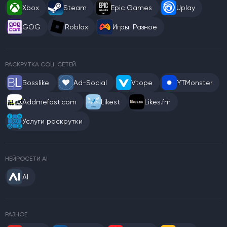
Xbox
Steam
Epic Games
Uplay
GOG
Roblox
Игры: Разное
РАСКРУТКА СОЦ. СЕТЕЙ
Bosslike
Ad-Social
Vtope
YTMonster
Addmefast.com
Likest
Likes.fm
Услуги раскрутки
НЕЙРОСЕТИ AI
AI
РАЗНОЕ