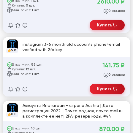
2610.00
₽
В наличии:
1 шт.
Купили:
0 шт.
Мин. заказ:
1 шт.
отзывов
0
Купить
instagram 3-6 month old accounts phone+email
verified with 2fa key
5.0
141.75
₽
В наличии:
85 шт.
Купили:
12 шт.
Мин. заказ:
1 шт.
отзывов
0
Купить
Аккаунты Инстаграм - страна Austria | Дата
регистрации 2022. | Почта родная, почта mail.ru
0.0
в комплекте её нет.| 2FA+резерв коды. #44
870.00
₽
В наличии:
10 шт.