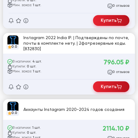
Купили:
0 шт.
Мин. заказ:
1 шт.
отзывов
0
Купить
Instagram 2022 India IP. | Подтверждены по почте,
почты в комплекте нету. | 2фа+резервные коды.
0.0
[832830]
796.05
₽
В наличии:
4 шт.
Купили:
0 шт.
Мин. заказ:
1 шт.
отзывов
0
Купить
Аккаунты Instagram 2020-2024 годов создания
0.0
2114.10
₽
В наличии:
1 шт.
Купили:
0 шт.
Мин. заказ:
1 шт.