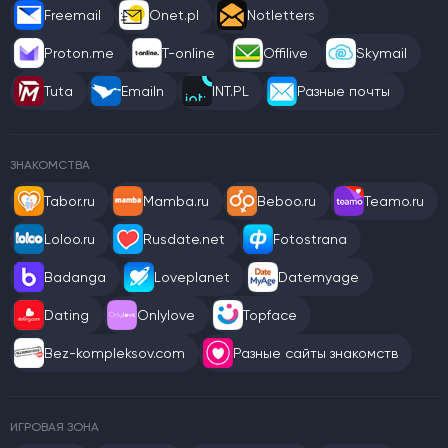
Freemail
Onet.pl
Notletters
Proton.me
T-online
Offilive
Skymail
Tuta
Emailn
INT.PL
Разные почты
ЗНАКОМСТВА
Tabor.ru
Mamba.ru
Beboo.ru
Teamo.ru
Loloo.ru
Rusdate.net
Fotostrana
Badanga
Loveplanet
Datemyage
Dating
Onlylove
Topface
Bez-kompleksov.com
Разные сайты знакомств
ИГРОВАЯ ЗОНА