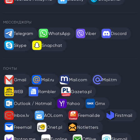
МЕССЕНДЖЕРЫ
Telegram
WhatsApp
Viber
Discord
Skype
Snapchat
ПОЧТЫ
Gmail
Mail.ru
Mail.com
Mail.tm
WEB
Rambler
Gazeta.pl
Outlook / Hotmail
Yahoo
Gmx
Inbox.lv
AOL.com
Firemail.de
Firstmail
Freemail
Onet.pl
Notletters
Proton.me
T-online
Offilive
Skymail