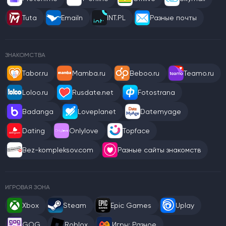
Tuta
Emailn
INT.PL
Разные почты
ЗНАКОМСТВА
Tabor.ru
Mamba.ru
Beboo.ru
Teamo.ru
Loloo.ru
Rusdate.net
Fotostrana
Badanga
Loveplanet
Datemyage
Dating
Onlylove
Topface
Bez-kompleksov.com
Разные сайты знакомств
ИГРОВАЯ ЗОНА
Xbox
Steam
Epic Games
Uplay
GOG
Roblox
Игры: Разное