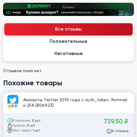
Все отзывы
Положительные
Негативные
Отзывов пока нет.
Похожие товары
Аккаунты Twitter 2010 года с auth_token, firstmail
и 2FA [806923]
0.0
739.50
₽
В наличии:
5 шт.
Купили:
0 шт.
Мин. заказ:
1 шт.
отзывов
0