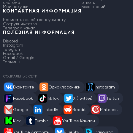
система
ответы
Мои покупки
База знаний
КОНТАКТНАЯ ИНФОРМАЦИЯ
Написать онлайн консультанту
Сотрудничество
Телеграм канал
ПОЛЕЗНАЯ ИНФОРМАЦИЯ
Discord
Instagram
Telegram
Facebook
Gmail / Google
Термины
СОЦИАЛЬНЫЕ СЕТИ
Вконтакте
Одноклассники
Instagram
Facebook
TikTok
X (Twitter)
Twitch
Google
LinkedIn
Reddit
Pinterest
Kick
Tumblr
YouTube Каналы
YouTube Аккаунты
BlueSky
Livejournal