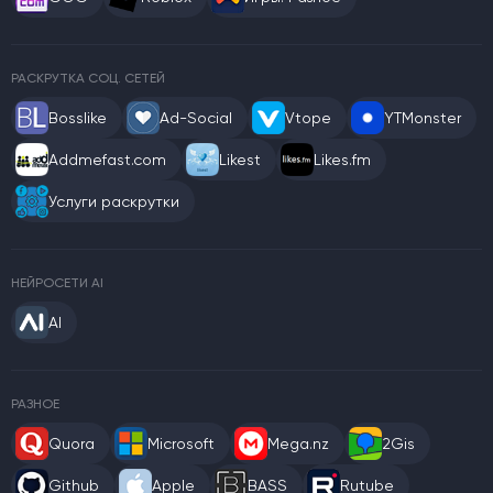
РАСКРУТКА СОЦ. СЕТЕЙ
Bosslike
Ad-Social
Vtope
YTMonster
Addmefast.com
Likest
Likes.fm
Услуги раскрутки
НЕЙРОСЕТИ AI
AI
РАЗНОЕ
Quora
Microsoft
Mega.nz
2Gis
Github
Apple
BASS
Rutube