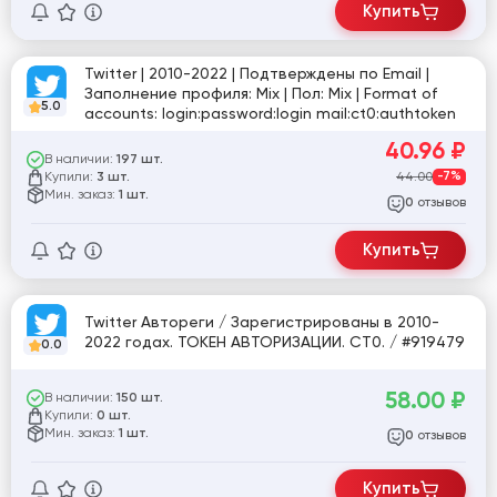
Купить
Twitter | 2010-2022 | Подтверждены по Email |
Заполнение профиля: Mix | Пол: Mix | Format of
5.0
accounts: login:password:login mail:ct0:authtoken
40.96
₽
В наличии:
197 шт.
Купили:
44.00
-7%
3 шт.
Мин. заказ:
1 шт.
отзывов
0
Купить
Twitter Автореги / Зарегистрированы в 2010-
2022 годах. ТОКЕН АВТОРИЗАЦИИ. CT0. / #919479
0.0
58.00
₽
В наличии:
150 шт.
Купили:
0 шт.
Мин. заказ:
1 шт.
отзывов
0
Купить