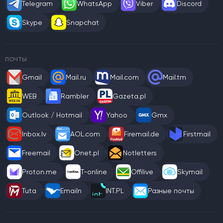
Telegram
WhatsApp
Viber
Discord
Skype
Snapchat
ПОЧТЫ
Gmail
Mail.ru
Mail.com
Mail.tm
WEB
Rambler
Gazeta.pl
Outlook / Hotmail
Yahoo
Gmx
Inbox.lv
AOL.com
Firemail.de
Firstmail
Freemail
Onet.pl
Notletters
Proton.me
T-online
Offilive
Skymail
Tuta
Emailn
INT.PL
Разные почты