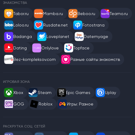
ЗНАКОМСТВА
Tabor.ru
Mamba.ru
Beboo.ru
Teamo.ru
Loloo.ru
Rusdate.net
Fotostrana
Badanga
Loveplanet
Datemyage
Dating
Onlylove
Topface
Bez-kompleksov.com
Разные сайты знакомств
ИГРОВАЯ ЗОНА
Xbox
Steam
Epic Games
Uplay
GOG
Roblox
Игры: Разное
РАСКРУТКА СОЦ. СЕТЕЙ