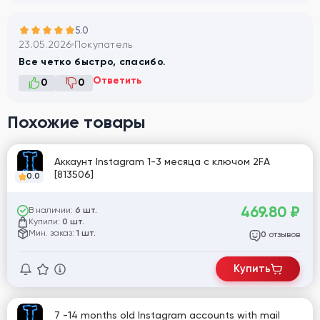
5.0
23.05.2026
Покупатель
Все четко быстро, спасибо.
Ответить
0
0
Похожие товары
Аккаунт Instagram 1-3 месяца с ключом 2FA
[813506]
0.0
469.80
₽
В наличии:
6 шт.
Купили:
0 шт.
Мин. заказ:
1 шт.
отзывов
0
Купить
7 -14 months old Instagram accounts with mail