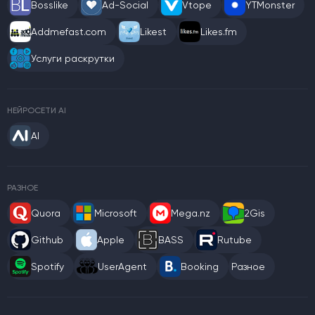
Bosslike
Ad-Social
Vtope
YTMonster
Addmefast.com
Likest
Likes.fm
Услуги раскрутки
НЕЙРОСЕТИ AI
AI
РАЗНОЕ
Quora
Microsoft
Mega.nz
2Gis
Github
Apple
BASS
Rutube
Spotify
UserAgent
Booking
Разное