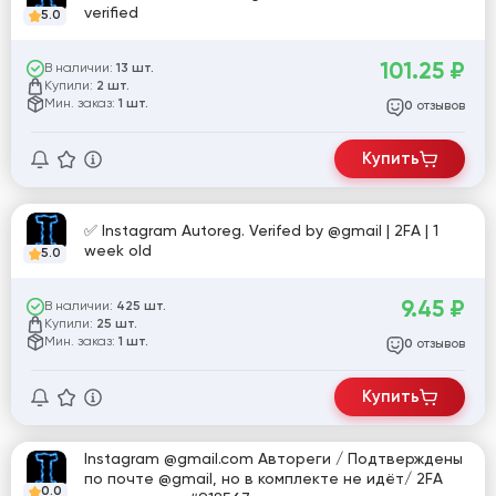
verified
5.0
101.25
₽
В наличии:
13 шт.
Купили:
2 шт.
Мин. заказ:
1 шт.
отзывов
0
Купить
✅ Instagram Autoreg. Verifed by @gmail | 2FA | 1
week old
5.0
9.45
₽
В наличии:
425 шт.
Купили:
25 шт.
Мин. заказ:
1 шт.
отзывов
0
Купить
Instagram @gmail.com Автореги / Подтверждены
по почте @gmail, но в комплекте не идёт/ 2FA
0.0