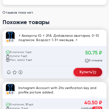
Отзывов пока нет.
Похожие товары
⚡️ Аккаунты IG ⚡️ 2FA. Добавлена аватарка. 0-10
подписок. Возраст 1-3+ месяцев. ⚡️
5.0
50.75
₽
В наличии:
1 шт.
Купили:
1 шт.
Мин. заказ:
1 шт.
отзывов
0
Купить
Instagram Account with 2fa verification key and
profile picture added.
5.0
40.50
₽
В наличии:
51 шт.
Купили:
2 025.00
-98%
2 шт.