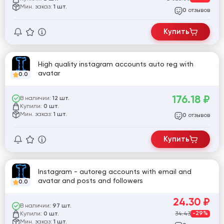
Мин. заказ:
1 шт.
отзывов
0
Купить
High quality instagram accounts auto reg with
avatar
0.0
176.18
₽
В наличии:
12 шт.
Купили:
0 шт.
Мин. заказ:
1 шт.
отзывов
0
Купить
Instagram - autoreg accounts with email and
avatar and posts and followers
0.0
24.30
₽
В наличии:
97 шт.
Купили:
34.43
-29%
0 шт.
Мин. заказ:
1 шт.