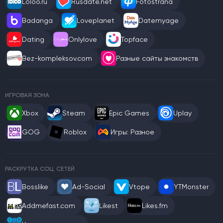
Loloo.ru
Rusdate.net
Fotostrana
Badanga
Loveplanet
Datemyage
Dating
Onlylove
Topface
Bez-kompleksov.com
Разные сайты знакомств
ИГРОВАЯ ЗОНА
Xbox
Steam
Epic Games
Uplay
GOG
Roblox
Игры: Разное
РАСКРУТКА СОЦ. СЕТЕЙ
Bosslike
Ad-Social
Vtope
YTMonster
Addmefast.com
Likest
Likes.fm