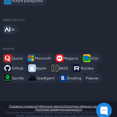
Услуги раскрутки
НЕЙРОСЕТИ AI
AI
РАЗНОЕ
Quora
Microsoft
Mega.nz
2Gis
Github
Apple
BASS
Rutube
Spotify
UserAgent
Booking
Разное
Правила сервиса
Публичная оферта
Политика обмена и возврата
Политика конфиденциальности
*Соцсети Instagram и Facebook запрещены в РФ. 21.03.2022 компания
Meta признана в России экстремистской организацией.