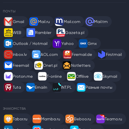
ПОЧТЫ
Gmail
Mail.ru
Mail.com
Mail.tm
WEB
Rambler
Gazeta.pl
Outlook / Hotmail
Yahoo
Gmx
Inbox.lv
AOL.com
Firemail.de
Firstmail
Freemail
Onet.pl
Notletters
Proton.me
T-online
Offilive
Skymail
Tuta
Emailn
INT.PL
Разные почты
ЗНАКОМСТВА
Tabor.ru
Mamba.ru
Beboo.ru
Teamo.ru