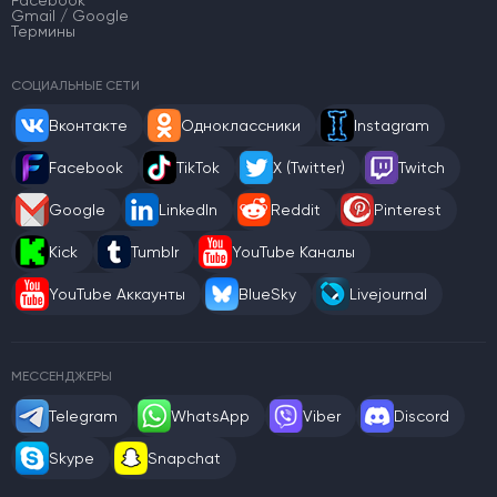
Facebook
Gmail / Google
Термины
СОЦИАЛЬНЫЕ СЕТИ
Вконтакте
Одноклассники
Instagram
Facebook
TikTok
X (Twitter)
Twitch
Google
LinkedIn
Reddit
Pinterest
Kick
Tumblr
YouTube Каналы
YouTube Аккаунты
BlueSky
Livejournal
МЕССЕНДЖЕРЫ
Telegram
WhatsApp
Viber
Discord
Skype
Snapchat