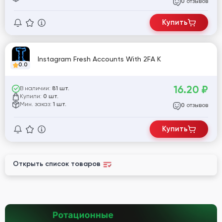
отзывов
0
Купить
Instagram Fresh Accounts With 2FA K
0.0
16.20
₽
В наличии:
81 шт.
Купили:
0 шт.
Мин. заказ:
1 шт.
отзывов
0
Купить
Открыть список товаров