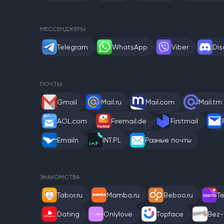
МЕССЕНДЖЕРЫ
Telegram
WhatsApp
Viber
Dis
ПОЧТЫ
Gmail
Mail.ru
Mail.com
Mail.tm
AOL.com
Firemail.de
Firstmail
Emailn
INT.PL
Разные почты
ЗНАКОМСТВА
Tabor.ru
Mamba.ru
Beboo.ru
T
Dating
Onlylove
Topface
Bez-