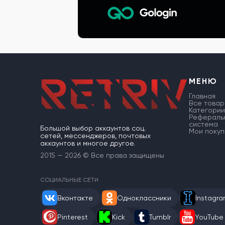
МЕНЮ
Главная
Все товар
Категории
Рефераль
система
Большой выбор аккаунтов соц.
Мои покуп
сетей, мессенджеров, почтовых
аккаунтов и многое другое.
2015 — 2026 © Все права защищены
СОЦИАЛЬНЫЕ СЕТИ
Вконтакте
Одноклассники
Instagr
Pinterest
Kick
Tumblr
YouTube