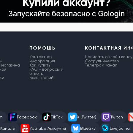
ПОМОЩЬ
КОНТАКТНАЯ И
Контактная
Написать онлайн консу
ы
информация
Сотрудничество
 магазина
Как купить
Телеграм канал
ная
FAQ - вопросы и
ответы
ки
База знаний
am
Facebook
TikTok
X (Twitter)
Twitch
 Каналы
YouTube Аккаунты
BlueSky
Livejournal