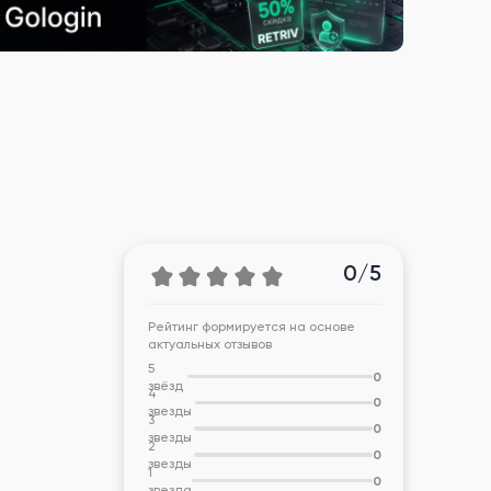
0/5
Рейтинг формируется на основе
актуальных отзывов
5
0
звёзд
4
0
звезды
3
0
звезды
2
0
звезды
1
0
звезда