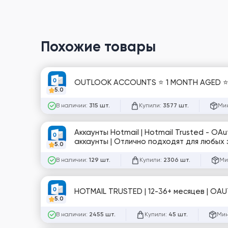
Похожие товары
OUTLOOK ACCOUNTS ⭐ 1 MONTH AGED ⭐ W
5.0
В наличии:
Купили:
Мин
315 шт.
3577 шт.
Аккаунты Hotmail | Hotmail Trusted - OAut
аккаунты | Отлично подходят для любых 
5.0
В наличии:
Купили:
Ми
129 шт.
2306 шт.
HOTMAIL TRUSTED | 12-36+ месяцев | OAUT
5.0
В наличии:
Купили:
Мин
2455 шт.
45 шт.