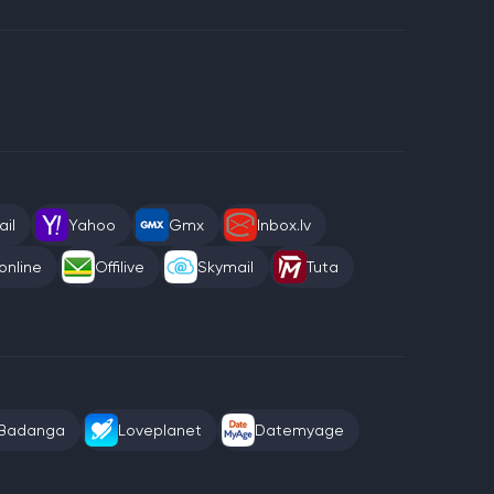
il
Yahoo
Gmx
Inbox.lv
online
Offilive
Skymail
Tuta
Badanga
Loveplanet
Datemyage