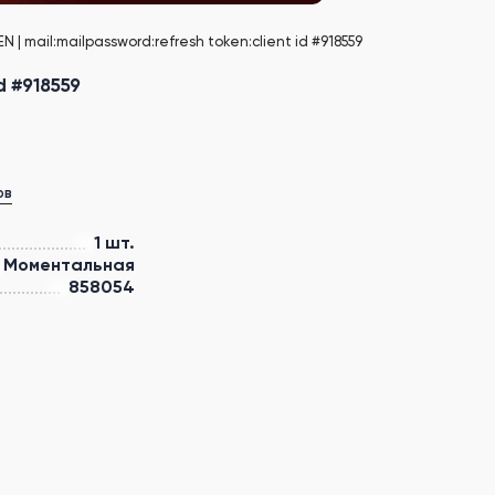
| mail:mailpassword:refresh token:client id #918559
d #918559
ов
1 шт.
Моментальная
858054