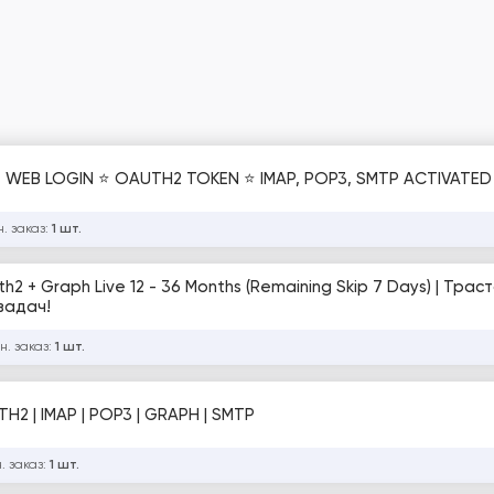
EB LOGIN ⭐ OAUTH2 TOKEN ⭐ IMAP, POP3, SMTP ACTIVATED 
. заказ:
1 шт.
h2 + Graph Live 12 - 36 Months (Remaining Skip 7 Days) | Тра
задач!
н. заказ:
1 шт.
H2 | IMAP | POP3 | GRAPH | SMTP
. заказ:
1 шт.