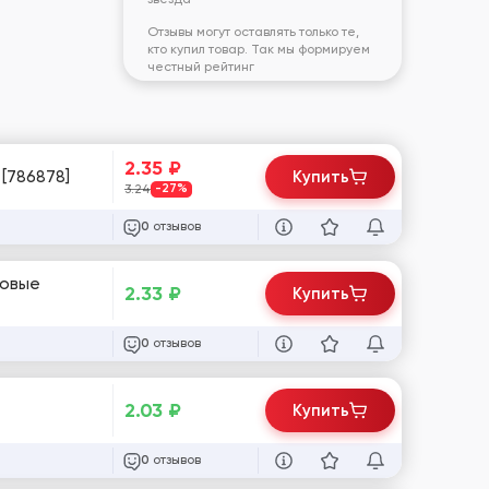
Отзывы могут оставлять только те,
кто купил товар. Так мы формируем
честный рейтинг
2.35
₽
[786878]
Купить
3.24
-27%
отзывов
0
стовые
2.33
₽
Купить
отзывов
0
2.03
₽
Купить
отзывов
0