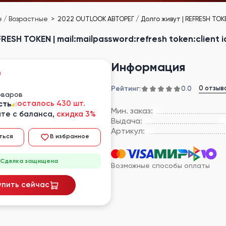
ые / Возрастные
2022 OUTLOOK АВТОРЕГ / Долго живут | REFRESH TOKEN 
SH TOKEN | mail:mailpassword:refresh token:client i
Информация
₽
Рейтинг:
0 отзыв
0.0
оваров
сть
осталось 430 шт.
Мин. заказ:
те с баланса,
скидка 3%
Выдача:
Артикул:
ться
В избранное
Сделка защищена
Возможные способы оплаты
упить сейчас