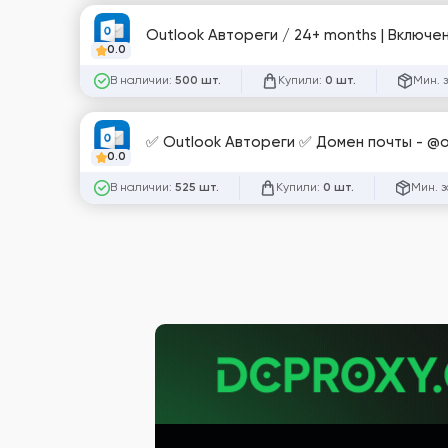
Outlook Автореги / 24+ months | Включе
0.0
В наличии:
Купили:
Мин. 
500 шт.
0 шт.
✅ Outlook Автореги ✅ Домен почты - @o
0.0
В наличии:
Купили:
Мин. з
525 шт.
0 шт.