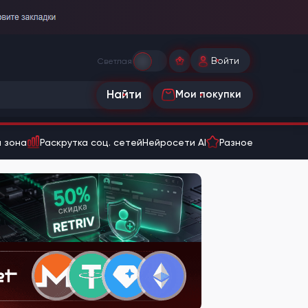
Войти
Светлая
Найти
Мои покупки
 зона
Раскрутка соц. сетей
Нейросети AI
Разное