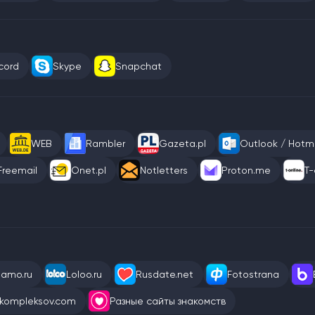
cord
Skype
Snapchat
WEB
Rambler
Gazeta.pl
Outlook / Hotma
Freemail
Onet.pl
Notletters
Proton.me
T-
eamo.ru
Loloo.ru
Rusdate.net
Fotostrana
kompleksov.com
Разные сайты знакомств