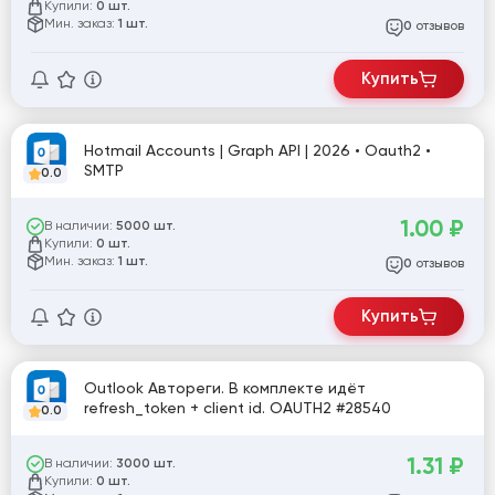
Купили:
0 шт.
Мин. заказ:
1 шт.
отзывов
0
Купить
Hotmail Accounts | Graph API | 2026 • Oauth2 •
SMTP
0.0
1.00
₽
В наличии:
5000 шт.
Купили:
0 шт.
Мин. заказ:
1 шт.
отзывов
0
Купить
Outlook Автореги. В комплекте идёт
refresh_token + client id. OAUTH2 #28540
0.0
1.31
₽
В наличии:
3000 шт.
Купили:
0 шт.