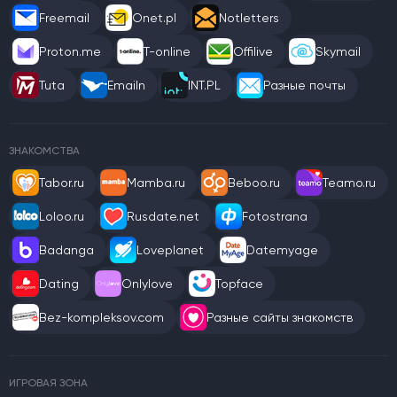
Freemail
Onet.pl
Notletters
Proton.me
T-online
Offilive
Skymail
Tuta
Emailn
INT.PL
Разные почты
ЗНАКОМСТВА
Tabor.ru
Mamba.ru
Beboo.ru
Teamo.ru
Loloo.ru
Rusdate.net
Fotostrana
Badanga
Loveplanet
Datemyage
Dating
Onlylove
Topface
Bez-kompleksov.com
Разные сайты знакомств
ИГРОВАЯ ЗОНА