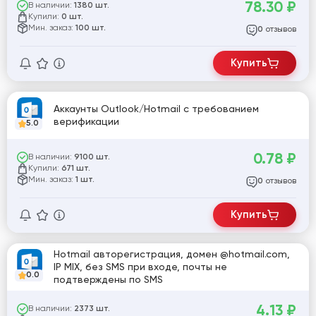
78.30
₽
В наличии:
1380 шт.
Купили:
0 шт.
Мин. заказ:
100 шт.
отзывов
0
Купить
Аккаунты Outlook/Hotmail с требованием
верификации
5.0
0.78
₽
В наличии:
9100 шт.
Купили:
671 шт.
Мин. заказ:
1 шт.
отзывов
0
Купить
Hotmail авторегистрация, домен @hotmail.com,
IP MIX, без SMS при входе, почты не
0.0
подтверждены по SMS
4.13
₽
В наличии:
2373 шт.