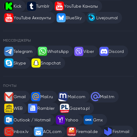
Kick
Tumblr
YouTube Каналы
YouTube Аккаунты
BlueSky
Livejournal
МЕССЕНДЖЕРЫ
Telegram
WhatsApp
Viber
Discord
Skype
Snapchat
ПОЧТЫ
Gmail
Mail.ru
Mail.com
Mail.tm
WEB
Rambler
Gazeta.pl
Outlook / Hotmail
Yahoo
Gmx
Inbox.lv
AOL.com
Firemail.de
Firstmail