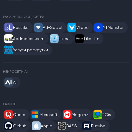
РАСКРУТКА СОЦ. СЕТЕЙ
Bosslike
Ad-Social
Vtope
YTMonster
Addmefast.com
Likest
Likes.fm
Услуги раскрутки
НЕЙРОСЕТИ AI
AI
РАЗНОЕ
Quora
Microsoft
Mega.nz
2Gis
Github
Apple
BASS
Rutube