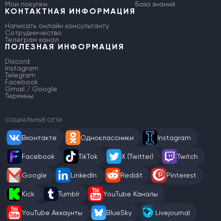
Мои покупки
База знаний
КОНТАКТНАЯ ИНФОРМАЦИЯ
Написать онлайн консультанту
Сотрудничество
Телеграм канал
ПОЛЕЗНАЯ ИНФОРМАЦИЯ
Discord
Instagram
Telegram
Facebook
Gmail / Google
Термины
СОЦИАЛЬНЫЕ СЕТИ
Вконтакте
Одноклассники
Instagram
Facebook
TikTok
X (Twitter)
Twitch
Google
LinkedIn
Reddit
Pinterest
Kick
Tumblr
YouTube Каналы
YouTube Аккаунты
BlueSky
Livejournal