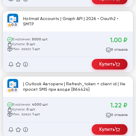
Hotmail Accounts | Graph API | 2026 • Oauth2 •
SMTP
0.0
1.00
₽
В наличии:
5000 шт.
Купили:
0 шт.
Мин. заказ:
1 шт.
отзывов
0
Купить
| Outlook Автореги | Refresh_token + client id | Не
просят SMS при входе [864424]
0.0
1.22
₽
В наличии:
4000 шт.
Купили:
0 шт.
Мин. заказ:
1 шт.
отзывов
0
Купить