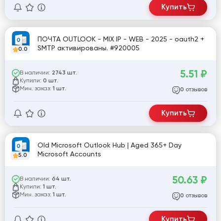
Купить
ПОЧТА OUTLOOK - MIX IP - WEB - 2025 - oauth2 +
SMTP активированы. #920005
0.0
5.51
₽
В наличии:
2743 шт.
Купили:
0 шт.
Мин. заказ:
1 шт.
отзывов
0
Купить
Old Microsoft Outlook Hub | Aged 365+ Day
Microsoft Accounts
5.0
50.63
₽
В наличии:
64 шт.
Купили:
1 шт.
Мин. заказ:
1 шт.
отзывов
0
Купить