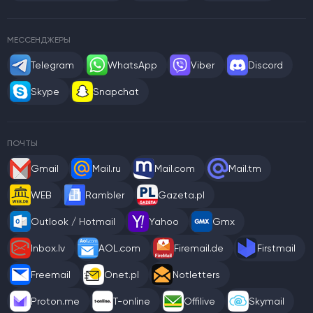
МЕССЕНДЖЕРЫ
Telegram
WhatsApp
Viber
Discord
Skype
Snapchat
ПОЧТЫ
Gmail
Mail.ru
Mail.com
Mail.tm
WEB
Rambler
Gazeta.pl
Outlook / Hotmail
Yahoo
Gmx
Inbox.lv
AOL.com
Firemail.de
Firstmail
Freemail
Onet.pl
Notletters
Proton.me
T-online
Offilive
Skymail