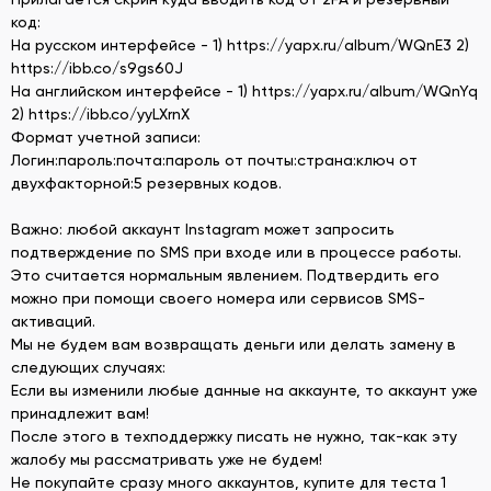
код:
На русском интерфейсе - 1) https://yapx.ru/album/WQnE3 2)
https://ibb.co/s9gs60J
На английском интерфейсе - 1) https://yapx.ru/album/WQnYq
2) https://ibb.co/yyLXrnX
Формат учетной записи:
Логин:пароль:почта:пароль от почты:страна:ключ от
двухфакторной:5 резервных кодов.
Важно: любой аккаунт Instagram может запросить
подтверждение по SMS при входе или в процессе работы.
Это считается нормальным явлением. Подтвердить его
можно при помощи своего номера или сервисов SMS-
активаций.
Мы не будем вам возвращать деньги или делать замену в
следующих случаях:
Если вы изменили любые данные на аккаунте, то аккаунт уже
принадлежит вам!
После этого в техподдержку писать не нужно, так-как эту
жалобу мы рассматривать уже не будем!
Не покупайте сразу много аккаунтов, купите для теста 1