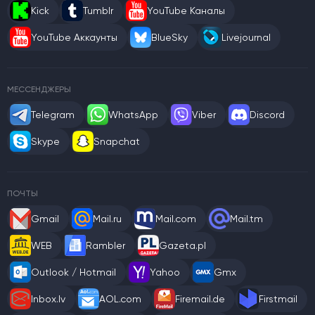
Kick
Tumblr
YouTube Каналы
YouTube Аккаунты
BlueSky
Livejournal
МЕССЕНДЖЕРЫ
Telegram
WhatsApp
Viber
Discord
Skype
Snapchat
ПОЧТЫ
Gmail
Mail.ru
Mail.com
Mail.tm
WEB
Rambler
Gazeta.pl
Outlook / Hotmail
Yahoo
Gmx
Inbox.lv
AOL.com
Firemail.de
Firstmail