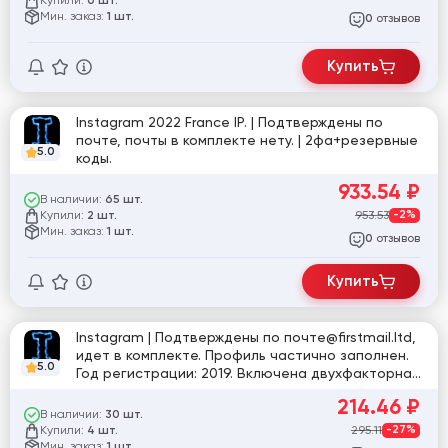
Купили:
0 шт.
Мин. заказ:
1 шт.
отзывов
0
Купить
Instagram 2022 France IP. | Подтверждены по
почте, почты в комплекте нету. | 2фа+резервные
5.0
коды.
933.54
₽
В наличии:
65 шт.
Купили:
953.53
-2%
2 шт.
Мин. заказ:
1 шт.
отзывов
0
Купить
Instagram | Подтверждены по почте@firstmail.ltd,
идет в комплекте. Профиль частично заполнен.
5.0
Год регистрации: 2019. Включена двухфакторная
аутентификация. Страна регистрации: MIX.
214.46
₽
В наличии:
30 шт.
Купили:
295.11
-27%
4 шт.
Мин. заказ:
1 шт.