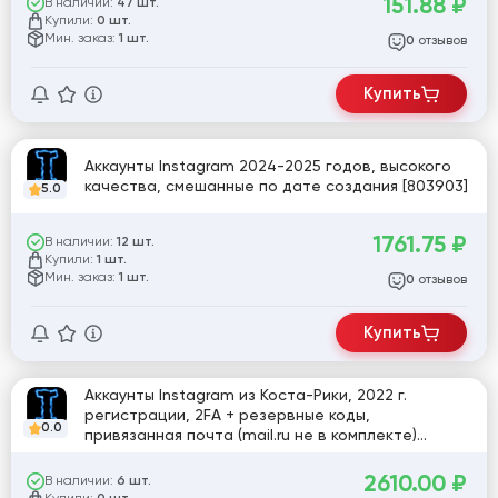
151.88
₽
В наличии:
47 шт.
Купили:
0 шт.
Мин. заказ:
1 шт.
отзывов
0
Купить
Аккаунты Instagram 2024-2025 годов, высокого
качества, смешанные по дате создания [803903]
5.0
1761.75
₽
В наличии:
12 шт.
Купили:
1 шт.
Мин. заказ:
1 шт.
отзывов
0
Купить
Аккаунты Instagram из Коста-Рики, 2022 г.
регистрации, 2FA + резервные коды,
0.0
привязанная почта (mail.ru не в комплекте)
[813451]
2610.00
₽
В наличии:
6 шт.