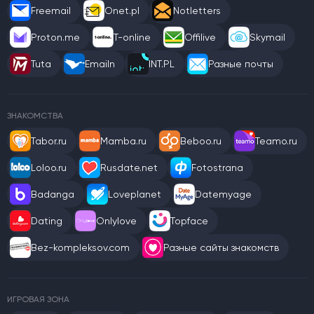
Freemail
Onet.pl
Notletters
Proton.me
T-online
Offilive
Skymail
Tuta
Emailn
INT.PL
Разные почты
ЗНАКОМСТВА
Tabor.ru
Mamba.ru
Beboo.ru
Teamo.ru
Loloo.ru
Rusdate.net
Fotostrana
Badanga
Loveplanet
Datemyage
Dating
Onlylove
Topface
Bez-kompleksov.com
Разные сайты знакомств
ИГРОВАЯ ЗОНА