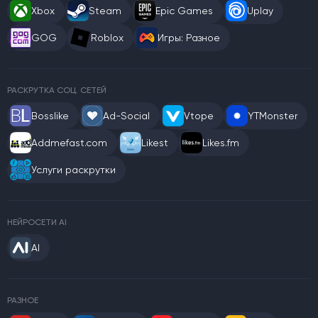
Xbox
Steam
Epic Games
Uplay
GOG
Roblox
Игры: Разное
РАСКРУТКА СОЦ. СЕТЕЙ
Bosslike
Ad-Social
Vtope
YTMonster
Addmefast.com
Likest
Likes.fm
Услуги раскрутки
НЕЙРОСЕТИ AI
AI
РАЗНОЕ