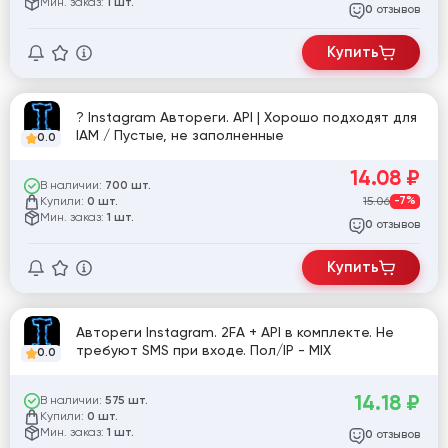
Мин. заказ:
1 шт.
отзывов
0
Купить
? Instagram Автореги. API | Хорошо подходят для
IAM / Пустые, не заполненные
0.0
14.08
₽
В наличии:
700 шт.
Купили:
15.06
-7%
0 шт.
Мин. заказ:
1 шт.
отзывов
0
Купить
Автореги Instagram. 2FA + API в комплекте. Не
требуют SMS при входе. Пол/IP - MIX
0.0
14.18
₽
В наличии:
575 шт.
Купили:
0 шт.
Мин. заказ:
1 шт.
отзывов
0