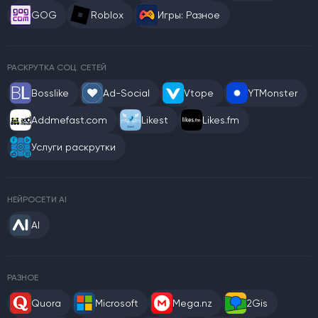
GOG
Roblox
Игры: Разное
РАСКРУТКА СОЦ. СЕТЕЙ
Bosslike
Ad-Social
Vtope
YTMonster
Addmefast.com
Likest
Likes.fm
Услуги раскрутки
НЕЙРОСЕТИ AI
AI
РАЗНОЕ
Quora
Microsoft
Mega.nz
2Gis