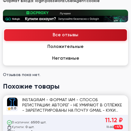
Формат входа: login:password:UserAgent:cookie
Все отзывы
Положительные
Негативные
Отзывов пока нет.
Похожие товары
INSTAGRAM - ФОРМАТ IAM - СПОСОБ
РЕГИСТРАЦИИ: АВТОРЕГ - НЕ УМИРАЮТ В ОТЛЁЖКЕ
0.0
- ЗАРЕГИСТРИРОВАНЫ НА ПОЧТУ GMAIL - КУКИ
ЧЕКНУТЫ! [848663]
11.12
₽
В наличии:
6500 шт.
Купили:
11.60
-4%
0 шт.