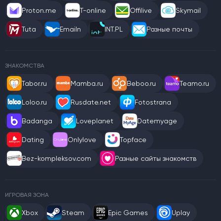
Proton.me
T-online
Offilive
Skymail
Tuta
Emailn
INT.PL
Разные почты
ЗНАКОМСТВА
Tabor.ru
Mamba.ru
Beboo.ru
Teamo.ru
Loloo.ru
Rusdate.net
Fotostrana
Badanga
Loveplanet
Datemyage
Dating
Onlylove
Topface
Bez-kompleksov.com
Разные сайты знакомств
ИГРОВАЯ ЗОНА
Xbox
Steam
Epic Games
Uplay