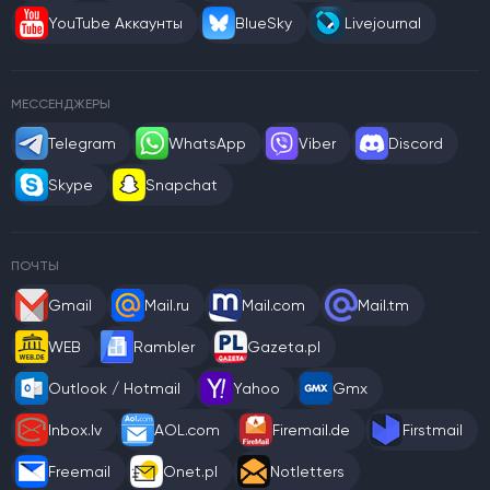
YouTube Аккаунты
BlueSky
Livejournal
МЕССЕНДЖЕРЫ
Telegram
WhatsApp
Viber
Discord
Skype
Snapchat
ПОЧТЫ
Gmail
Mail.ru
Mail.com
Mail.tm
WEB
Rambler
Gazeta.pl
Outlook / Hotmail
Yahoo
Gmx
Inbox.lv
AOL.com
Firemail.de
Firstmail
Freemail
Onet.pl
Notletters