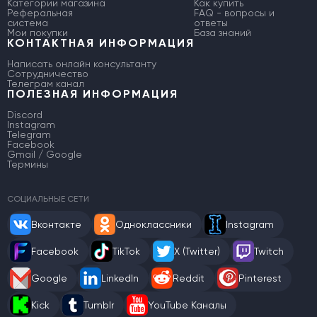
Категории магазина
Как купить
Реферальная
FAQ - вопросы и
система
ответы
Мои покупки
База знаний
КОНТАКТНАЯ ИНФОРМАЦИЯ
Написать онлайн консультанту
Сотрудничество
Телеграм канал
ПОЛЕЗНАЯ ИНФОРМАЦИЯ
Discord
Instagram
Telegram
Facebook
Gmail / Google
Термины
СОЦИАЛЬНЫЕ СЕТИ
Вконтакте
Одноклассники
Instagram
Facebook
TikTok
X (Twitter)
Twitch
Google
LinkedIn
Reddit
Pinterest
Kick
Tumblr
YouTube Каналы