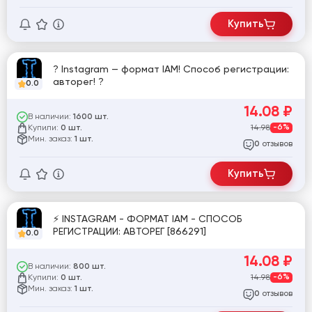
Купить
? Instagram — формат IAM! Способ регистрации:
авторег! ?
0.0
14.08
₽
В наличии:
1600 шт.
Купили:
14.98
-6%
0 шт.
Мин. заказ:
1 шт.
отзывов
0
Купить
⚡️ INSTAGRAM - ФОРМАТ IAM - СПОСОБ
РЕГИСТРАЦИИ: АВТОРЕГ [866291]
0.0
14.08
₽
В наличии:
800 шт.
Купили:
14.98
-6%
0 шт.
Мин. заказ:
1 шт.
отзывов
0