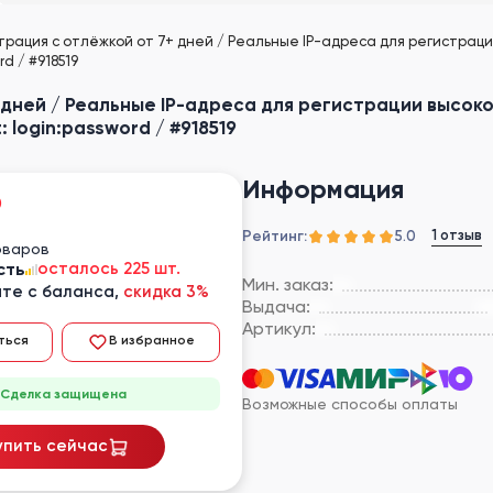
трация с отлёжкой от 7+ дней / Реальные IP-адреса для регистраци
d / #918519
 дней / Реальные IP-адреса для регистрации высоко
 login:password / #918519
Информация
₽
Рейтинг:
1 отзыв
5.0
оваров
сть
осталось 225 шт.
Мин. заказ:
те с баланса,
скидка 3%
Выдача:
Артикул:
ться
В избранное
Сделка защищена
Возможные способы оплаты
упить сейчас