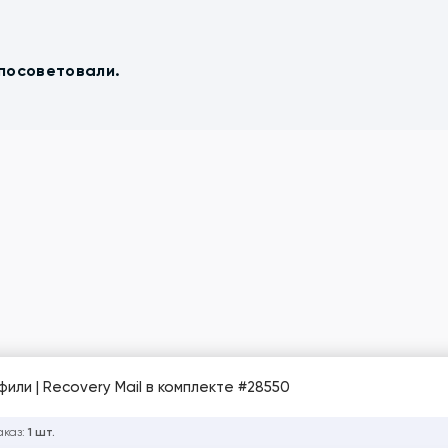
 посоветовали.
или | Recovery Mail в комплекте #28550
аказ:
1 шт.