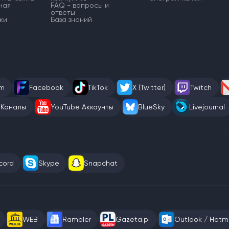
ная
FAQ - вопросы и
ответы
ки
База знаний
am
Facebook
TikTok
X (Twitter)
Twitch
 Каналы
YouTube Аккаунты
BlueSky
Livejournal
cord
Skype
Snapchat
WEB
Rambler
Gazeta.pl
Outlook / Hotma