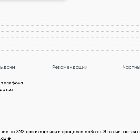
выдачи
Рекомендации
Частны
а телефона
чества
ние по SMS при входе или в процессе работы. Это считаетс
ваций.