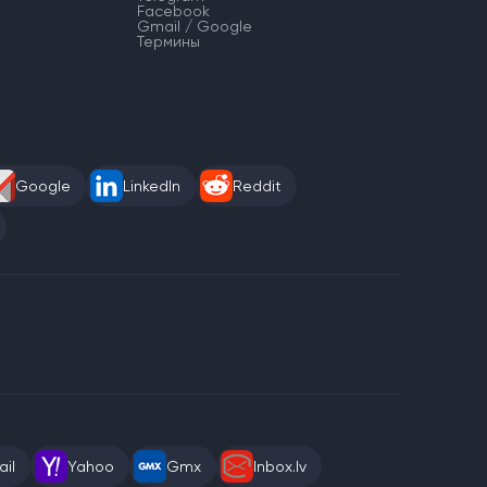
Facebook
Gmail / Google
Термины
Google
LinkedIn
Reddit
il
Yahoo
Gmx
Inbox.lv