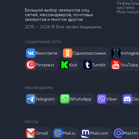
Рефераль
система
Большой выбор аккаунтов соц.
Мои покуп
сетей, мессенджеров, почтовых
аккаунтов и многое другое.
2015 — 2026 © Все права защищены
СОЦИАЛЬНЫЕ СЕТИ
Вконтакте
Одноклассники
Instagr
Pinterest
Kick
Tumblr
YouTube
МЕССЕНДЖЕРЫ
Telegram
WhatsApp
Viber
Dis
ПОЧТЫ
Gmail
Mail.ru
Mail.com
Mail.tm