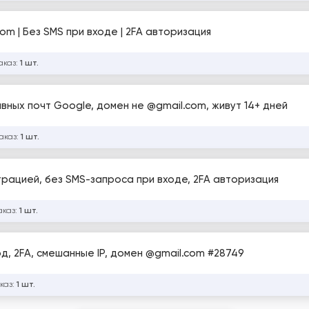
om | Без SMS при входе | 2FA авторизация
аказ:
1 шт.
вных почт Google, домен не @gmail.com, живут 14+ дней
аказ:
1 шт.
трацией, без SMS-запроса при входе, 2FA авторизация
аказ:
1 шт.
од, 2FA, смешанные IP, домен @gmail.com #28749
каз:
1 шт.