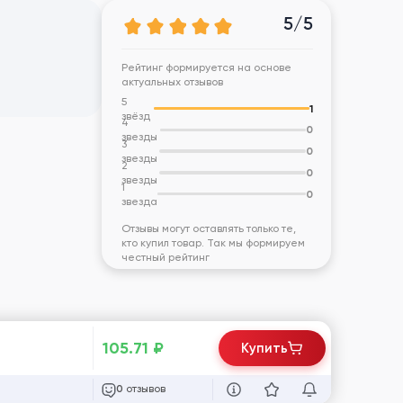
5/5
Рейтинг формируется на основе
актуальных отзывов
5
1
звёзд
4
0
звезды
3
0
звезды
2
0
звезды
1
0
звезда
Отзывы могут оставлять только те,
кто купил товар. Так мы формируем
честный рейтинг
105.71
₽
Купить
отзывов
0