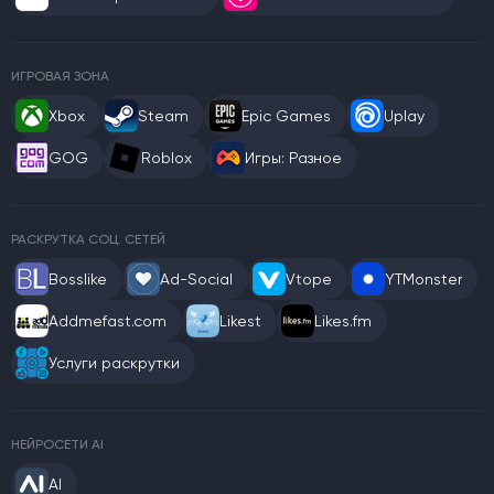
ИГРОВАЯ ЗОНА
Xbox
Steam
Epic Games
Uplay
GOG
Roblox
Игры: Разное
РАСКРУТКА СОЦ. СЕТЕЙ
Bosslike
Ad-Social
Vtope
YTMonster
Addmefast.com
Likest
Likes.fm
Услуги раскрутки
НЕЙРОСЕТИ AI
AI