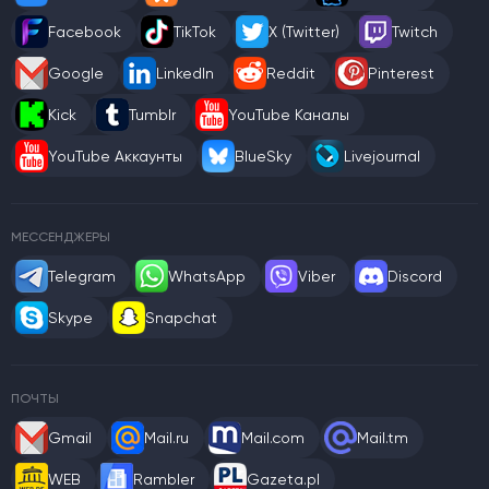
Facebook
TikTok
X (Twitter)
Twitch
Google
LinkedIn
Reddit
Pinterest
Kick
Tumblr
YouTube Каналы
YouTube Аккаунты
BlueSky
Livejournal
МЕССЕНДЖЕРЫ
Telegram
WhatsApp
Viber
Discord
Skype
Snapchat
ПОЧТЫ
Gmail
Mail.ru
Mail.com
Mail.tm
WEB
Rambler
Gazeta.pl