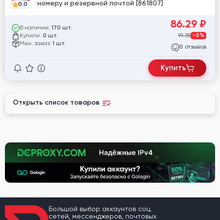
номеру и резервной почтой [861807]
0.0
86.29
₽
В наличии:
170 шт.
Купили:
91.35
-6%
0 шт.
Мин. заказ:
1 шт.
отзывов
0
Купить
Открыть список товаров
Большой выбор аккаунтов соц.
сетей, мессенджеров, почтовых