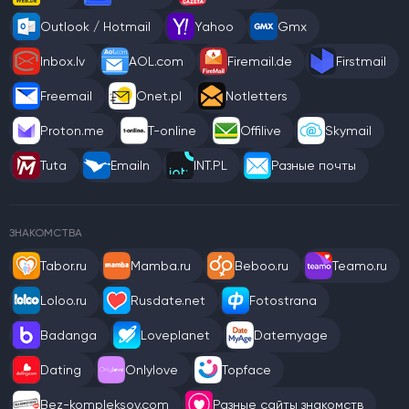
Outlook / Hotmail
Yahoo
Gmx
Inbox.lv
AOL.com
Firemail.de
Firstmail
Freemail
Onet.pl
Notletters
Proton.me
T-online
Offilive
Skymail
Tuta
Emailn
INT.PL
Разные почты
ЗНАКОМСТВА
Tabor.ru
Mamba.ru
Beboo.ru
Teamo.ru
Loloo.ru
Rusdate.net
Fotostrana
Badanga
Loveplanet
Datemyage
Dating
Onlylove
Topface
Bez-kompleksov.com
Разные сайты знакомств