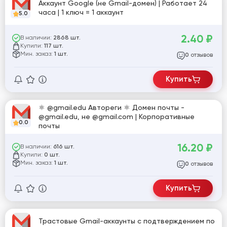
Аккаунт Google (не Gmail-домен) | Работает 24
часа | 1 ключ = 1 аккаунт
5.0
2.40
₽
В наличии:
2868 шт.
Купили:
117 шт.
Мин. заказ:
1 шт.
отзывов
0
Купить
⚛️ @gmail.edu Автореги ⚛️ Домен почты -
@gmail.edu, не @gmail.com | Корпоративные
0.0
почты
16.20
₽
В наличии:
616 шт.
Купили:
0 шт.
Мин. заказ:
1 шт.
отзывов
0
Купить
Трастовые Gmail-аккаунты с подтверждением по