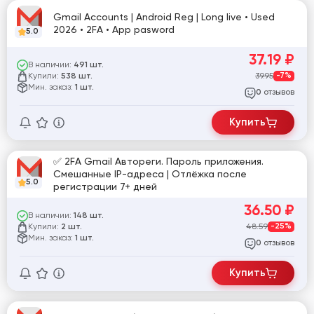
Gmail Accounts | Android Reg | Long live • Used
2026 • 2FA • App pasword
5.0
37.19
₽
В наличии:
491 шт.
Купили:
39.95
-7%
538 шт.
Мин. заказ:
1 шт.
отзывов
0
Купить
✅ 2FA Gmail Автореги. Пароль приложения.
Смешанные IP-адреса | Отлёжка после
5.0
регистрации 7+ дней
36.50
₽
В наличии:
148 шт.
Купили:
48.59
-25%
2 шт.
Мин. заказ:
1 шт.
отзывов
0
Купить