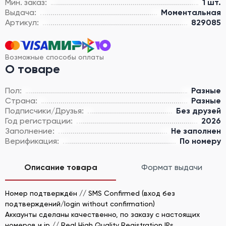
Мин. заказ:
1 шт.
Выдача:
Моментальная
Артикул:
829085
Возможные способы оплаты
О товаре
Пол:
Разные
Страна:
Разные
Подписчики/Друзья:
Без друзей
Год регистрации:
2026
Заполнение:
Не заполнен
Верификация:
По номеру
Описание товара
Формат выдачи
Номер подтверждён // SMS Confirmed (вход без
подтверждений/login without confirmation)
Аккаунты сделаны качественно, по заказу с настоящих
номеров и ip // Real High Quality Registration IPs