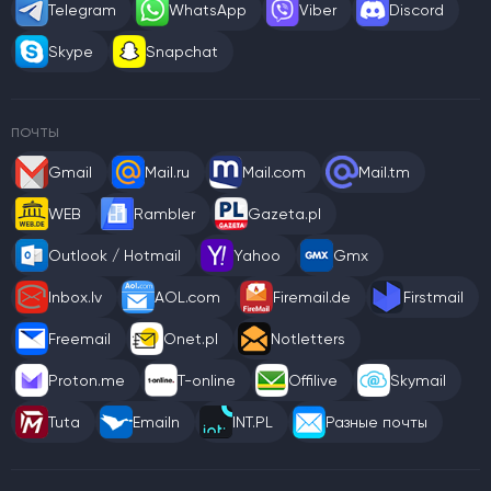
Telegram
WhatsApp
Viber
Discord
Skype
Snapchat
ПОЧТЫ
Gmail
Mail.ru
Mail.com
Mail.tm
WEB
Rambler
Gazeta.pl
Outlook / Hotmail
Yahoo
Gmx
Inbox.lv
AOL.com
Firemail.de
Firstmail
Freemail
Onet.pl
Notletters
Proton.me
T-online
Offilive
Skymail
Tuta
Emailn
INT.PL
Разные почты