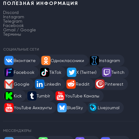
ПОЛЕЗНАЯ ИНФОРМАЦИЯ
Discord
Instagram
Telegram
Facebook
Gmail / Google
Термины
СОЦИАЛЬНЫЕ СЕТИ
Вконтакте
Одноклассники
Instagram
Facebook
TikTok
X (Twitter)
Twitch
Google
LinkedIn
Reddit
Pinterest
Kick
Tumblr
YouTube Каналы
YouTube Аккаунты
BlueSky
Livejournal
МЕССЕНДЖЕРЫ