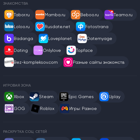
ЗНАКОМСТВА
Tabor.ru
Mamba.ru
Beboo.ru
Teamo.ru
Loloo.ru
Rusdate.net
Fotostrana
Badanga
Loveplanet
Datemyage
Dating
Onlylove
Topface
Bez-kompleksov.com
Разные сайты знакомств
ИГРОВАЯ ЗОНА
Xbox
Steam
Epic Games
Uplay
GOG
Roblox
Игры: Разное
РАСКРУТКА СОЦ. СЕТЕЙ