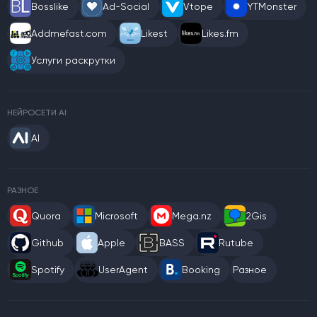
Bosslike
Ad-Social
Vtope
YTMonster
Addmefast.com
Likest
Likes.fm
Услуги раскрутки
НЕЙРОСЕТИ AI
AI
РАЗНОЕ
Quora
Microsoft
Mega.nz
2Gis
Github
Apple
BASS
Rutube
Spotify
UserAgent
Booking
Разное