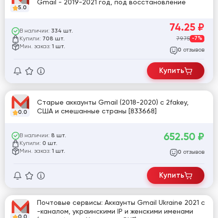
Gmail - 2019-2021 год, под восстановление
5.0
74.25
₽
В наличии:
334 шт.
Купили:
79.75
-7%
708 шт.
Мин. заказ:
1 шт.
отзывов
0
Купить
Старые аккаунты Gmail (2018-2020) с 2fakey,
США и смешанные страны [833668]
0.0
652.50
₽
В наличии:
8 шт.
Купили:
0 шт.
Мин. заказ:
1 шт.
отзывов
0
Купить
Почтовые сервисы: Аккаунты Gmail Ukraine 2021 с
-каналом, украинскими IP и женскими именами
0.0