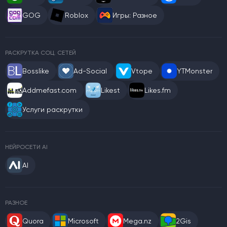
GOG
Roblox
Игры: Разное
РАСКРУТКА СОЦ. СЕТЕЙ
Bosslike
Ad-Social
Vtope
YTMonster
Addmefast.com
Likest
Likes.fm
Услуги раскрутки
НЕЙРОСЕТИ AI
AI
РАЗНОЕ
Quora
Microsoft
Mega.nz
2Gis