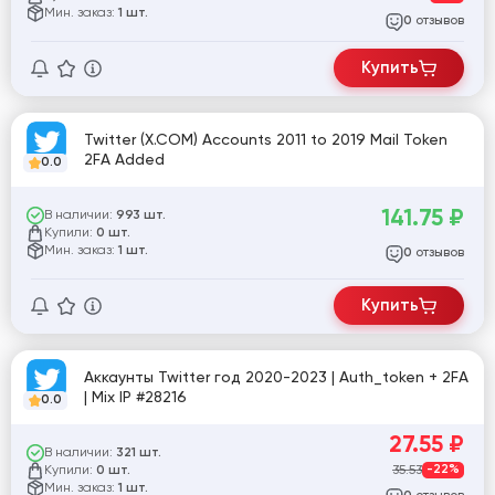
Мин. заказ:
1 шт.
отзывов
0
Купить
Twitter (X.COM) Accounts 2011 to 2019 Mail Token
2FA Added
0.0
141.75
₽
В наличии:
993 шт.
Купили:
0 шт.
Мин. заказ:
1 шт.
отзывов
0
Купить
Аккаунты Twitter год 2020-2023 | Auth_token + 2FA
| Mix IP #28216
0.0
27.55
₽
В наличии:
321 шт.
Купили:
35.53
-22%
0 шт.
Мин. заказ:
1 шт.
отзывов