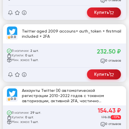
0
Купить
Twitter aged 2009 accouns+ auth_token + firstmail
included + 2FA
0.0
232.50
₽
В наличии:
2 шт.
Купили:
0 шт.
Мин. заказ:
1 шт.
отзывов
0
Купить
Аккаунты Twitter (X) автоматической
регистрации 2010-2022 годов с токеном
0.0
авторизации, активной 2FA, частично
заполненными профилями, MIX IP, 0+ подписчиков
154.43
₽
В наличии:
29 шт.
Купили:
178.35
-13%
0 шт.
Мин. заказ:
1 шт.
отзывов
0