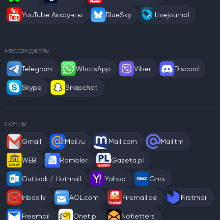
YouTube Аккаунты
BlueSky
Livejournal
МЕССЕНДЖЕРЫ
Telegram
WhatsApp
Viber
Discord
Skype
Snapchat
ПОЧТЫ
Gmail
Mail.ru
Mail.com
Mail.tm
WEB
Rambler
Gazeta.pl
Outlook / Hotmail
Yahoo
Gmx
Inbox.lv
AOL.com
Firemail.de
Firstmail
Freemail
Onet.pl
Notletters