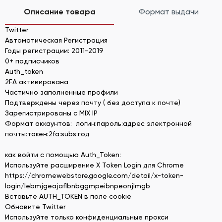
Описание товара
Формат выдачи
Twitter
Автоматическая Регистрация
Годы регистрации: 2011-2019
0+ подписчиков
Auth_token
2FA активирована
Частично заполненные профили
Подтверждены через почту ( без доступа к почте)
Зарегистрированы с MIX IP
Формат аккаунтов: логин:пароль:адрес электронной
почты:токен:2fa:subs:год
как войти с помощью Auth_Token:
Используйте расширение X Token Login для Chrome
https://chromewebstore.google.com/detail/x-token-
login/lebmjgeajaflbnbggmpeibnpeonjlmgb
Вставьте AUTH_TOKEN в поле cookie
Обновите Twitter
Используйте только конфиденциальные прокси