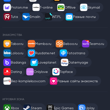
Proton.me
T-online
Offilive
Skymail
Tuta
Emailn
INT.PL
Разные почты
ЗНАКОМСТВА
Tabor.ru
Mamba.ru
Beboo.ru
Teamo.ru
Loloo.ru
Rusdate.net
Fotostrana
Badanga
Loveplanet
Datemyage
Dating
Onlylove
Topface
Bez-kompleksov.com
Разные сайты знакомств
ИГРОВАЯ ЗОНА
Xbox
Steam
Epic Games
Uplay