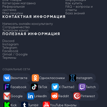
Категории магазина
Как купить
Реферальная
FAQ - вопросы и
система
ответы
Мои покупки
База знаний
КОНТАКТНАЯ ИНФОРМАЦИЯ
Написать онлайн консультанту
Сотрудничество
Телеграм канал
ПОЛЕЗНАЯ ИНФОРМАЦИЯ
Discord
Instagram
Telegram
Facebook
Gmail / Google
Термины
СОЦИАЛЬНЫЕ СЕТИ
Вконтакте
Одноклассники
Instagram
Facebook
TikTok
X (Twitter)
Twitch
Google
LinkedIn
Reddit
Pinterest
Kick
Tumblr
YouTube Каналы