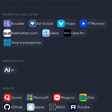
РАСКРУТКА СОЦ. СЕТЕЙ
Bosslike
Ad-Social
Vtope
YTMonster
Addmefast.com
Likest
Likes.fm
Услуги раскрутки
НЕЙРОСЕТИ AI
AI
РАЗНОЕ
Quora
Microsoft
Mega.nz
2Gis
Github
Apple
BASS
Rutube