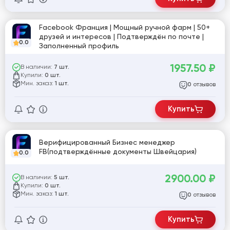
Facebook Франция | Мощный ручной фарм | 50+
друзей и интересов | Подтверждён по почте |
0.0
Заполненный профиль
1957.50
₽
В наличии:
7 шт.
Купили:
0 шт.
Мин. заказ:
1 шт.
отзывов
0
Купить
Верифицированный Бизнес менеджер
FB(подтверждённые документы Швейцария)
0.0
2900.00
₽
В наличии:
5 шт.
Купили:
0 шт.
Мин. заказ:
1 шт.
отзывов
0
Купить