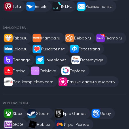
Tuta
Emailn
INT.PL
Разные почты
ЗНАКОМСТВА
Tabor.ru
Mamba.ru
Beboo.ru
Teamo.ru
Loloo.ru
Rusdate.net
Fotostrana
Badanga
Loveplanet
Datemyage
Dating
Onlylove
Topface
Bez-kompleksov.com
Разные сайты знакомств
ИГРОВАЯ ЗОНА
Xbox
Steam
Epic Games
Uplay
GOG
Roblox
Игры: Разное