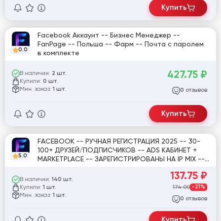
Купить
Facebook Аккаунт -- Бизнес Менеджер --
FanPage -- Польша -- Фарм -- Почта с паролем
0.0
в комплекте
427.75
₽
В наличии:
2 шт.
Купили:
0 шт.
Мин. заказ:
1 шт.
отзывов
0
Купить
FACEBOOK -- РУЧНАЯ РЕГИСТРАЦИЯ 2025 -- 30-
100+ ДРУЗЕЙ/ПОДПИСЧИКОВ -- ADS КАБИНЕТ +
5.0
MARKETPLACE -- ЗАРЕГИСТРИРОВАНЫ НА IP MIX --
ПОЛ: MIX -- 2FA + COOKIE #920416
137.75
₽
В наличии:
140 шт.
Купили:
174.00
-21%
1 шт.
Мин. заказ:
1 шт.
отзывов
0
Купить