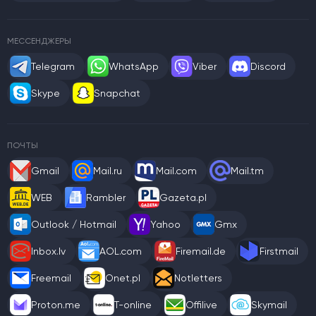
МЕССЕНДЖЕРЫ
Telegram
WhatsApp
Viber
Discord
Skype
Snapchat
ПОЧТЫ
Gmail
Mail.ru
Mail.com
Mail.tm
WEB
Rambler
Gazeta.pl
Outlook / Hotmail
Yahoo
Gmx
Inbox.lv
AOL.com
Firemail.de
Firstmail
Freemail
Onet.pl
Notletters
Proton.me
T-online
Offilive
Skymail