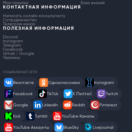
Мои покупки
База знаний
КОНТАКТНАЯ ИНФОРМАЦИЯ
Написать онлайн консультанту
Сотрудничество
Телеграм канал
ПОЛЕЗНАЯ ИНФОРМАЦИЯ
Discord
Instagram
Telegram
Facebook
Gmail / Google
Термины
СОЦИАЛЬНЫЕ СЕТИ
Вконтакте
Одноклассники
Instagram
Facebook
TikTok
X (Twitter)
Twitch
Google
LinkedIn
Reddit
Pinterest
Kick
Tumblr
YouTube Каналы
YouTube Аккаунты
BlueSky
Livejournal