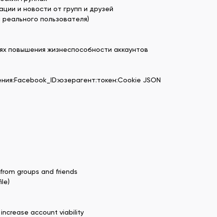
ии и новости от групп и друзей
 реального пользователя)
лях повышения жизнеспособности аккаунтов
ения:Facebook_ID:юзерагент:токен:Cookie JSON
rom groups and friends
ile)
 increase account viability