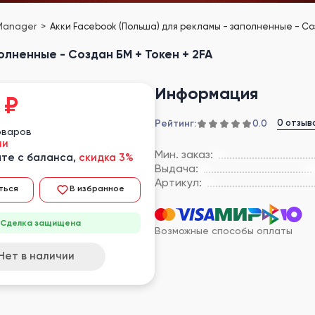
 Manager
Акки Facebook (Польша) для рекламы - заполненные - Соз
олненные - Создан БМ + Токен + 2FA
Информация
₽
Рейтинг:
0 отзыв
0.0
оваров
ии
Мин. заказ:
те с баланса,
скидка 3%
Выдача:
Артикул:
ться
В избранное
Сделка защищена
Возможные способы оплаты
Нет в наличии