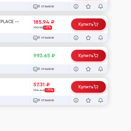
отзывов
0
185.94
₽
PLACE --
Купить
190.95
-3%
отзывов
0
993.65
₽
Купить
отзывов
0
57.31
₽
Купить
194.44
-71%
отзывов
0