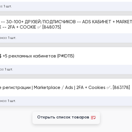
аз:
1 шт.
 -- 30-100+ ДРУЗЕЙ/ПОДПИСЧИКОВ -- ADS КАБИНЕТ + MARKET
 -- 2FA + COOKIE ✅ [848075]
аказ:
1 шт.
$ +5 рекламных кабинетов (P#ID115)
аз:
1 шт.
регистрации | Marketplace / Ads | 2FA + Cookies ✅. [863178]
аказ:
1 шт.
Открыть список товаров