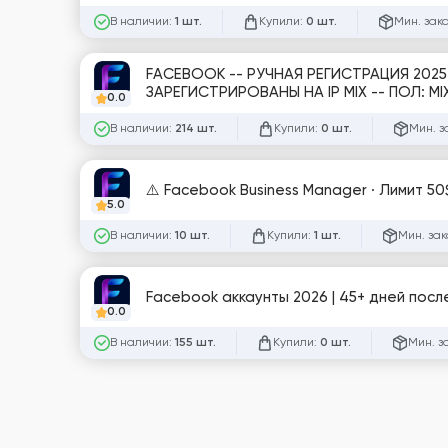
В наличии:
Купили:
Мин. зак
1 шт.
0 шт.
FACEBOOK -- РУЧНАЯ РЕГИСТРАЦИЯ 2025
ЗАРЕГИСТРИРОВАНЫ НА IP MIX -- ПОЛ: MIX
0.0
В наличии:
Купили:
Мин. з
214 шт.
0 шт.
⚠️ Facebook Business Manager · Лимит 50
5.0
В наличии:
Купили:
Мин. зак
10 шт.
1 шт.
Facebook аккаунты 2026 | 45+ дней после 
0.0
В наличии:
Купили:
Мин. з
155 шт.
0 шт.