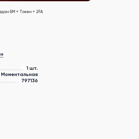
дан БМ + Токен + 2FA
ов
1 шт.
Моментальная
797136