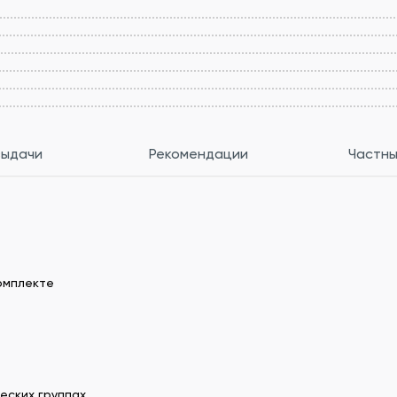
выдачи
Рекомендации
Частны
комплекте
еских группах