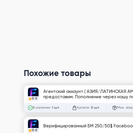
Похожие товары
Агентский аккаунт ( АЗИЯ/ЛАТИНСКАЯ АМЕРИКА ). Дневной лимит 250$, 1500$, безлимит - какой хотите, такой и
предоставим. Пополнение через нашу поддерж
0.0
рабочий стол Win/Mac ) и запускаетесь
В наличии:
Купили:
Мин. зак
1 шт.
0 шт.
Верифицированный БМ 250/50$ Facebook |
0.0