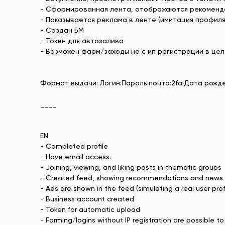
- Сформированная лента, отображаются рекомендац
- Показывается реклама в ленте (имитация профиля
- Создан БМ
- Токен для автозалива
- Возможен фарм/заходы не с ип регистрации в це
Формат выдачи: Логин:Пароль:почта:2fa:Дата рожд
____
EN
- Completed profile
- Have email access.
- Joining, viewing, and liking posts in thematic groups
- Created feed, showing recommendations and news f
- Ads are shown in the feed (simulating a real user prof
- Business account created
- Token for automatic upload
- Farming/logins without IP registration are possible to