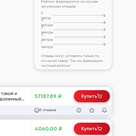
Рейтинг формируется на основе
актуальных отзывов
5
0
звёзд
4
0
звезды
3
0
звезды
2
0
звезды
1
0
звезда
Отзывы могут оставлять только те,
кто купил товар. Так мы формируем
честный рейтинг
57187.89
₽
Купить
отзывов
0
4060.00
₽
Купить