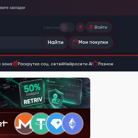
Войти
Светлая
Найти
Мои покупки
 зона
Раскрутка соц. сетей
Нейросети AI
Разное