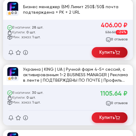
Бизнес менеджер (БМ) Лимит 250$/50$ почта
подтверждена + РК + 2 URL
0.0
406.00
₽
В наличии:
28 шт.
Купили:
536.50
-24%
0 шт.
Мин. заказ:
1 шт.
отзывов
0
Купить
Украина | KING | UA | Ручной фарм 4-5+ сессий, с
активированным 1-2 BUSINESS MANAGER | Реклама
0.0
в ленте | ПОДТВЕРЖДЕНЫ ПО ПОЧТЕ | Профиль
заполнен + ФАРМ | PASSKEY +инструкция (Инфо) |
Facebook UA [#3]
1105.64
₽
В наличии:
30 шт.
Купили:
0 шт.
Мин. заказ:
1 шт.
отзывов
0
Купить