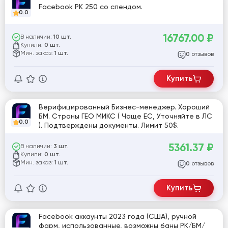
Facebook РК 250 со спендом.
0.0
16767.00
₽
В наличии:
10 шт.
Купили:
0 шт.
Мин. заказ:
1 шт.
отзывов
0
Купить
Верифицированный Бизнес-менеджер. Хороший
БМ. Страны ГЕО МИКС ( Чаще ЕС, Уточняйте в ЛС
0.0
). Подтверждены документы. Лимит 50$.
5361.37
₽
В наличии:
3 шт.
Купили:
0 шт.
Мин. заказ:
1 шт.
отзывов
0
Купить
Facebook аккаунты 2023 года (США), ручной
фарм, использованные, возможны баны РК/БМ/