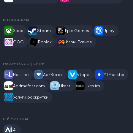
ИГРОВАЯ ЗОНА
Xbox
Steam
Epic Games
Uplay
GOG
Roblox
Игры: Разное
РАСКРУТКА СОЦ. СЕТЕЙ
Bosslike
Ad-Social
Vtope
YTMonster
Addmefast.com
Likest
Likes.fm
Услуги раскрутки
НЕЙРОСЕТИ AI
AI