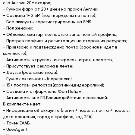
с ip Англии;20+ входов;
- Ручной фарм от 20+ дней на прокси Англии;
- Созданы 1- 2 БМ (подтверждены по почте);
- Все аккаунты зарегистрированы на SMS.
- Пол женский;
- Обложка, аватар, полностью заполненный профиль;
- Прогрев профиля и регистрация на сторонних ресурсах;
- Привязана и подтверждена почта (рабочая и идет в
комплекте);
- Активность в группах, интересах, играх, новостях;
- Присутствует реклама в ленте;
- Друзья (реальные люди);
- Ручная активность (переписки);
- 15+ постов- репостов(картинки,видеоролики);
- Создана и отфармлена Фан Пейдж ;
- Активность вне FB.Взаимодействие с рекламой.
В комплекте идет:
- Информация об аккаунте (логин + пароль, почта + пароль,
дата рождения, город в профиле, код 2FA).
- Токен EAAB.
- UserAgent.