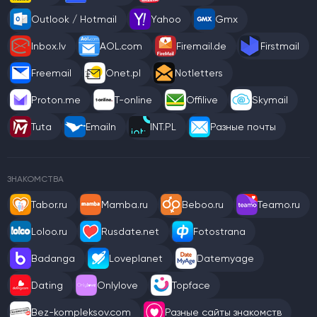
Outlook / Hotmail
Yahoo
Gmx
Inbox.lv
AOL.com
Firemail.de
Firstmail
Freemail
Onet.pl
Notletters
Proton.me
T-online
Offilive
Skymail
Tuta
Emailn
INT.PL
Разные почты
ЗНАКОМСТВА
Tabor.ru
Mamba.ru
Beboo.ru
Teamo.ru
Loloo.ru
Rusdate.net
Fotostrana
Badanga
Loveplanet
Datemyage
Dating
Onlylove
Topface
Bez-kompleksov.com
Разные сайты знакомств