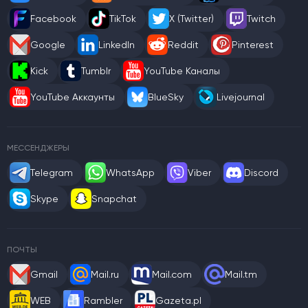
Facebook
TikTok
X (Twitter)
Twitch
Google
LinkedIn
Reddit
Pinterest
Kick
Tumblr
YouTube Каналы
YouTube Аккаунты
BlueSky
Livejournal
МЕССЕНДЖЕРЫ
Telegram
WhatsApp
Viber
Discord
Skype
Snapchat
ПОЧТЫ
Gmail
Mail.ru
Mail.com
Mail.tm
WEB
Rambler
Gazeta.pl