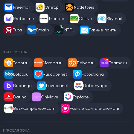
Freemail
Onet.pl
Notletters
Proton.me
T-online
Offilive
Skymail
Tuta
Emailn
INT.PL
Разные почты
ЗНАКОМСТВА
Tabor.ru
Mamba.ru
Beboo.ru
Teamo.ru
Loloo.ru
Rusdate.net
Fotostrana
Badanga
Loveplanet
Datemyage
Dating
Onlylove
Topface
Bez-kompleksov.com
Разные сайты знакомств
ИГРОВАЯ ЗОНА