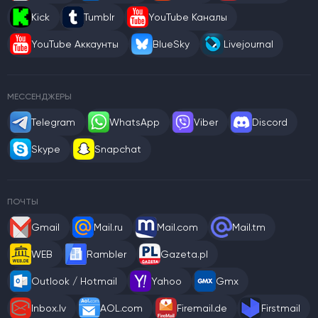
Kick
Tumblr
YouTube Каналы
YouTube Аккаунты
BlueSky
Livejournal
МЕССЕНДЖЕРЫ
Telegram
WhatsApp
Viber
Discord
Skype
Snapchat
ПОЧТЫ
Gmail
Mail.ru
Mail.com
Mail.tm
WEB
Rambler
Gazeta.pl
Outlook / Hotmail
Yahoo
Gmx
Inbox.lv
AOL.com
Firemail.de
Firstmail