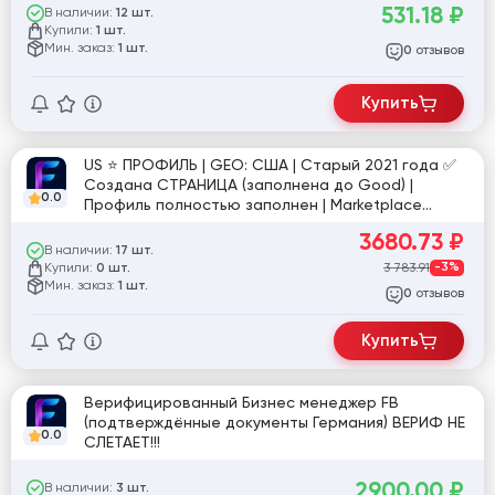
531.18
₽
В наличии:
12 шт.
Купили:
1 шт.
Мин. заказ:
1 шт.
отзывов
0
Купить
US ⭐️ ПРОФИЛЬ | GEO: США | Cтарый 2021 года ✅
Создана СТРАНИЦА (заполнена до Good) |
0.0
Профиль полностью заполнен | Marketplace
открыт | друзья 20–100 | Email | ручная
3680.73
₽
подготовка 30+ дней | высокий траст | №яр
В наличии:
17 шт.
[846661]
Купили:
3 783.91
-3%
0 шт.
Мин. заказ:
1 шт.
отзывов
0
Купить
Верифицированный Бизнес менеджер FB
(подтверждённые документы Германия) ВЕРИФ НЕ
0.0
СЛЕТАЕТ!!!
2900.00
₽
В наличии:
3 шт.