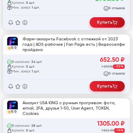
Купили:
0 шт.
Мин. заказ:
1 шт.
отзывов
0
Купить
Фарм-аккаунты Facebook с отлежкой от 2023
года | ADS рабочие | Fan Page есть | Видеоселфи
0.0
пройдено
652.50
₽
В наличии:
34 шт.
Купили:
1 013.55
-36%
0 шт.
Мин. заказ:
1 шт.
отзывов
0
Купить
Аккаунт USA KING с ручным прогревом: фото,
email, 2FA, друзья 1-50, User Agent, TOKEN,
0.0
Cookies
1305.00
₽
В наличии:
28 шт.
Купили:
1 522.50
-14%
0 шт.