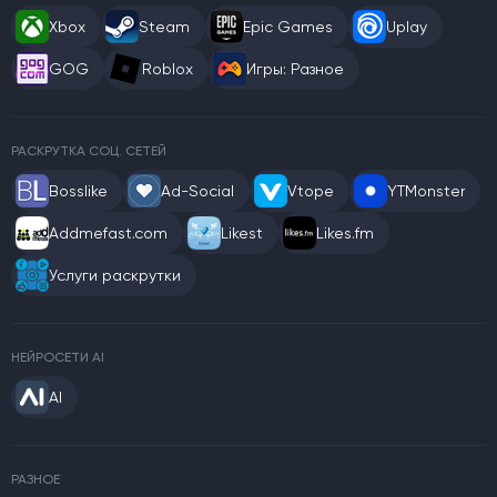
Xbox
Steam
Epic Games
Uplay
GOG
Roblox
Игры: Разное
РАСКРУТКА СОЦ. СЕТЕЙ
Bosslike
Ad-Social
Vtope
YTMonster
Addmefast.com
Likest
Likes.fm
Услуги раскрутки
НЕЙРОСЕТИ AI
AI
РАЗНОЕ