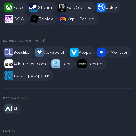
Xbox
Steam
Epic Games
Uplay
GOG
Roblox
Игры: Разное
РАСКРУТКА СОЦ. СЕТЕЙ
Bosslike
Ad-Social
Vtope
YTMonster
Addmefast.com
Likest
Likes.fm
Услуги раскрутки
НЕЙРОСЕТИ AI
AI
РАЗНОЕ