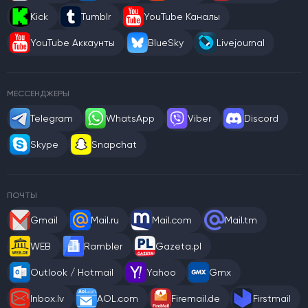
Kick
Tumblr
YouTube Каналы
YouTube Аккаунты
BlueSky
Livejournal
МЕССЕНДЖЕРЫ
Telegram
WhatsApp
Viber
Discord
Skype
Snapchat
ПОЧТЫ
Gmail
Mail.ru
Mail.com
Mail.tm
WEB
Rambler
Gazeta.pl
Outlook / Hotmail
Yahoo
Gmx
Inbox.lv
AOL.com
Firemail.de
Firstmail