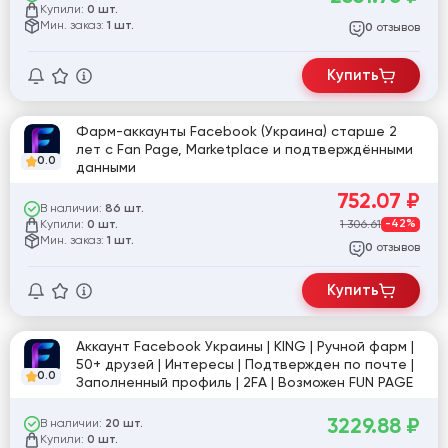
комплекте | №4
Купили:
0 шт.
Мин. заказ:
1 шт.
отзывов
0
Купить
Фарм-аккаунты Facebook (Украина) старше 2
лет с Fan Page, Marketplace и подтверждёнными
0.0
данными
752.07
₽
В наличии:
86 шт.
Купили:
1 306.61
-42%
0 шт.
Мин. заказ:
1 шт.
отзывов
0
Купить
Аккаунт Facebook Украины | KING | Ручной фарм |
50+ друзей | Интересы | Подтвержден по почте |
0.0
Заполненный профиль | 2FA | Возможен FUN PAGE
3229.88
₽
В наличии:
20 шт.
Купили:
0 шт.