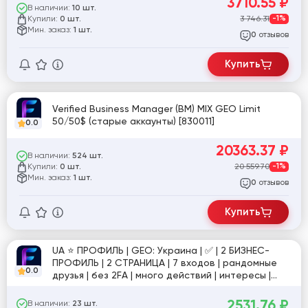
3710.55
₽
В наличии:
10 шт.
Купили:
3 746.31
-1%
0 шт.
Мин. заказ:
1 шт.
отзывов
0
Купить
Verified Business Manager (BM) MIX GEO Limit
50/50$ (старые аккаунты) [830011]
0.0
20363.37
₽
В наличии:
524 шт.
Купили:
20 559.70
-1%
0 шт.
Мин. заказ:
1 шт.
отзывов
0
Купить
UA ⭐️ ПРОФИЛЬ | GEO: Украина | ✅ | 2 БИЗНЕС-
ПРОФИЛЬ | 2 СТРАНИЦА | 7 входов | рандомные
0.0
друзья | без 2FA | много действий | интересы |
категории | реклама в ленте | Email | ручная
подготовка 7 дней | фото для подтверждения в
2531.76
₽
В наличии:
23 шт.