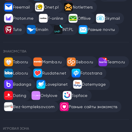
Freemail
Onet.pl
Notletters
Proton.me
T-online
Offilive
Skymail
Tuta
Emailn
INT.PL
Разные почты
ЗНАКОМСТВА
Tabor.ru
Mamba.ru
Beboo.ru
Teamo.ru
Loloo.ru
Rusdate.net
Fotostrana
Badanga
Loveplanet
Datemyage
Dating
Onlylove
Topface
Bez-kompleksov.com
Разные сайты знакомств
ИГРОВАЯ ЗОНА